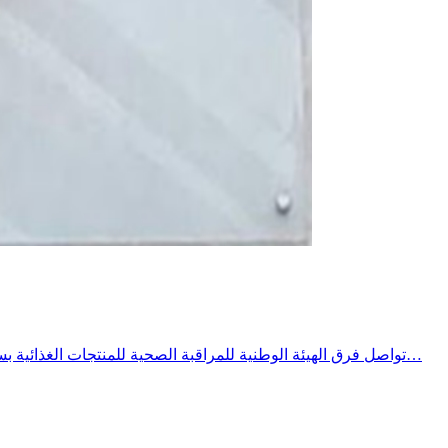
تواصل فرق الهيئة الوطنية للمراقبة الصحية للمنتجات الغذائية بسليانة تنفيد برنامج خصوصي للمراقبة الصحية خلال الصائفة ومع ارتفاع درجات يشمل المحلات المفتوحة للعموم وخاصة المطاعم محلات بيع…