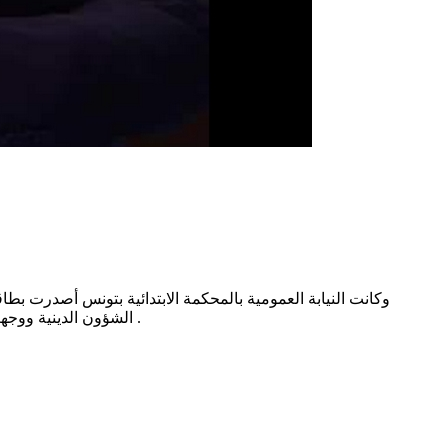
وكانت النيابة العمومية بالمحكمة الابتدائية بتونس أصدرت بطا
الشؤون الدينية ووجهت الى بوغلاب تهم تتعلق بالاساءة الى الغير عبر مواقع التواصل الاجتماعي ونسبة أمور غير قانونية الى موظف عمومي وفق ما نقلته موزاييك .