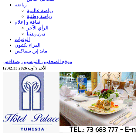
رياضة
رياضة عالمية
رياضة وطنية
ثقافة و إعلام
الرأي الآخر
دين و دنيا
الوفيات
القراء يكتبون
مايد إين سفاكس
موقع الصحفيين التونسيين بصفاقس
الأحَد 9 أوت 2026 12:42:35