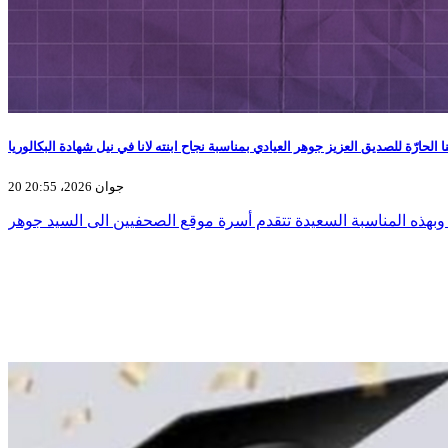
نا الحارّة للصديق العزيز جوهر العيادي بمناسبة نجاح ابنته لانا في نيل شهادة البكالوريا
20 جوان 2026، 20:55