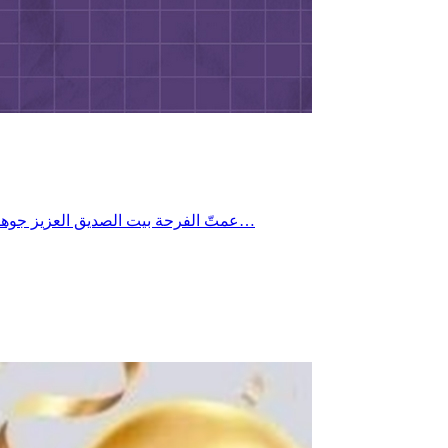
عمتّ الفرحة بيت الصديق العزيز جوهر العيادي والسيدة حرمه دلال بنجاح ابنتهما لانا في نيل شهادة البكالوريا وبهذه المناسبة السعيدة تتقدم أسرة موقع الصحفيين الى السيد جوهر…