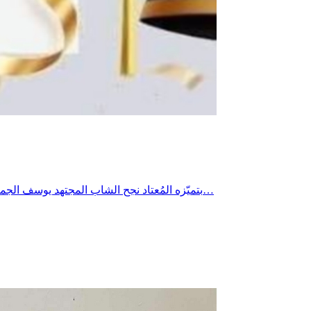
بتميّزه المُعتاد نجح الشاب المجتهد يوسف الجموسي في نيل شهادة الباكلوريا شعبة رياضيات بمعدّل 17.38 مما أدخل الفرحة والسرور على جميع أفراد العائلة وبهذه المناسبة السعيدة يتقدّم…