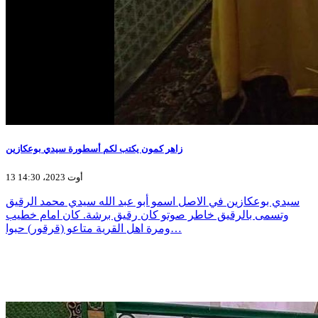
زاهر كمون يكتب لكم أسطورة سيدي بوعكازين
13 أوت 2023، 14:30
سيدي بوعكازين في الاصل اسمو أبو عبد الله سيدي محمد الرقيق
وتسمى بالرقيق خاطر صوتو كان رقيق برشة. كان امام خطيب
ومرة اهل القرية متاعو (قرقور) حبوا…