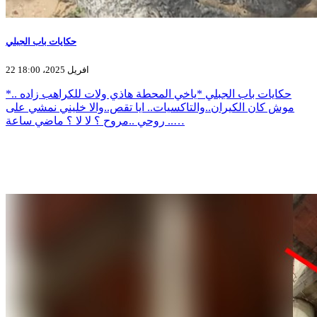
حكايات باب الجبلي
22 افريل 2025، 18:00
*حكايات باب الجبلي *ياخي المحطة هاذي ولات للكراهب زاده ..
موش كان الكيران..والتاكسيات.. ايا تقص..والا خليني نمشي على
روحي ..مروح ؟ لا لا ؟ ماضي ساعة ..…