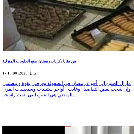
من بقايا ذكريات رمضان صنع الحلويات المنزلية
17 افريل 2023، 15:00
مازال الحنين إلى أجواء رمضان في الطفولة يجرفني بقوة و ينعشني
وإن شحت بعض التفاصيل وغابت . أواخر ستينيات وسبعينيات القرن
الماضي هي الفترة التي بقيت راسخة…