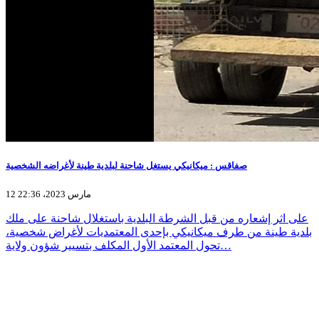
صفاقس : ميكانيكي يستغل شاحنة لبلدية طينة لأغراضه الشخصية
12 مارس 2023، 22:36
على اثر إشعاره من قبل الشرطة البلدية باستغلال شاحنة على ملك
بلدية طينة من طرف ميكانيكي بإحدى المعتمديات لأغراض شخصية،
تحول المعتمد الأول المكلف بتسيير شؤون ولاية…