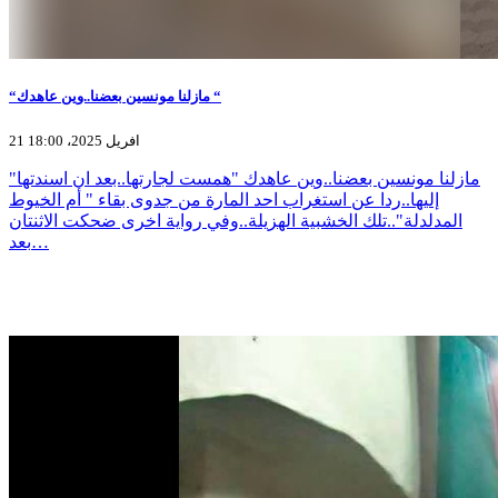
“مازلنا مونسين بعضنا..وين عاهدك “
21 افريل 2025، 18:00
"مازلنا مونسين بعضنا..وين عاهدك "همست لجارتها..بعد ان اسندتها
إليها..ردا عن استغراب احد المارة من جدوى بقاء " أم الخيوط
المدلدلة"..تلك الخشبية الهزيلة..وفي رواية اخرى ضحكت الاثنتان
بعد…