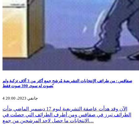
صفاقس : من طرائف الإنتخابات التشريعية مُرشح جمع أكثر من 3 آلاف تزكية ولم
يُصوت له سوى 390 صوت فقط
4 جانفي 2023، 20:00
الآن وقد هدأت عاصفة التشريعية ليوم 17 ديسمبر الماضي بدأت
الطرائف تبرز في صفاقس ومن أطرف الطرائف التي حصلت في
الانتخابات ما حصل لاحد المرشحين من جمع…