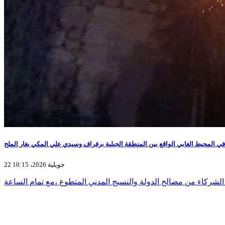
 المحيط الغابي الواقع بين المنطقة الجبلية برفراف وسيدي علي المكي بغار الملح
22 جويلية 2026، 10:15