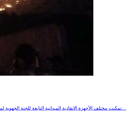
تمكنت مختلف الأجهزة الانقاذية الميدانية التابعة للجنة الجهوية لمجابهة الكوارث الطبيعية وتنظيم النجدة ببنزرت ونظيراتها المحلية وبقية الشركاء من مصالح الدولة والنسيج المدني المتطوع ،مع تمام الساعة…