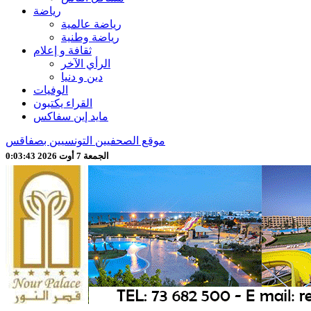
رياضة
رياضة عالمية
رياضة وطنية
ثقافة و إعلام
الرأي الآخر
دين و دنيا
الوفيات
القراء يكتبون
مايد إين سفاكس
موقع الصحفيين التونسيين بصفاقس
الجمعة 7 أوت 2026 0:03:45