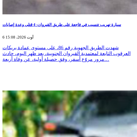
سيارة تهريب تتسبب في فاجعة على طريق القيروان: 4 قتلى وعدة إصابات
6 أوت 2026، 15:08
شهدت الطريق الجهوية رقم 86، على مستوى عمادة بريكات
العرقوب التابعة لمعتمدية القيروان الجنوبية، بعد ظهر اليوم، حادث
مرور مروّع أسفر، وفق حصيلة أولية، عن وفاة أربعة…