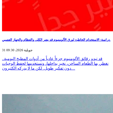
دراسة: الاستخدام الخاطئ لورق الألومنيوم قد يضر الكلى والعظام والجهاز العصبي.
31 جويلية 2026، 09:30
قد تبدو رقائق الألومنيوم جزءاً عادياً من أدوات المطبخ اليومية..
نغطي بها الطعام الساخن، نخبز بداخلها، ونستخدمها لحفظ الوجبات
دون تفكير طويل. لكن ما لا يدركه الكثيرون…