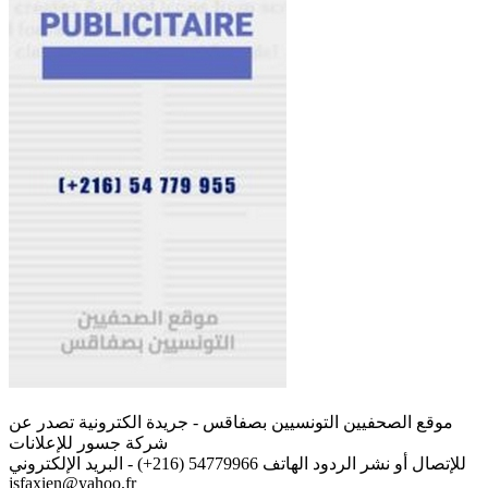
موقع الصحفيين التونسيين بصفاقس - جريدة الكترونية تصدر عن
شركة جسور للإعلانات
للإتصال أو نشر الردود الهاتف 54779966 (216+) - البريد الإلكتروني
jsfaxien@yahoo.fr