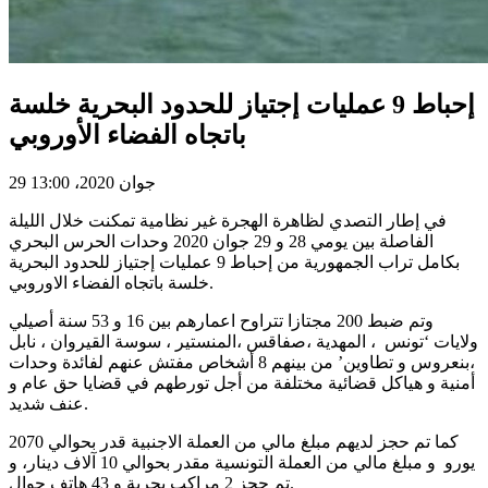
إحباط 9 عمليات إجتياز للحدود البحرية خلسة
باتجاه الفضاء الأوروبي
29 جوان 2020، 13:00
في إطار التصدي لظاهرة الهجرة غير نظامية تمكنت خلال الليلة
الفاصلة بين يومي 28 و 29 جوان 2020 وحدات الحرس البحري
بكامل تراب الجمهورية من إحباط 9 عمليات إجتياز للحدود البحرية
خلسة باتجاه الفضاء الاوروبي.
وتم ضبط 200 مجتازا تتراوح اعمارهم بين 16 و 53 سنة أصيلي
ولايات ‘تونس ، المهدية ،صفاقس ،المنستير ، سوسة القيروان ، نابل
،بنعروس و تطاوين’ من بينهم 8 أشخاص مفتش عنهم لفائدة وحدات
أمنية و هياكل قضائية مختلفة من أجل تورطهم في قضايا حق عام و
عنف شديد.
كما تم حجز لديهم مبلغ مالي من العملة الاجنبية قدر بحوالي 2070
يورو و مبلغ مالي من العملة التونسية مقدر بحوالي 10 آلاف دينار، و
تم حجز 2 مراكب بحرية و 43 هاتف جوال.