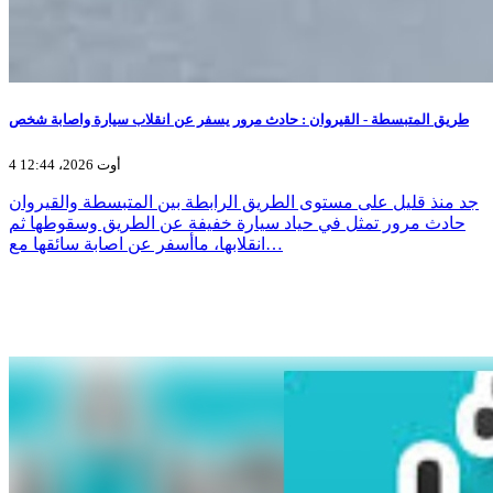
طريق المتبسطة - القيروان : حادث مرور يسفر عن انقلاب سيارة واصابة شخص
4 أوت 2026، 12:44
جد منذ قليل على مستوى الطريق الرابطة بين المتبسطة والقيروان
حادث مرور تمثل في حياد سيارة خفيفة عن الطريق وسقوطها ثم
انقلابها، ماأسفر عن اصابة سائقها مع…