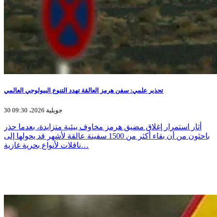
تحذير علمي: سفن هرمز العالقة تهدد التنوع البيولوجي العالمي
30 جويلية 2026، 09:30
أثار استمرار إغلاق مضيق هرمز مخاوف بيئية متزايدة، بعدما حذر
باحثون من أن بقاء أكثر من 1500 سفينة عالقة لأشهر قد يحولها إلى
ناقلات لأنواع بحرية غازية…