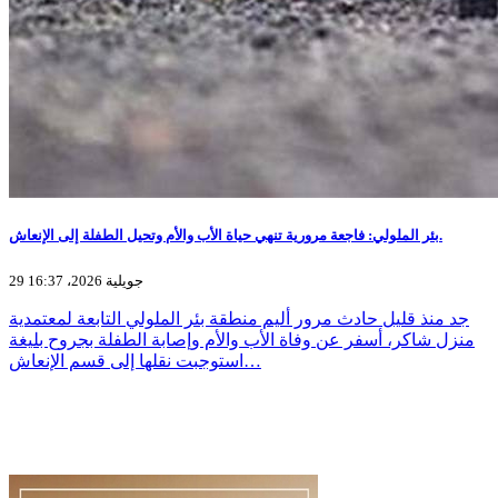
بئر الملولي: فاجعة مرورية تنهي حياة الأب والأم وتحيل الطفلة إلى الإنعاش.
29 جويلية 2026، 16:37
جد منذ قليل حادث مرور أليم منطقة بئر الملولي التابعة لمعتمدية
منزل شاكر، أسفر عن وفاة الأب والأم وإصابة الطفلة بجروح بليغة
استوجبت نقلها إلى قسم الإنعاش…