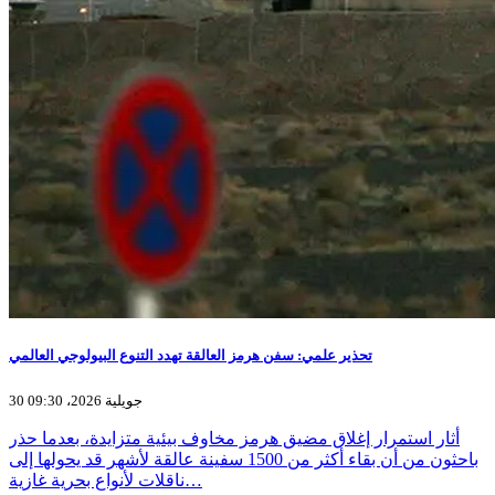
تحذير علمي: سفن هرمز العالقة تهدد التنوع البيولوجي العالمي
30 جويلية 2026، 09:30
أثار استمرار إغلاق مضيق هرمز مخاوف بيئية متزايدة، بعدما حذر
باحثون من أن بقاء أكثر من 1500 سفينة عالقة لأشهر قد يحولها إلى
ناقلات لأنواع بحرية غازية…