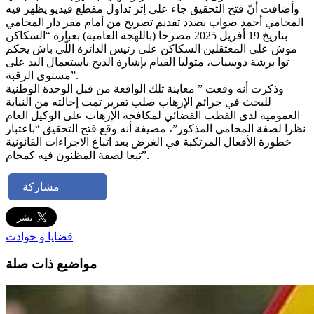
وأضافت أنّ فتح التحقيق جاء على إثر تداول مقطع فيديو يظهر فيه
المحامي أحمد صواب بصدد تقديم تصريح من أمام مقر دار المحامي
بتاريخ 19 أفريل 2025 مصرحا (باللهجة العامية) بعبارة “السكاكن
موش على المعتقلين السكاكن على رئيس الدائرة اللّي باش يحكم
توا برشة دوسيات، متوليا القيام بإشارة الذبح باستعمال اليد على
مستوى الرقبة”.
وذكرت أنه وقعت ” معاينة تلك الواقعة من قبل الوحدة الوطنية
للبحث في جرائم الإرهاب صلب تقرير تمت إحالته من النيابة
العمومية لدى القطب القضائي لمكافحة الإرهاب على الوكيل العام
نظرا لصفة المحامي المذكور”، مضيفة أنه وقع فتح التحقيق “باعتبار
خطورة الأفعال المرتكبة في الغرض بعد اتباع الاجراءات القانونية
تبعا لصفة المظنون فيه كمحام”.
مشاركة
قضايا و حوادث
مواضيع ذات صلة