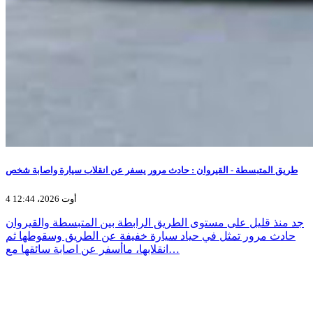
طريق المتبسطة - القيروان : حادث مرور يسفر عن انقلاب سيارة واصابة شخص
4 أوت 2026، 12:44
جد منذ قليل على مستوى الطريق الرابطة بين المتبسطة والقيروان
حادث مرور تمثل في حياد سيارة خفيفة عن الطريق وسقوطها ثم
انقلابها، ماأسفر عن اصابة سائقها مع…