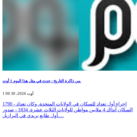
من ذاكرة التاريخ : حدث في مثل هذا اليوم 1 أوت.
1 أوت 2026، 09:30
1790 - إجراء أول تعداد للسكان في الولايات المتحدة، وكان تعداد
السكان آنذاك 4 ملايين مواطن للولايات الثلاث عشرة. 1834 - صدور
أول طابع بريدي في البرازيل.…