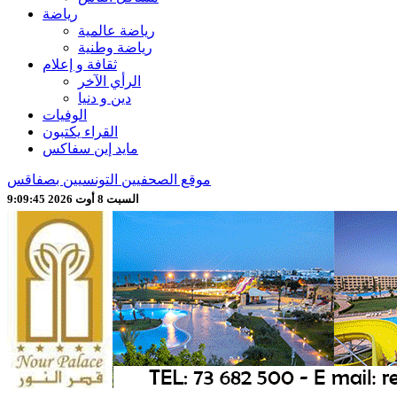
رياضة
رياضة عالمية
رياضة وطنية
ثقافة و إعلام
الرأي الآخر
دين و دنيا
الوفيات
القراء يكتبون
مايد إين سفاكس
موقع الصحفيين التونسيين بصفاقس
السبت 8 أوت 2026 9:09:47