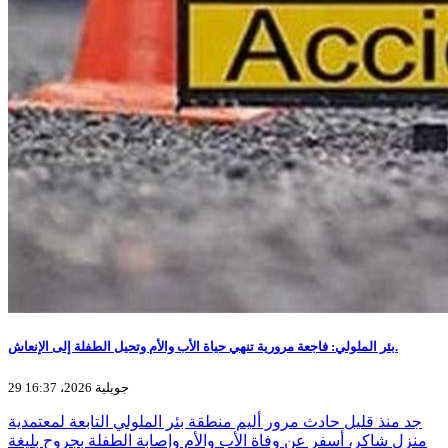
بئر الملولي: فاجعة مرورية تنهي حياة الأب والأم وتحيل الطفلة إلى الإنعاش.
29 جويلية 2026، 16:37
جد منذ قليل حادث مرور أليم منطقة بئر الملولي التابعة لمعتمدية
منزل شاكر، أسفر عن وفاة الأب والأم وإصابة الطفلة بجروح بليغة