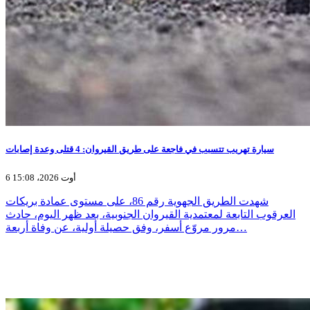
سيارة تهريب تتسبب في فاجعة على طريق القيروان: 4 قتلى وعدة إصابات
6 أوت 2026، 15:08
شهدت الطريق الجهوية رقم 86، على مستوى عمادة بريكات
العرقوب التابعة لمعتمدية القيروان الجنوبية، بعد ظهر اليوم، حادث
مرور مروّع أسفر، وفق حصيلة أولية، عن وفاة أربعة…