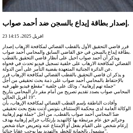
إصدار بطاقة إيداع بالسجن ضد أحمد صواب.
23 افريل 2025، 14:15
قرر قاضي التحقيق الأول بالقطب القضائي لمكافحة الارهاب إصدار
بطاقة إيداع بالسجن في حق القاضي السابق والمحامي أحمد صواب.
ويذكر أن أحمد صواب احيل على أنظار قاضي التحقيق بالقطب
القضائي لمكافحة الارهاب على خلفية تسجيل فيديو تحدث في فحواه
عن الدائرة الجنائية المتعهدة بقضية التآمر على أمن الدولة.
و يذكر ان قاضي التحقيق بالقطب القضائي لمكافحة الإرهاب قرر
بالإحتفاظ بالمحامي أحمد صواب على ذمة بحث تحقيقي من أجل
“جملة تهم إرهابية”، وذلك على خلفية “مقطع فيديو ظهر فيه
المحامي صواب بصدد تقديم تصريح من أمام مقر دار المحامي بتاريخ
19 أفريل الحالي”.
وأفادت الناطقة بإسم القطب القضائي لمكافحة الإرهاب، بأن
الوكالة العامة لدى محكمة الإستئناف بتونس أذنت بفتح بحث تحقيقي
ضدّ المحامي أحمد صواب بالقطب، من أجل “جملة تهم إرهابية
وجرائم حق عام مرتبطة بها كالتهديد بإرتكاب جرائم إرهابية بهدف
إرغام شخص على القيام بفعل أو الإمتناع عنه وتعريض حياة شخص
مشمول بالحماية للخطر والتهديد بما يوجب عقابا جنائيا”.