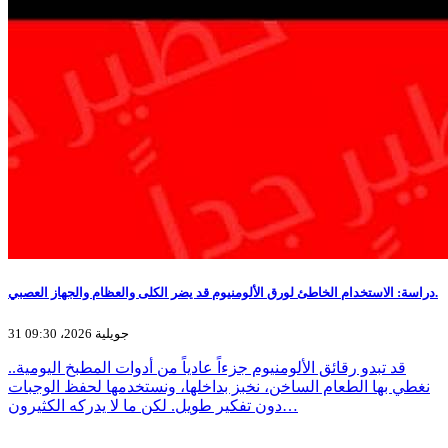
دراسة: الاستخدام الخاطئ لورق الألومنيوم قد يضر الكلى والعظام والجهاز العصبي.
31 جويلية 2026، 09:30
قد تبدو رقائق الألومنيوم جزءاً عادياً من أدوات المطبخ اليومية..
نغطي بها الطعام الساخن، نخبز بداخلها، ونستخدمها لحفظ الوجبات
دون تفكير طويل. لكن ما لا يدركه الكثيرون…