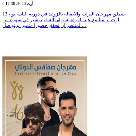
6 أوت 2026، 17:30
ينطلق مهرجان التراث والاصالة بالزوايد في دورته الثانية يوم 13
اوت تزامنا مع عيد المراة يستهلها الشاب بشير في سهرة من
المنتظر ان تحقق حضورا متميزا ويتواصل…