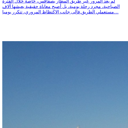
لم يعد المرور عبر طريق المطار بصفاقس، خاصة خلال الفترة
الصباحية، مجرد رحلة يومية، بل أصبح معاناة حقيقية يعيشها آلاف
مستعملي الطريق.فإلى جانب الاكتظاظ المروري، تتكرر يوميا…