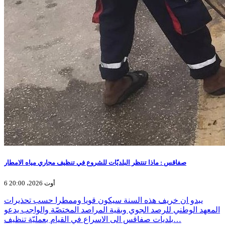
صفاقس : ماذا تنتظر البلديّات للشروع في تنظيف مجاري مياه الامطار
6 أوت 2026، 20:00
يبدو ان خريف هذه السنة سيكون قويا وممطرا حسب تحذيرات
المعهد الوطني للرصد الجوي وبقية المراصد المختصّة والواجب يدعو
بلديات صفاقس الى الاسراع في القيام بعمليّة تنظيف…