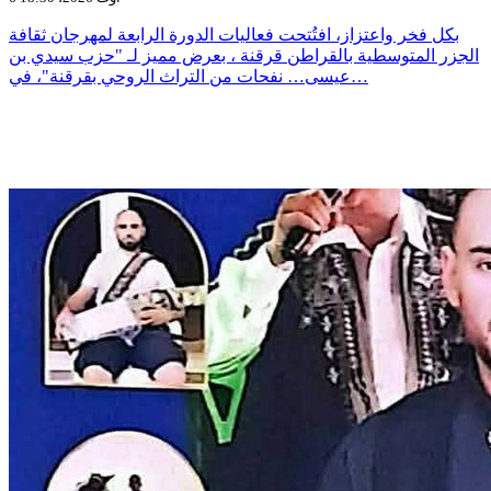
بكل فخر واعتزاز، افتُتحت فعاليات الدورة الرابعة لمهرجان ثقافة
الجزر المتوسطية بالقراطن قرقنة ، بعرض مميز لـ "حزب سيدي بن
عيسى… نفحات من التراث الروحي بقرقنة"، في…