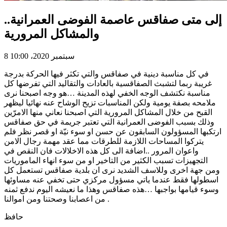
إلى متى صفاقس عاصمة الفوضى العمرانية..
والمشاكل المرورية
8 سبتمبر 2020، 10:00
في كل مناسبة دينية في صفاقس والتي تكثر فيها الحركة بدرجة
غريبة ربما لتشبث الصفاقسية بالعادات والتقاليد التي تفرضها كل
مناسبة نكتشف الوجه الخفي لهذه المدينة …هو وجه اصبحنا نرى
ملامحه بصفة يومية ولكن المناسبات تزيح الوشاح عنه نهائيا ليظهر
القبح من خلال المشاكل المرورية التي اصبحنا نعاني منها الامرّين
وذلك بسبب الفوضى العمرانية التي تعتبر جريمة في حق صفاقس
ارتكبها المسؤولون السابقون عن حسن او سوء نيّة او قصر نظر فلم
يتركوا المساحات اللازمة للطرقات مما عقد مهمة رجال الامن
واعوان المرور ..اضافة الى كل هذه الاخلالات فان النقص في
التجهيزات تسبب الكثير من التاخير او من سوء انهاء الماموريات
ومن جهة اخرى وللاسف الشديد نرى ان بلدية صفاقس تستعمل كل
اسطولها فقط عندما ياتي مسؤول مركزي حتى تخفي عنه مساوئها
وسوء قيامها بواجبها …هذه صفاقس وهذا ما نعيشه اليوم ندفع ثمنه
من اعصابنا وصحتنا ومن اموالنا .
حافظ