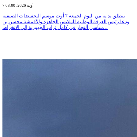
7 أوت 2026، 08:00
ينطلق بداية من اليوم الجمعة 7 أوت موسم التخفيضات الصيفية
ودعا رئيس الغرفة الوطنية للملابس الجاهزة والأقمشة محسن بن
ساسي التجار في كامل تراب الجهورية إلى الانخراط…