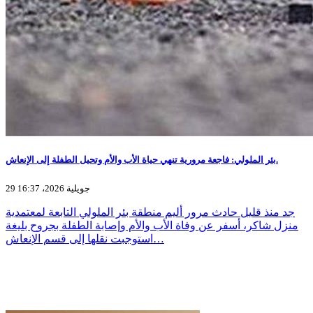
بئر الملولي: فاجعة مرورية تنهي حياة الأب والأم وتحيل الطفلة إلى الإنعاش.
29 جويلية 2026، 16:37
جد منذ قليل حادث مرور أليم منطقة بئر الملولي التابعة لمعتمدية
منزل شاكر، أسفر عن وفاة الأب والأم وإصابة الطفلة بجروح بليغة
استوجبت نقلها إلى قسم الإنعاش…