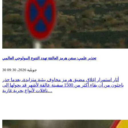
تحذير علمي: سفن هرمز العالقة تهدد التنوع البيولوجي العالمي
30 جويلية 2026، 09:30
أثار استمرار إغلاق مضيق هرمز مخاوف بيئية متزايدة، بعدما حذر
باحثون من أن بقاء أكثر من 1500 سفينة عالقة لأشهر قد يحولها إلى
ناقلات لأنواع بحرية غازية…