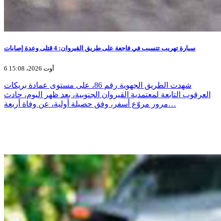
سيارة تهريب تتسبب في فاجعة على طريق القيروان: 4 قتلى وعدة إصابات
6 أوت 2026، 15:08
شهدت الطريق الجهوية رقم 86، على مستوى عمادة بريكات
العرقوب التابعة لمعتمدية القيروان الجنوبية، بعد ظهر اليوم، حادث
مرور مروّع أسفر، وفق حصيلة أولية، عن وفاة أربعة…