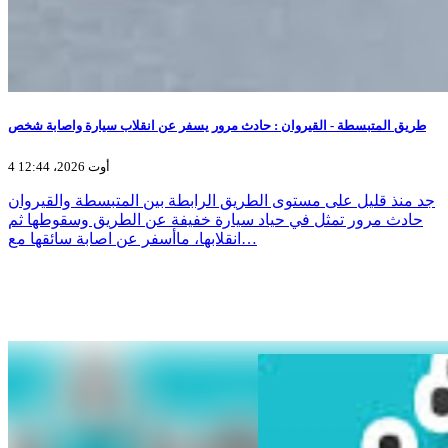
طريق المتبسطة - القيروان : حادث مرور يسفر عن انقلاب سيارة واصابة شخص
4 أوت 2026، 12:44
جد منذ قليل على مستوى الطريق الرابطة بين المتبسطة والقيروان
حادث مرور تمثل في حياد سيارة خفيفة عن الطريق وسقوطها ثم
انقلابها، ماأسفر عن اصابة سائقها مع…