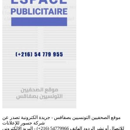
موقع الصحفيين التونسيين بصفاقس - جريدة الكترونية تصدر عن
شركة جسور للإعلانات
للإتصال أو نشر الردود الهاتف 54779966 (216+) - البريد الإلكتروني