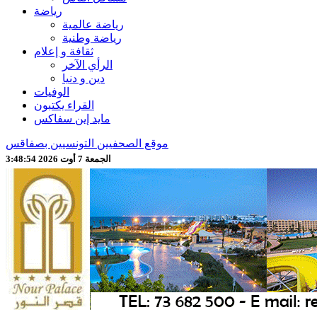
رياضة
رياضة عالمية
رياضة وطنية
ثقافة و إعلام
الرأي الآخر
دين و دنيا
الوفيات
القراء يكتبون
مايد إين سفاكس
موقع الصحفيين التونسيين بصفاقس
الجمعة 7 أوت 2026 3:48:56