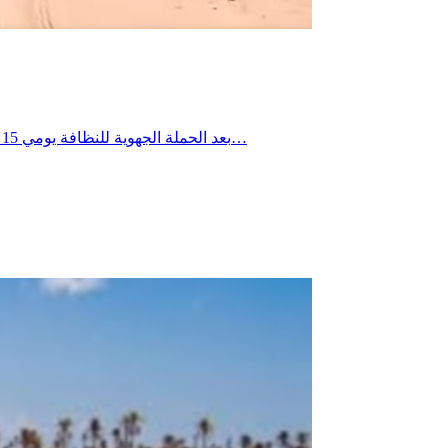
بعد الحملة الجهوية للنظافة يومي 15 و16 جويلية 2026، تواصلت التدخلات الميدانية يومي 18 و19 جويلية 2026 ببلدية العوابد الخزانات، حيث شملت العمادات الثلاث، وذلك في إطار…