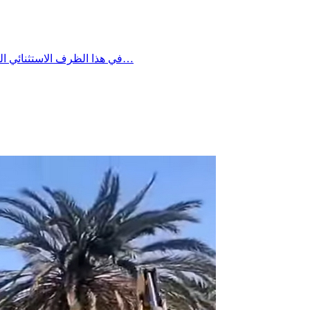
في هذا الظرف الاستثنائي الناجم عن ذروة استهلاك الكهرباء ومع انقطاع التيار الكهربائي عن عدد من عمادات بئر علي بن خليفة، تعلم إدارة المستشفى الجهوي ببئر علي…