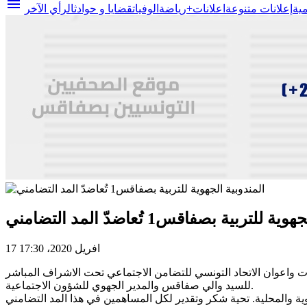
menu
مية
إعلانات متنوعة
اعلانات+
رياضة
الوفيات
قضايا و حوادث
الرأي الآخر
لتربية بصفاقس1 تُعاضدّ المد التضامني
17 افريل 2020، 17:30
 واعوان الاتحاد التونسي للتضامن الاجتماعي تحت الاشراف المباشر
للسيد والي صفاقس والمدير الجهوي للشؤون الاجتماعية.