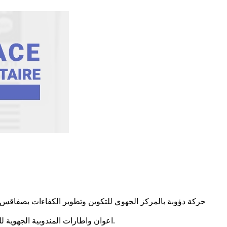
حركة دؤوبة بالمركز الجهوي للتكوين وتطوير الكفاءات بصفاقس 
اعوان واطارات المندوبية الجهوية للتربية بصفاقس (1) يعاضدون هذا المجهود في تناغم تام مع السلط الجهوية والمحلية. تحية شكر وتقدير لكل المساهمين في هذا المد التضامني.