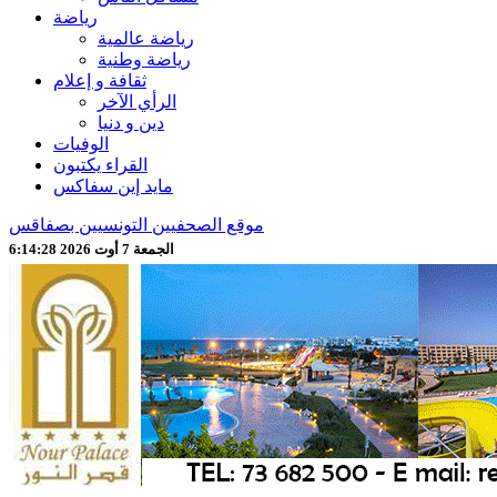
رياضة
رياضة عالمية
رياضة وطنية
ثقافة و إعلام
الرأي الآخر
دين و دنيا
الوفيات
القراء يكتبون
مايد إين سفاكس
موقع الصحفيين التونسيين بصفاقس
الجمعة 7 أوت 2026 6:14:30