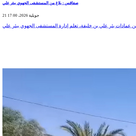
صفاقس : بلاغ من المستشفى الجهوي ببئر علي
21 جويلية 2026، 17:00