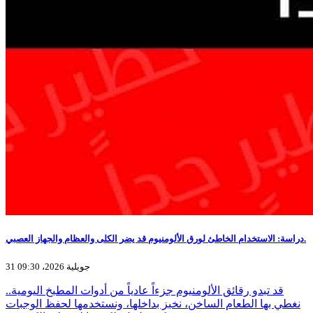
دراسة: الاستخدام الخاطئ لورق الألومنيوم قد يضر الكلى والعظام والجهاز العصبي.
31 جويلية 2026، 09:30
قد تبدو رقائق الألومنيوم جزءاً عادياً من أدوات المطبخ اليومية..
نغطي بها الطعام الساخن، نخبز بداخلها، ونستخدمها لحفظ الوجبات