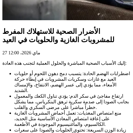
الأضرار الصحية للاستهلاك المفرط
للمشروبات الغازية والحلويات في العيد
27 ماي 2026، 12:00
إليك الأسباب الصحية المباشرة والحلول العملية لتجنب هذه العادة:
اضطرابات الهضم الحادة: يتسبب دمج دهون اللحوم أو حلويات
العيد مع غازات وسكريات المشروبات في إبطاء حركة
الأمعاء، مما يؤدي إلى عسر الهضم، الانتفاخ، والإمساك
الشديد.
ارتفاع مفاجئ في سكر الدم: يؤدي تناول الكعك والمعمول
بجانب الصودا إلى صدمة سكرية ترهق البنكرياس، مما يشكل
خطراً مباشراً على مرضى السكري والقلب.
منع امتصاص المغذيات: تعمل أحماض المشروبات الغازية
على إعاقة امتصاص المعادن الأساسية مثل الحديد،
الكالسيوم، والماغنيسيوم الموجودة في الأطعمة.
زيادة الوزن السريعة: تحتوي الحلويات والصودا على سعرات