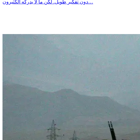
دون تفكير طويل. لكن ما لا يدركه الكثيرون…