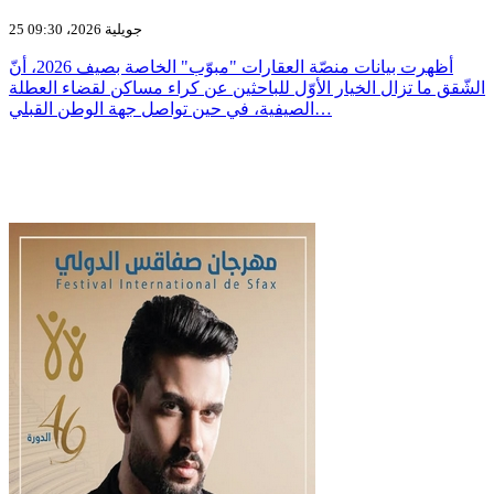
25 جويلية 2026، 09:30
أظهرت بيانات منصّة العقارات "مبوّب" الخاصة بصيف 2026، أنّ
الشّقق ما تزال الخيار الأوّل للباحثين عن كراء مساكن لقضاء العطلة
الصيفية، في حين تواصل جهة الوطن القبلي…