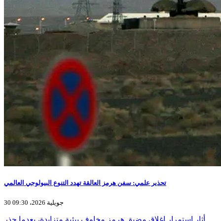
تحذير علمي: سفن هرمز العالقة تهدد التنوع البيولوجي العالمي
30 جويلية 2026، 09:30
أثار استمرار إغلاق مضيق هرمز مخاوف بيئية متزايدة، بعدما حذر