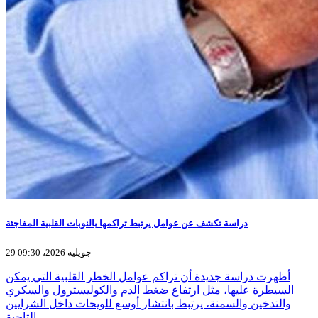
دراسة تكشف عن عوامل يرتبط تراكمها بالنوبات القلبية المفاجئة
29 جويلية 2026، 09:30
أظهرت دراسة جديدة أن تراكم عوامل الخطر القلبية التي يمكن
السيطرة عليها، مثل ارتفاع ضغط الدم والكوليسترول والسكري
والتدخين والسمنة، يرتبط بانتشار أوسع للويحات داخل الشرايين
التاجية،…