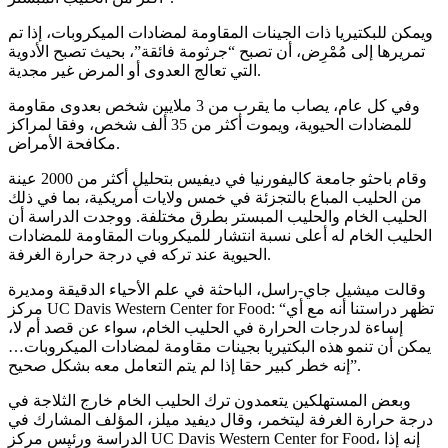
ويمكن للبكتيريا ذات الجينات المقاومة لمضادات الميكروبات، إذا تم
تمريرها إلى مُمْرِض، أن تصبح “جرثومة فائقة”، بحيث تصبح الأدوية
التي تعالج العدوى أو المرض غير مجدية.
وفي كل عام، يصاب ما يقرب من 3 ملايين شخص بعدوى مقاومة
للمضادات الحيوية، ويموت أكثر من 35 ألف شخص، وفقا لمراكز
مكافحة الأمراض.
وقام باحثو جامعة كاليفورنيا في ديفيس بتحليل أكثر من 2000 عينة
من الحليب المباع بالتجزئة في خمس ولايات أمريكية، بما في ذلك
الحليب الخام والحليب المبستر بطرق مختلفة. ووجدت الدراسة أن
الحليب الخام له أعلى نسبة انتشار للميكروبات المقاومة للمضادات
الحيوية عند تركه في درجة حرارة الغرفة.
وقالت ميشيل جاي-راسل، الباحثة في علم الأحياء الدقيقة ومديرة
مركز UC Davis Western Center for Food: “تظهر دراستنا أنه مع أي
إساءة لدرجات الحرارة في الحليب الخام، سواء عن قصد أم لا،
يمكن أن تنمو هذه البكتيريا بجينات مقاومة لمضادات الميكروبات…
إنه خطر كبير حقا إذا لم يتم التعامل معه بشكل صحيح”.
وبعض المستهلكين يتعمدون ترك الحليب الخام خارج الثلاجة في
درجة حرارة الغرفة ليتخمر، وقال ديفيد ميلز، المؤلف المشارك في
الدراسة ورئيس مركز UC Davis Western Center for Food، إنه إذا