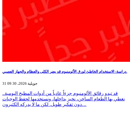
دراسة: الاستخدام الخاطئ لورق الألومنيوم قد يضر الكلى والعظام والجهاز العصبي.
31 جويلية 2026، 09:30
قد تبدو رقائق الألومنيوم جزءاً عادياً من أدوات المطبخ اليومية..
نغطي بها الطعام الساخن، نخبز بداخلها، ونستخدمها لحفظ الوجبات
دون تفكير طويل. لكن ما لا يدركه الكثيرون…