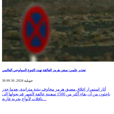
تحذير علمي: سفن هرمز العالقة تهدد التنوع البيولوجي العالمي
30 جويلية 2026، 09:30
أثار استمرار إغلاق مضيق هرمز مخاوف بيئية متزايدة، بعدما حذر
باحثون من أن بقاء أكثر من 1500 سفينة عالقة لأشهر قد يحولها إلى
ناقلات لأنواع بحرية غازية…