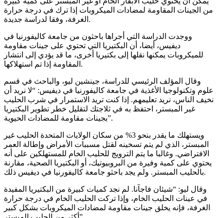
يمكن أن يحتوي حليب الأبقار الخام أو غير المبستر على كمية كبيرة
من الجينات المقاومة لمضادات الميكروبات إذا ترك في درجة حرارة
الغرفة، وفقا لدراسة جديدة.
ووجدت الدراسة التي أجراها باحثون من جامعة كاليفورنيا في
ديفيس، أيضا، أن البكتيريا التي تحتوي على جينات مقاومة
للميكروبات يمكنها نقلها إلى بكتيريا أخرى، ما قد يؤدي إلى انتشار
المقاومة إذا تم استهلاكها.
وقال المؤلف الرئيسي للدراسة، جينشين ليو، والباحث في قسم
علوم وتكنولوجيا الأغذية في جامعة كاليفورنيا في ديفيس: “لا نريد أن
نخيف الناس، نريد تعليمهم. إذا كنت تريد الاستمرار في شرب الحليب
غير المبستر، احتفظ به في ثلاجتك لتقليل خطر تطوير البكتيريا
بجينات مقاومة للمضادات الحيوية”.
ويستهلك ما يقدر بنحو 3% من سكان الولايات المتحدة الحليب غير
المبستر، الذي لم يتم تسخينه لقتل مسببات الأمراض وإطالة العمر
الافتراضي. وغالبا ما يتم الترويج للحليب الخام للمستهلكين على أنه
يحتوي على كمية وفيرة من البروبيوتيك، أو البكتيريا الصحية، مقارنة
بالحليب المبستر. ولم يجد باحثو جامعة كاليفورنيا في ديفيس ذلك.
وقال ليو: “شيئان فاجآنا. لم نجد كميات كبيرة من البكتيريا المفيدة
في عينات الحليب الخام، وإذا تركت الحليب الخام في درجة حرارة
الغرفة، فإنه يخلق جينات مقاومة لمضادات الميكروبات بشكل كبير
أكثر من الحليب المبستر”.