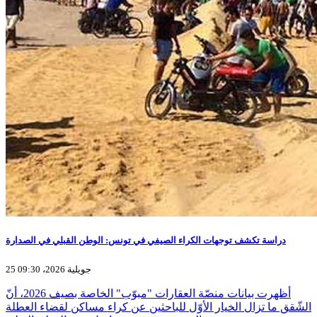
دراسة تكشف توجهات الكراء الصيفي في تونس: الوطن القبلي في الصدارة
25 جويلية 2026، 09:30
أظهرت بيانات منصّة العقارات "مبوّب" الخاصة بصيف 2026، أنّ
الشّقق ما تزال الخيار الأوّل للباحثين عن كراء مساكن لقضاء العطلة