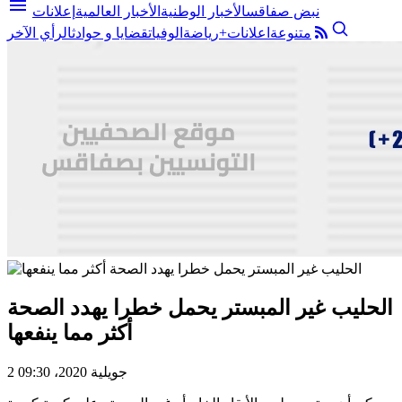
menu
نبض صفاقس
الأخبار الوطنية
الأخبار العالمية
إعلانات
متنوعة
اعلانات+
رياضة
الوفيات
قضايا و حوادث
الرأي الآخر
الحليب غير المبستر يحمل خطرا يهدد الصحة
أكثر مما ينفعها
2 جويلية 2020، 09:30