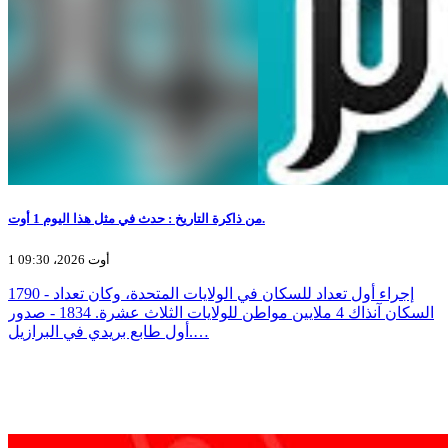
من ذاكرة التاريخ : حدث في مثل هذا اليوم 1 أوت.
1 أوت 2026، 09:30
1790 - إجراء أول تعداد للسكان في الولايات المتحدة، وكان تعداد
السكان آنذاك 4 ملايين مواطن للولايات الثلاث عشرة. 1834 - صدور
أول طابع بريدي في البرازيل.…