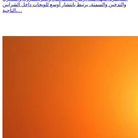
والتدخين والسمنة، يرتبط بانتشار أوسع للويحات داخل الشرايين
التاجية،…