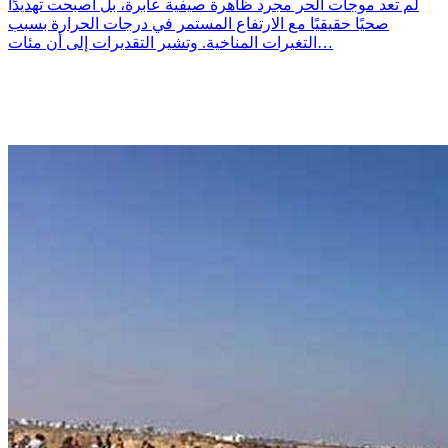
لم تعد موجات الحر مجرد ظاهرة صيفية عابرة، بل أصبحت تهديدًا
صحيًا حقيقيًا مع الارتفاع المستمر في درجات الحرارة بسبب
التغيرات المناخية. وتشير التقديرات إلى أن مئات…