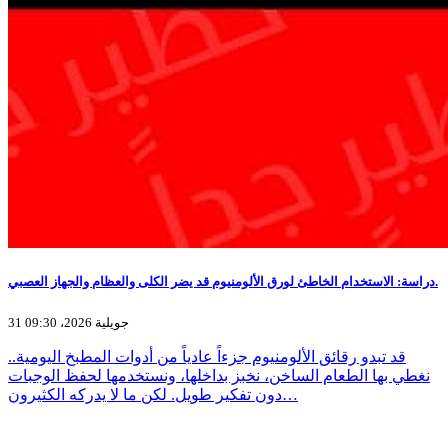
دراسة: الاستخدام الخاطئ لورق الألومنيوم قد يضر الكلى والعظام والجهاز العصبي.
31 جويلية 2026، 09:30
قد تبدو رقائق الألومنيوم جزءاً عادياً من أدوات المطبخ اليومية..
نغطي بها الطعام الساخن، نخبز بداخلها، ونستخدمها لحفظ الوجبات
دون تفكير طويل. لكن ما لا يدركه الكثيرون…