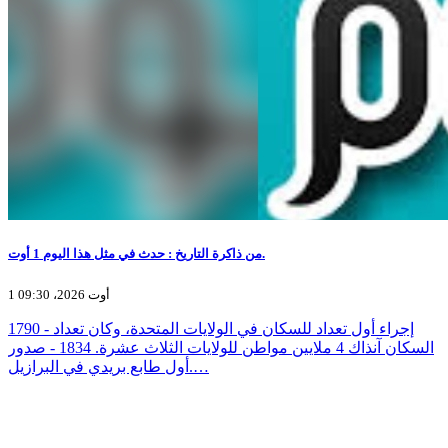
من ذاكرة التاريخ : حدث في مثل هذا اليوم 1 أوت.
1 أوت 2026، 09:30
1790 - إجراء أول تعداد للسكان في الولايات المتحدة، وكان تعداد
السكان آنذاك 4 ملايين مواطن للولايات الثلاث عشرة. 1834 - صدور
أول طابع بريدي في البرازيل.…