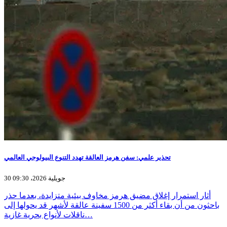
تحذير علمي: سفن هرمز العالقة تهدد التنوع البيولوجي العالمي
30 جويلية 2026، 09:30
أثار استمرار إغلاق مضيق هرمز مخاوف بيئية متزايدة، بعدما حذر
باحثون من أن بقاء أكثر من 1500 سفينة عالقة لأشهر قد يحولها إلى
ناقلات لأنواع بحرية غازية…