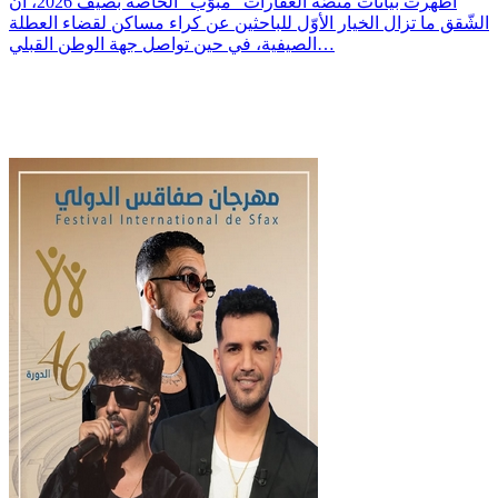
أظهرت بيانات منصّة العقارات "مبوّب" الخاصة بصيف 2026، أنّ
الشّقق ما تزال الخيار الأوّل للباحثين عن كراء مساكن لقضاء العطلة
الصيفية، في حين تواصل جهة الوطن القبلي…