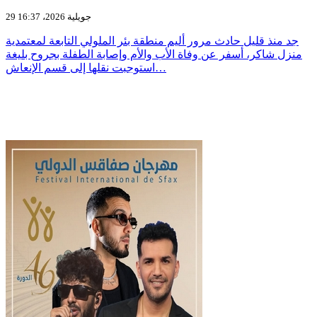
29 جويلية 2026، 16:37
جد منذ قليل حادث مرور أليم منطقة بئر الملولي التابعة لمعتمدية
منزل شاكر، أسفر عن وفاة الأب والأم وإصابة الطفلة بجروح بليغة
استوجبت نقلها إلى قسم الإنعاش…