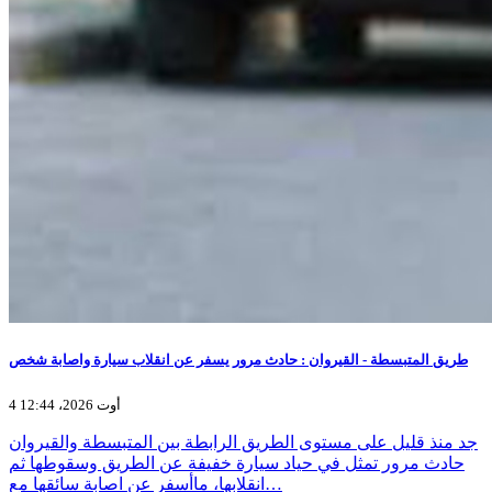
طريق المتبسطة - القيروان : حادث مرور يسفر عن انقلاب سيارة واصابة شخص
4 أوت 2026، 12:44
جد منذ قليل على مستوى الطريق الرابطة بين المتبسطة والقيروان
حادث مرور تمثل في حياد سيارة خفيفة عن الطريق وسقوطها ثم
انقلابها، ماأسفر عن اصابة سائقها مع…