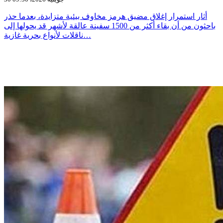
أثار استمرار إغلاق مضيق هرمز مخاوف بيئية متزايدة، بعدما حذر
باحثون من أن بقاء أكثر من 1500 سفينة عالقة لأشهر قد يحولها إلى
ناقلات لأنواع بحرية غازية…