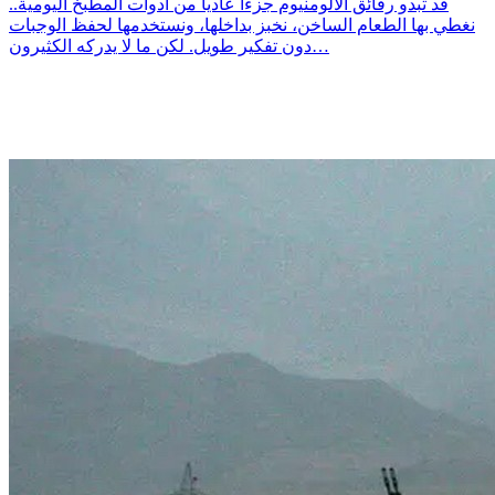
قد تبدو رقائق الألومنيوم جزءاً عادياً من أدوات المطبخ اليومية..
نغطي بها الطعام الساخن، نخبز بداخلها، ونستخدمها لحفظ الوجبات
دون تفكير طويل. لكن ما لا يدركه الكثيرون…