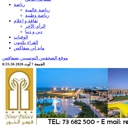
رياضة
رياضة عالمية
رياضة وطنية
ثقافة و إعلام
الرأي الآخر
دين و دنيا
الوفيات
القراء يكتبون
مايد إين سفاكس
موقع الصحفيين التونسيين بصفاقس
الجمعة 7 أوت 2026 0:55:38