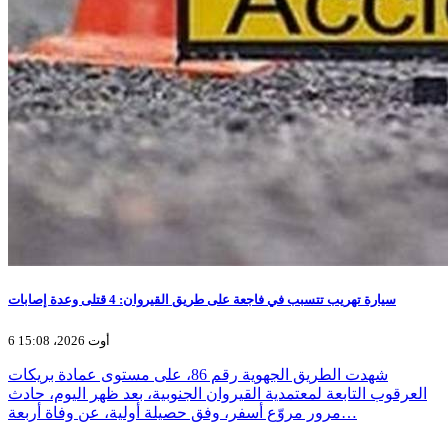
سيارة تهريب تتسبب في فاجعة على طريق القيروان: 4 قتلى وعدة إصابات
6 أوت 2026، 15:08
شهدت الطريق الجهوية رقم 86، على مستوى عمادة بريكات
العرقوب التابعة لمعتمدية القيروان الجنوبية، بعد ظهر اليوم، حادث
مرور مروّع أسفر، وفق حصيلة أولية، عن وفاة أربعة…