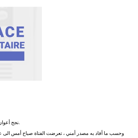
نجح أعوان مركز الحرس الوطني المسعدين في العثور على فتاة عشرينية تعرضت أمس الى عملية إختطاف من طرف شخصين، سبقتها عملية براكاج.
وحسب ما أفاد به مصدر أمني ، تعرضت الفتاة صباح أمس الى عملي