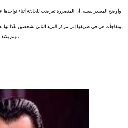
وأوضح المصدر نفسه، أن المتضررة تعرضت للحادثة أثناء تواجدها عل
وتفاجأت هي في طريقها إلى مركز البريد الثاني بشخصين نفّذا لها عملية براكاج واستوليا على حقيبتها التي تحتوي المبلغ المالي وعلى هاتفها الجوال، مما يرجح إمكانية أن تكون هذه الفتاة شريكة المظنون فيهما .
ولم يكتف المظنون فيهما بعملية البراكاج بل ارغماها على صعود السيارة و التوجه بها نحو مكان خال( غابة زيتون بأحواز المسعدين) وفق موقع موزاييك .