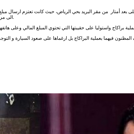
ى بعد أمتار من مقر البريد بحي الرياض، حيث كانت تعتزم ارسال مبلغ 
الى مركز البريد بالقنطاوي لتجنب الازدحام الذي يشهده مركز البريد المذكور.