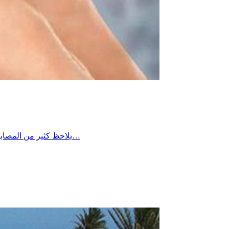
يلاحظ كثير من المصابين بالسكر أن مستوياته في الدم تكون أعلى في الصباح مقارنة ببقية أوقات اليوم، ويعود ذلك غالبًا إلى ما يُعرف بـ”ظاهرة الفجر”، حيث يؤدي…