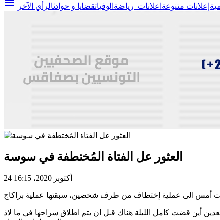
menu
مية
إعلانات متنوعة
اعلانات+
رياضة
الوفيات
قضايا و حوادث
الرأي الآخر
العثور عل الفتاة المُختطفة في سوسة
24 أكتوبر 2020، 16:15
دين أين قضت كامل الليلة هناك قبل ان يتم اطلاق سراحها في ما لاذ