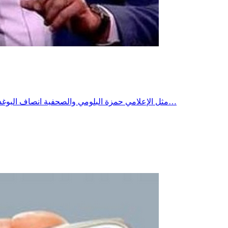
مثل الإعلامي حمزة البلومي والصحفية انصاف البوغديري اليوم الثلاثاء 21 جويلية 2026 أمام أنظار هيئة الدائرة الجناحية الصيفية بمحكمة الاستئناف بتونس، وذلك للاعتراض على حكم غيابي قضى…