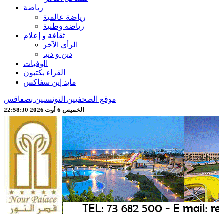
رياضة
رياضة عالمية
رياضة وطنية
ثقافة و إعلام
الرأي الآخر
دين و دنيا
الوفيات
القراء يكتبون
مايد إين سفاكس
موقع الصحفيين التونسيين بصفاقس
الخميس 6 أوت 2026 22:58:32