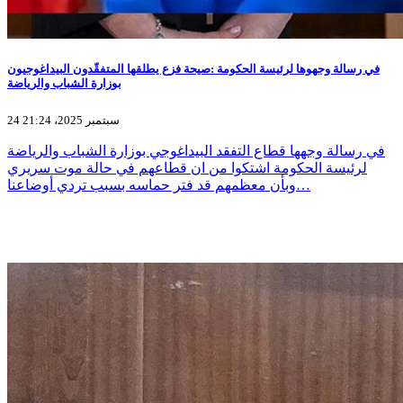
في رسالة وجهوها لرئيسة الحكومة :صيحة فزع يطلقها المتفقّدون البيداغوجيون
بوزارة الشباب والرياضة
24 سبتمبر 2025، 21:24
في رسالة وجهها قطاع التفقد البيداغوجي بوزارة الشباب والرياضة
لرئيسة الحكومة اشتكوا من ان قطاعهم في حالة موت سريري
وبأن معظمهم قد فتر حماسه بسبب تردي أوضاعنا…