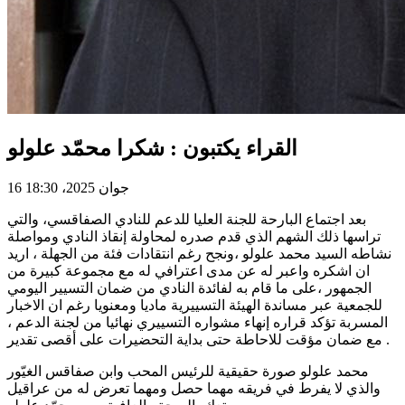
القراء يكتبون : شكرا محمّد علولو
16 جوان 2025، 18:30
بعد اجتماع البارحة للجنة العليا للدعم للنادي الصفاقسي، والتي
تراسها ذلك الشهم الذي قدم صدره لمحاولة إنقاذ النادي ومواصلة
نشاطه السيد محمد علولو ،ونجح رغم انتقادات فئة من الجهلة ، اريد
ان اشكره واعبر له عن مدى اعترافي له مع مجموعة كبيرة من
الجمهور ،على ما قام به لفائدة النادي من ضمان التسيير اليومي
للجمعية عبر مساندة الهيئة التسييرية ماديا ومعنويا رغم ان الاخبار
المسربة تؤكد قراره إنهاء مشواره التسييري نهائيا من لجنة الدعم ،
مع ضمان مؤقت للاحاطة حتى بداية التحضيرات على أقصى تقدير .
محمد علولو صورة حقيقية للرئيس المحب وابن صفاقس الغيّور
والذي لا يفرط في فريقه مهما حصل ومهما تعرض له من عراقيل