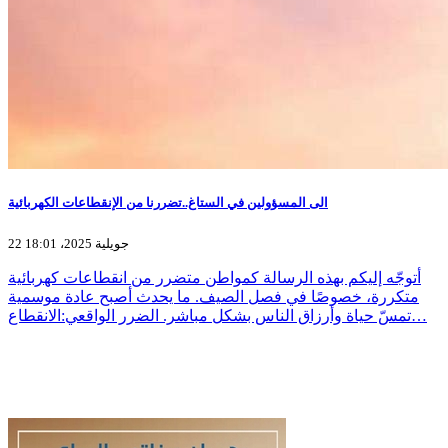
الى المسؤولين في الستاغ..تضررنا من الإنقطاعات الكهربائية
22 جويلية 2025، 18:01
أتوجّه إليكم بهذه الرسالة كمواطن متضرر من انقطاعات كهربائية
متكررة، خصوصًا في فصل الصيف. ما يحدث أصبح عادة موسمية
تمسّ حياة وأرزاق الناس بشكل مباشر. الضرر الواقعي:الانقطاع…