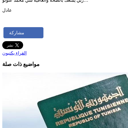
…ربي يمتعك بالصحة والعافية سي محمّد علولو
عادل
مشاركة
القراء يكتبون
مواضيع ذات صلة