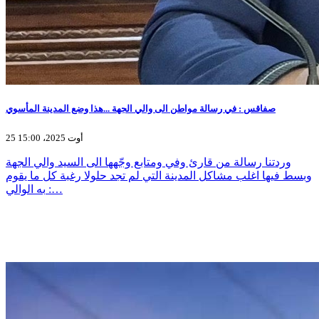
صفاقس : في رسالة مواطن الى والي الجهة ...هذا وضع المدينة المأسوي
25 أوت 2025، 15:00
وردتنا رسالة من قارئ وفي ومتابع وجّهها الى السيد والي الجهة
وبسط فيها اغلب مشاكل المدينة التي لم تجد حلولا رغبة كل ما يقوم
به الوالي :…