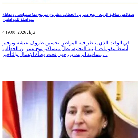
صفاقس ساقية الزيت : نهج عمر بن الخطاب مشروع مبرمج منذ سنوات… ومعاناة
متواصلة للمواطنين
4 افريل 2026، 19:00
في الوقت الذي ينتظر فيه المواطن تحسين ظروف عيشه وتوفير
أبسط مقومات البنية التحتية، يظلّ متساكنو نهج عمر بن الخطاب
بـساقية الزيت يرزحون تحت وطأة الإهمال والتأخير…