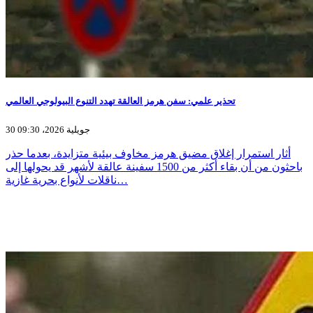
تحذير علمي: سفن هرمز العالقة تهدد التنوع البيولوجي العالمي
30 جويلية 2026، 09:30
أثار استمرار إغلاق مضيق هرمز مخاوف بيئية متزايدة، بعدما حذر
باحثون من أن بقاء أكثر من 1500 سفينة عالقة لأشهر قد يحولها إلى
ناقلات لأنواع بحرية غازية…