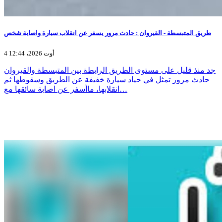
طريق المتبسطة - القيروان : حادث مرور يسفر عن انقلاب سيارة واصابة شخص
4 أوت 2026، 12:44
جد منذ قليل على مستوى الطريق الرابطة بين المتبسطة والقيروان
حادث مرور تمثل في حياد سيارة خفيفة عن الطريق وسقوطها ثم
انقلابها، ماأسفر عن اصابة سائقها مع…