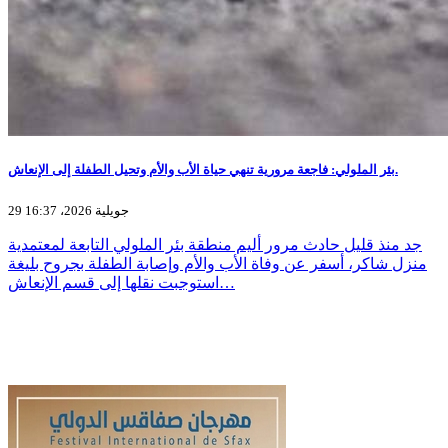
بئر الملولي: فاجعة مرورية تنهي حياة الأب والأم وتحيل الطفلة إلى الإنعاش.
29 جويلية 2026، 16:37
جد منذ قليل حادث مرور أليم منطقة بئر الملولي التابعة لمعتمدية
منزل شاكر، أسفر عن وفاة الأب والأم وإصابة الطفلة بجروح بليغة
استوجبت نقلها إلى قسم الإنعاش…