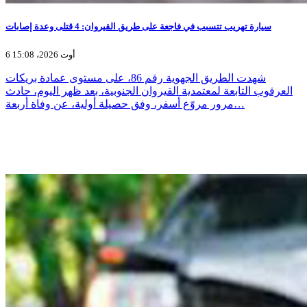
سيارة تهريب تتسبب في فاجعة على طريق القيروان: 4 قتلى وعدة إصابات
6 أوت 2026، 15:08
شهدت الطريق الجهوية رقم 86، على مستوى عمادة بريكات
العرقوب التابعة لمعتمدية القيروان الجنوبية، بعد ظهر اليوم، حادث
مرور مروّع أسفر، وفق حصيلة أولية، عن وفاة أربعة…