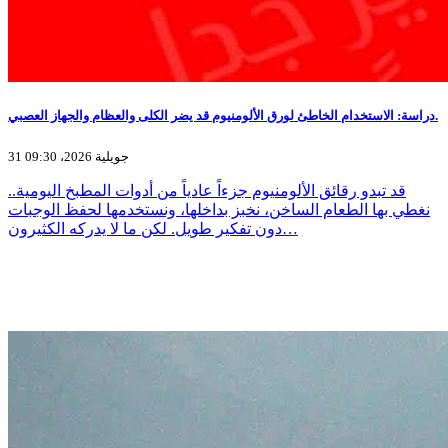
دراسة: الاستخدام الخاطئ لورق الألومنيوم قد يضر الكلى والعظام والجهاز العصبي.
31 جويلية 2026، 09:30
قد تبدو رقائق الألومنيوم جزءاً عادياً من أدوات المطبخ اليومية..
نغطي بها الطعام الساخن، نخبز بداخلها، ونستخدمها لحفظ الوجبات
دون تفكير طويل. لكن ما لا يدركه الكثيرون…