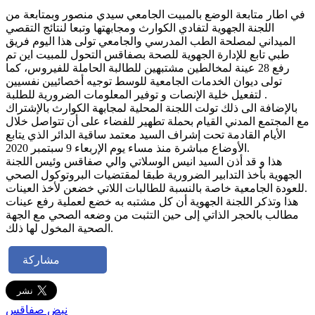
في اطار متابعة الوضع بالمبيت الجامعي سيدي منصور وبمتابعة من
اللجنة الجهوية لتفادي الكوارث ومجابهتها وتبعا لنتائج التقصي
الميداني لمصلحة الطب المدرسي والجامعي تولى هذا اليوم فريق
طبي تابع للإدارة الجهوية للصحة بصفاقس التحول للمبيت اين تم
رفع 28 عينة لمخالطين مشتبهين للطالبة الحاملة للفيروس، كما
تولى ديوان الخدمات الجامعية للوسط توجيه أخصائيين نفسيين
لتفعيل خلية الإنصات و توفير المعلومات الضرورية للطلبة .
بالإضافة الى ذلك تولت اللجنة المحلية لمجابهة الكوارث بالإشتراك
مع المجتمع المدني القيام بحملة تطهير للفضاء على أن تتواصل خلال
الأيام القادمة تحت إشراف السيد معتمد ساقية الدائر الذي يتابع
الأوضاع مباشرة منذ مساء يوم الإربعاء 9 سبتمبر 2020.
هذا و قد أذن السيد انيس الوسلاتي والي صفاقس وئيس اللجنة
الجهوية بأخذ التدابير الضرورية طبقا لمقتضيات البروتوكول الصحي
للعودة الجامعية خاصة بالنسبة للطالبات اللاتي خضعن لأخذ العينات.
هذا وتذكر اللجنة الجهوية أن كل مشتبه به خضع لعملية رفع عينات
مطالب بالحجر الذاتي إلى حين التثبت من وضعه الصحي مع الجهة
الصحية المخول لها ذلك.
مشاركة
نبض صفاقس