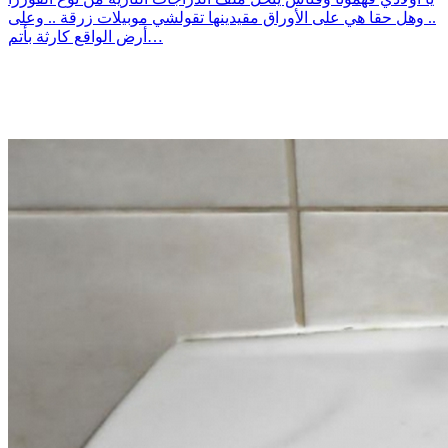
.. وهل حقا هي على الأوراق مقيدينها تقولشي موبيلات زرقة .. وعلى
أرض الواقع كارثة بأتم…