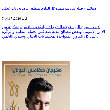
صفاقس : حملة مدروسة شملت كل المآوي بمنطقة الناصرية وباب الجبلي
7 أوت 2026، 14:17
قامت صباح اليوم فرقة الشرطة البلديّة بصفاقس وتشكيلة من
الامن الامومي وبعض مصالح بلدية صفاقس بحملة منظمة ومركّزة
على كل المآوي المتواجدة بمحيط باب الجبلي وسيدي اللخمي…