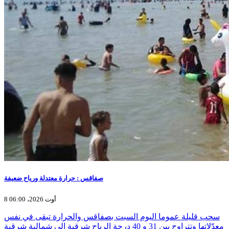
صفاقس : حرارة معتدلة ورياح ضعيفة
8 أوت 2026، 06:00
سحب قليلة عموما اليوم السبت بصفاقس والحرارة تبقى في نفس
معدّلاتها وتتراوح بين 31 و 40 درجة الرياح شرقية الى شمالية شرقية