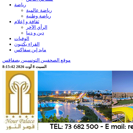
رياضة
رياضة عالمية
رياضة وطنية
ثقافة و إعلام
الرأي الآخر
دين و دنيا
الوفيات
القراء يكتبون
مايد إين سفاكس
موقع الصحفيين التونسيين بصفاقس
السبت 8 أوت 2026 8:15:44