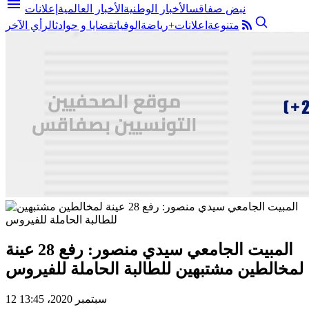
menu
نبض صفاقس
الأخبار الوطنية
الأخبار العالمية
إعلانات
متنوعة
اعلانات+
رياضة
الوفيات
قضايا و حوادث
الرأي الآخر
المبيت الجامعي سيدي منصور: رفع 28 عينة
لمخالطين مشتبهين للطالبة الحاملة للفيروس
12 سبتمبر 2020، 13:45