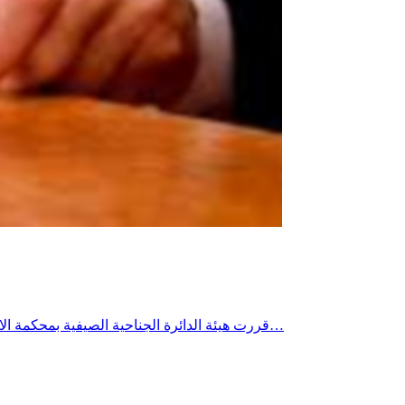
قررت هيئة الدائرة الجناحية الصيفية بمحكمة الاستئناف بتونس ظهر اليوم الثلاثاء قبول اعتراض وزير الفلاحة الأسبق والقيادي في حركة النهضة محمد بن سالم بخصوص قضية ديوانية حوكم…