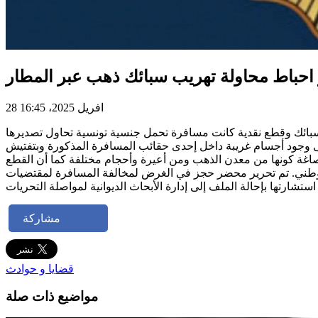
 احباط محاولة تهريب سبائك ذهب عبر المطار
28 افريل 2025، 16:45
سبائك وقطع نقدية كانت مسافرة تحمل جنسية تونسية تحاول تصديرها
فتيش الأمني بمطار المنستير إلى وجود أجسام غريبة داخل إحدى حقائب المسافرة المذكورة وبتفتيش
ا كما تم التأكد إثر عرضها على أمين الصاغة كونها من معدن الذهب ومن أعيرة وأحجام مختلفة كما أن القطع
 لتصديرها إلى خارج التراب الوطني. تم تحرير محضر حجز في الغرض لمخالفة المسافرة لمقتضيات
مشاركة
قضايا و حوادث
مواضيع ذات صلة