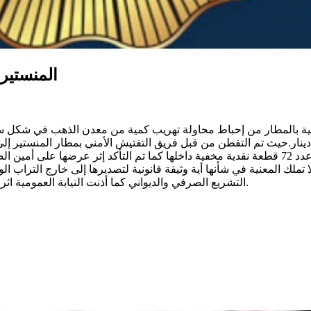
المنستير
أمنية بالمطار من إحباط محاولة تهريب كمية من معدن الذهب في شكل 
ام إلى خارج البلاد التونسية بقيمة جملية قدرت بـ 354 ألف دينار.حيث تم التفطن من قبل فريق الت
الحقيبة من قبل أعوان الديوانة بالمطار، تم العثور على سبيكتين وعدد 72 قطعة نقدية مخفية داخله
 إلى القرن التاسع عشر وتزن إجمالا 1300 غراما، ولا تملك المعنية في شأنها أية وثيقة قانونية
التشريع الصرفي والديواني كما أذنت النيابة العمومية اثر استشارتها بإحالة الملف إلى إدارة الأبحاث الديوانية لمواصلة التحريات.