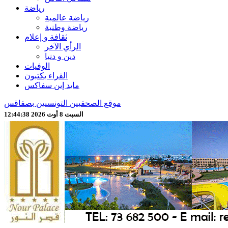
رياضة
رياضة عالمية
رياضة وطنية
ثقافة و إعلام
الرأي الآخر
دين و دنيا
الوفيات
القراء يكتبون
مايد إين سفاكس
موقع الصحفيين التونسيين بصفاقس
السبت 8 أوت 2026 12:44:40