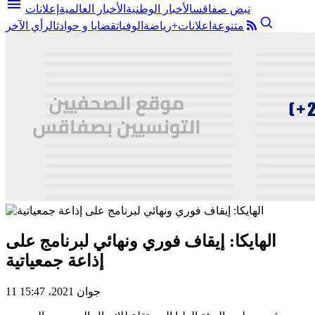
menu
نبض صفاقس
الأخبار الوطنية
الأخبار العالمية
إعلانات
متنوعة
اعلانات+
رياضة
الوفيات
قضايا و حوادث
الرأي الآخر
الهايكا: إيقاف فوري ونهائي لبرنامج على
إذاعة جمعياتية
11 جوان 2021، 15:47