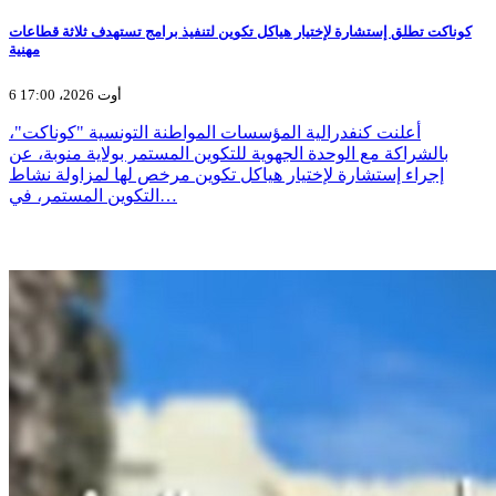
كوناكت تطلق إستشارة لإختيار هياكل تكوين لتنفيذ برامج تستهدف ثلاثة قطاعات
مهنية
6 أوت 2026، 17:00
أعلنت كنفدرالية المؤسسات المواطنة التونسية "كوناكت"،
بالشراكة مع الوحدة الجهوية للتكوين المستمر بولاية منوبة، عن
إجراء إستشارة لإختيار هياكل تكوين مرخص لها لمزاولة نشاط
التكوين المستمر، في…