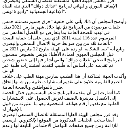
قرر مجلس الهيئة العليا المستقلة للاتصال السمعي والبصري،
الإيقاف الفوري والنهائي لبرنامج “غذائك دوائك” الذي تبثه القناة
الإذاعية الجمعياتية “راديو 6 تونس”.
وأوضح المجلس أن ذلك يأتي على خلفية “خرق جسيم تضمنته خمس
حلقات مرصودة من البرنامج تمّ بثها خلال شهر مارس 2021 تمثل
في تهديد للصحة العامة بما يتعارض مع الفصل الخامس من
المرسوم عدد 116 لسنة 2011 الذي ينص على أن حماية الصحة
العامة تعّد من بين ضوابط حرية الاتصال السمعي والبصري.”
وتابع أنه “تبعا للشكاية الواردة على الهيئة بتاريخ 22 مارس 2021 من
قبل المجلس الجهوي لعمادة الأطباء بتونس بخصوص مضمون
البرنامج الصحي “غذائك دوائك” والتي أشار فيها إلى حضور شخص
تم تقديمه على أساس أنه طبيب لتقديم استشارات طبية عبر
الهاتف.
وأكدت الجهة الشاكية أن هذا الطبيب يمارس مهنة الطب على خلاف
الصيغ القانونية علاوة على تقديم استشارات طبية من شأنها إلحاق
ضرر بالمواطنين وبالصحة العامة.
كما أشارت إلى أن مقدمة البرنامج تدعو المستمعين خلال الحصة
إلى الاتصال مباشرة بالضيف لغرض الحصول على الاستشارات
الطبية مع تقديم أرقام هواتفه الشخصية وهو ما اعتبرته من قبيل
الإشهار له.
وقد قرر مجلس الهيئة العليا المستقلة للاتصال السمعي البصري
أيضا سحب الحلقات المذكورة من الموقع الإلكتروني الرسمي
للإذاعة ومن جميع صفحات التواصل الاجتماعي التابعة لها وعدم