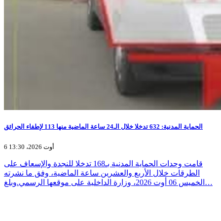
الحماية المدنية: 632 تدخلا خلال الـ24 ساعة الماضية منها 113 لإطفاء الحرائق
6 أوت 2026، 13:30
قامت وحدات الحماية المدنية بـ168 تدخلا للنجدة والإسعاف على
الطرقات خلال الأربع والعشرين ساعة الماضية، وفق ما نشرته
الخميس 06 أوت 2026، وزارة الداخلية على موقعها الرسمي.وبلغ…