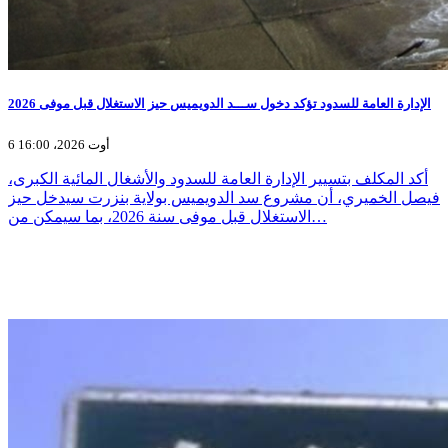
الإدارة العامة للسدود تؤكد دخول ســـد الدويميس حيز الاستغلال قبل موفى 2026
6 أوت 2026، 16:00
أكد المكلف بتسيير الإدارة العامة للسدود والأشغال المائية الكبرى،
فيصل الخميري، أن مشروع سد الدويميس بولاية بنزرت سيدخل حيز
الاستغلال قبل موفى سنة 2026، بما سيمكن من…