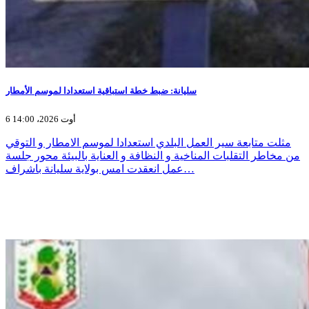
سليانة: ضبط خطة استباقية استعدادا لموسم الأمطار
6 أوت 2026، 14:00
مثلت متابعة سير العمل البلدي استعدادا لموسم الامطار و التوقي
من مخاطر التقلبات المناخية و النظافة و العناية بالبيئة محور جلسة
عمل انعقدت امس بولاية سليانة باشراف…