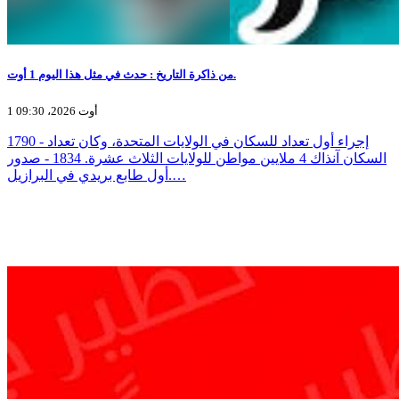
من ذاكرة التاريخ : حدث في مثل هذا اليوم 1 أوت.
1 أوت 2026، 09:30
1790 - إجراء أول تعداد للسكان في الولايات المتحدة، وكان تعداد
السكان آنذاك 4 ملايين مواطن للولايات الثلاث عشرة. 1834 - صدور
أول طابع بريدي في البرازيل.…