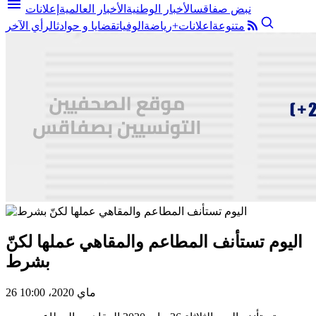
menu
نبض صفاقس
الأخبار الوطنية
الأخبار العالمية
إعلانات
متنوعة
اعلانات+
رياضة
الوفيات
قضايا و حوادث
الرأي الآخر
اليوم تستأنف المطاعم والمقاهي عملها لكنّ
بشرط
26 ماي 2020، 10:00