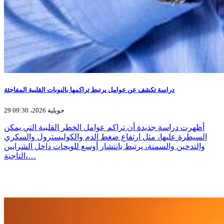
دراسة تكشف عن عوامل يرتبط تراكمها بالنوبات القلبية المفاجئة
29 جويلية 2026، 09:30
أظهرت دراسة جديدة أن تراكم عوامل الخطر القلبية التي يمكن
السيطرة عليها، مثل ارتفاع ضغط الدم والكوليسترول والسكري
والتدخين والسمنة، يرتبط بانتشار أوسع للويحات داخل الشرايين
التاجية،…