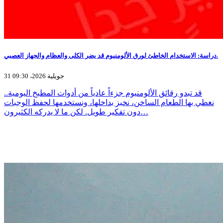
دراسة: الاستخدام الخاطئ لورق الألومنيوم قد يضر الكلى والعظام والجهاز العصبي.
31 جويلية 2026، 09:30
قد تبدو رقائق الألومنيوم جزءاً عادياً من أدوات المطبخ اليومية..
نغطي بها الطعام الساخن، نخبز بداخلها، ونستخدمها لحفظ الوجبات
دون تفكير طويل. لكن ما لا يدركه الكثيرون…