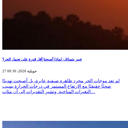
خبير يتسائل: لماذا أصبحنا أقل قدرة على تحمل الحر؟
27 جويلية 2026، 09:30
لم تعد موجات الحر مجرد ظاهرة صيفية عابرة، بل أصبحت تهديدًا
صحيًا حقيقيًا مع الارتفاع المستمر في درجات الحرارة بسبب
التغيرات المناخية. وتشير التقديرات إلى أن مئات…