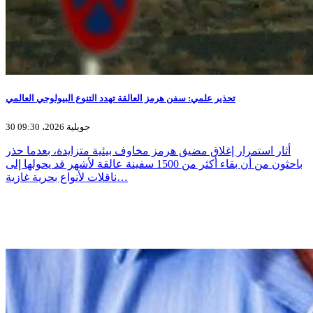
تحذير علمي: سفن هرمز العالقة تهدد التنوع البيولوجي العالمي
30 جويلية 2026، 09:30
أثار استمرار إغلاق مضيق هرمز مخاوف بيئية متزايدة، بعدما حذر
باحثون من أن بقاء أكثر من 1500 سفينة عالقة لأشهر قد يحولها إلى
ناقلات لأنواع بحرية غازية…