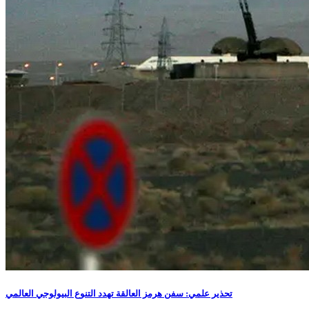
تحذير علمي: سفن هرمز العالقة تهدد التنوع البيولوجي العالمي