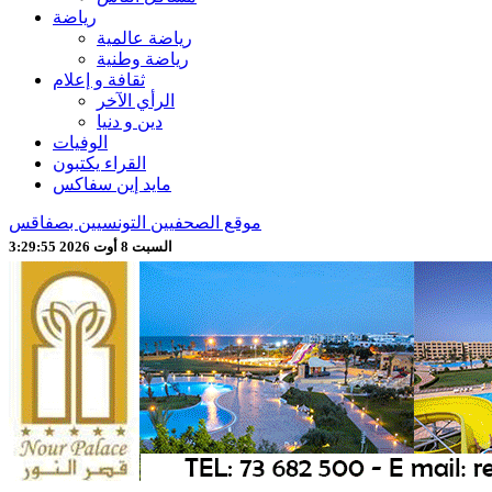
رياضة
رياضة عالمية
رياضة وطنية
ثقافة و إعلام
الرأي الآخر
دين و دنيا
الوفيات
القراء يكتبون
مايد إين سفاكس
موقع الصحفيين التونسيين بصفاقس
السبت 8 أوت 2026 3:29:57