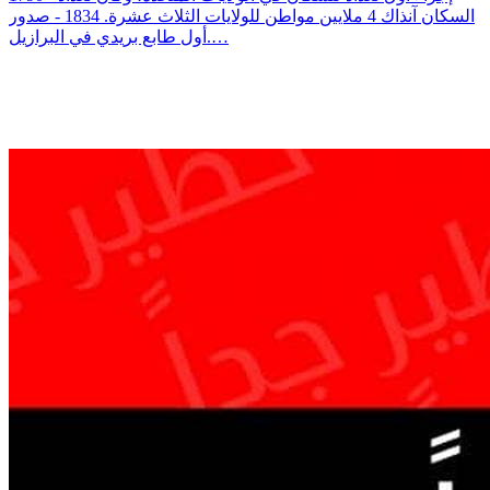
السكان آنذاك 4 ملايين مواطن للولايات الثلاث عشرة. 1834 - صدور
أول طابع بريدي في البرازيل.…