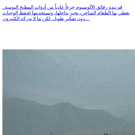
قد تبدو رقائق الألومنيوم جزءاً عادياً من أدوات المطبخ اليومية..
نغطي بها الطعام الساخن، نخبز بداخلها، ونستخدمها لحفظ الوجبات
دون تفكير طويل. لكن ما لا يدركه الكثيرون…