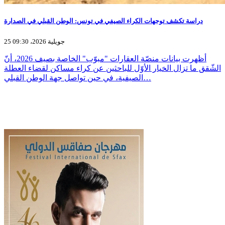
دراسة تكشف توجهات الكراء الصيفي في تونس: الوطن القبلي في الصدارة
25 جويلية 2026، 09:30
أظهرت بيانات منصّة العقارات "مبوّب" الخاصة بصيف 2026، أنّ
الشّقق ما تزال الخيار الأوّل للباحثين عن كراء مساكن لقضاء العطلة
الصيفية، في حين تواصل جهة الوطن القبلي…