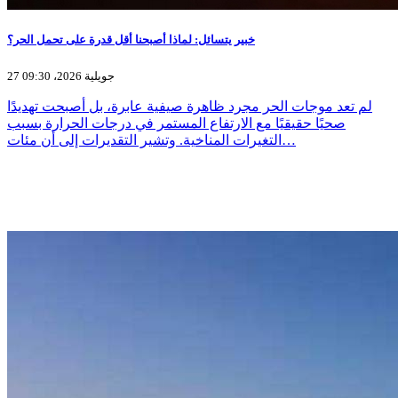
خبير يتسائل: لماذا أصبحنا أقل قدرة على تحمل الحر؟
27 جويلية 2026، 09:30
لم تعد موجات الحر مجرد ظاهرة صيفية عابرة، بل أصبحت تهديدًا
صحيًا حقيقيًا مع الارتفاع المستمر في درجات الحرارة بسبب
التغيرات المناخية. وتشير التقديرات إلى أن مئات…