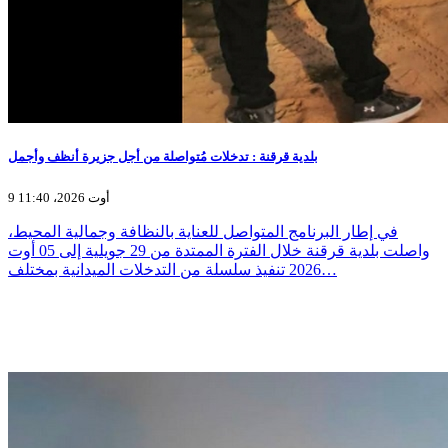
بلدية قرقنة : تدخلات مُتواصلة من أجل جزيرة أنظف وأجمل
9 أوت 2026، 11:40
في إطار البرنامج المتواصل للعناية بالنظافة وجمالية المحيط،
واصلت بلدية قرقنة خلال الفترة الممتدة من 29 جويلية إلى 05 أوت
2026 تنفيذ سلسلة من التدخلات الميدانية بمختلف…