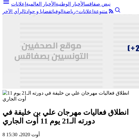
menu
نبض صفاقس
الأخبار الوطنية
الأخبار العالمية
إعلانات
متنوعة
اعلانات+
رياضة
الوفيات
قضايا و حوادث
الرأي الآخر
انطلاق فعاليات مهرجان علي بن خليفة في
دورته الـ21 يوم 11 أوت الجاري
8 أوت 2020، 15:30