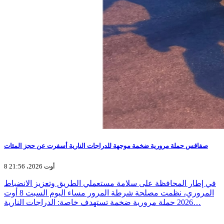
صفاقس حملة مرورية ضخمة موجهة للدراجات النارية أسفرت عن حجز المئات
8 أوت 2026، 21:56
في إطار المحافظة على سلامة مستعملي الطريق وتعزيز الانضباط
المروري، نظمت مصلحة شرطة المرور مساء اليوم السبت 8 أوت
2026 حملة مرورية ضخمة تستهدف خاصة: الدراجات النارية…