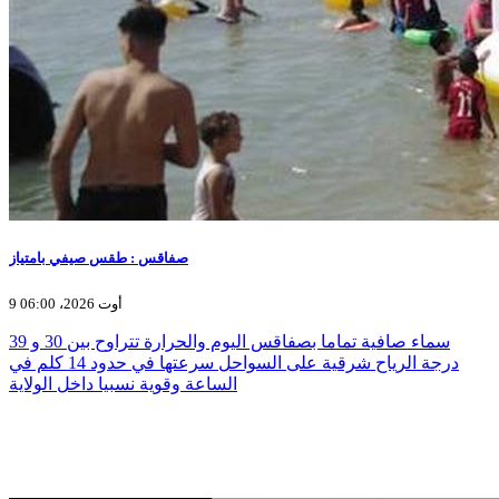
صفاقس : طقس صيفي بامتياز
9 أوت 2026، 06:00
سماء صافية تماما بصفاقس اليوم والحرارة تتراوح بين 30 و 39
درجة الرياح شرقية على السواحل سرعتها في حدود 14 كلم في
الساعة وقوية نسبيا داخل الولاية