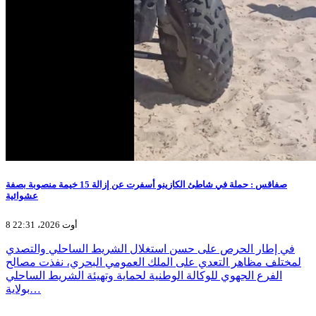
صفاقس : حملة في شاطئ الكازينو أسفرت عن إزالة 15 خيمة منصوبة بصفة
عشوائية
8 أوت 2026، 22:31
في إطار الحرص على حسن استغلال الشريط الساحلي والتصدي
لمختلف مظاهر التعدي على الملك العمومي البحري، نفذت مصالح
الفرع الجهوي للوكالة الوطنية لحماية وتهيئة الشريط الساحلي
بولاية…