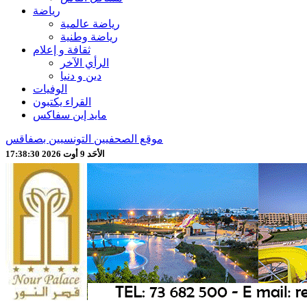
رياضة
رياضة عالمية
رياضة وطنية
ثقافة و إعلام
الرأي الآخر
دين و دنيا
الوفيات
القراء يكتبون
مايد إين سفاكس
موقع الصحفيين التونسيين بصفاقس
الأحَد 9 أوت 2026 17:38:32