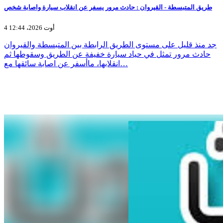
طريق المتبسطة - القيروان : حادث مرور يسفر عن انقلاب سيارة واصابة شخص
4 أوت 2026، 12:44
جد منذ قليل على مستوى الطريق الرابطة بين المتبسطة والقيروان
حادث مرور تمثل في حياد سيارة خفيفة عن الطريق وسقوطها ثم
انقلابها، ماأسفر عن اصابة سائقها مع…