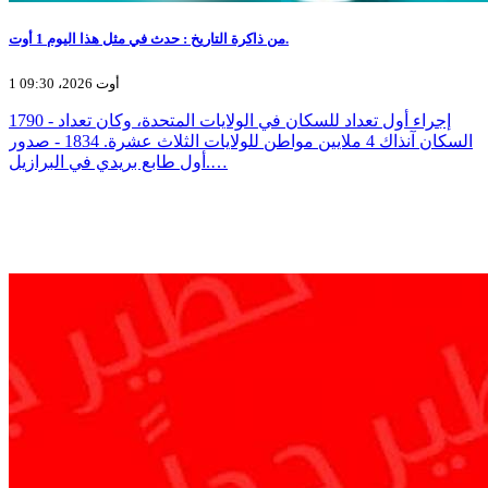
من ذاكرة التاريخ : حدث في مثل هذا اليوم 1 أوت.
1 أوت 2026، 09:30
1790 - إجراء أول تعداد للسكان في الولايات المتحدة، وكان تعداد
السكان آنذاك 4 ملايين مواطن للولايات الثلاث عشرة. 1834 - صدور
أول طابع بريدي في البرازيل.…