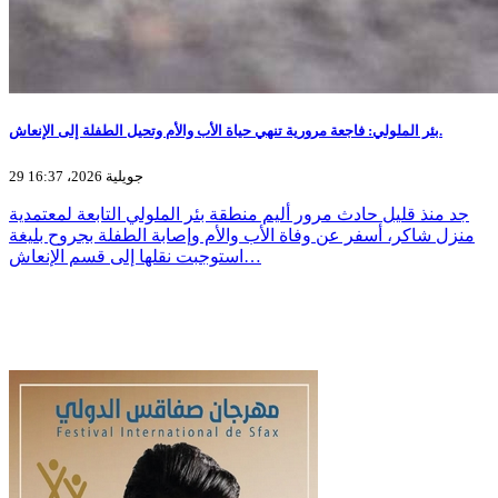
بئر الملولي: فاجعة مرورية تنهي حياة الأب والأم وتحيل الطفلة إلى الإنعاش.
29 جويلية 2026، 16:37
جد منذ قليل حادث مرور أليم منطقة بئر الملولي التابعة لمعتمدية
منزل شاكر، أسفر عن وفاة الأب والأم وإصابة الطفلة بجروح بليغة
استوجبت نقلها إلى قسم الإنعاش…