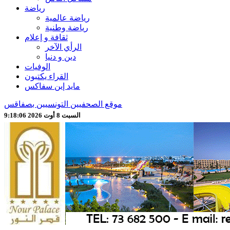
رياضة
رياضة عالمية
رياضة وطنية
ثقافة و إعلام
الرأي الآخر
دين و دنيا
الوفيات
القراء يكتبون
مايد إين سفاكس
موقع الصحفيين التونسيين بصفاقس
السبت 8 أوت 2026 9:18:08