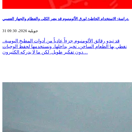
دراسة: الاستخدام الخاطئ لورق الألومنيوم قد يضر الكلى والعظام والجهاز العصبي.
31 جويلية 2026، 09:30
قد تبدو رقائق الألومنيوم جزءاً عادياً من أدوات المطبخ اليومية..
نغطي بها الطعام الساخن، نخبز بداخلها، ونستخدمها لحفظ الوجبات
دون تفكير طويل. لكن ما لا يدركه الكثيرون…