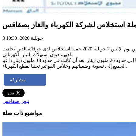
 حملة استخلاص لشركة الكهرباء والغاز بصفاقس
3 جويلية 2020، 10:30
أعلن اليوم الجمعة 03 جويلية 2020 علي ضياف مدير إقليم الشركة التونسية للكهرباء والغاز بصفاقس الشمالية أن الشركة ستنطلق بداية من يوم الإثنين 7 جويلية 2020 حملة استخلاص لدى حرفائه الذين تخلدت
لديهم ديون إستهلاك التيار الكهربائي.
وأكد علي ضياف أن ديون الإقليم تنقسم إلى 20 % عند الدولة (المؤسسات العمومية) و 80 % لدى الحرفاء حيث ارتفعت اثر جائحة الكورونا إلى حدود 26 مليون دينار بعد أن كانت في حدود 18 مليون دينار داعيا
الجميع إلى تسوية وضعياتهم وخلاص الفواتير تجنبا لقطع الكهرباء.
مشاركة
نبض صفاقس
مواضيع ذات صلة