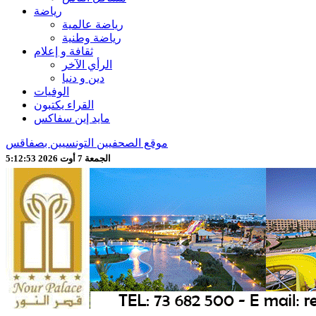
رياضة
رياضة عالمية
رياضة وطنية
ثقافة و إعلام
الرأي الآخر
دين و دنيا
الوفيات
القراء يكتبون
مايد إين سفاكس
موقع الصحفيين التونسيين بصفاقس
الجمعة 7 أوت 2026 5:12:55