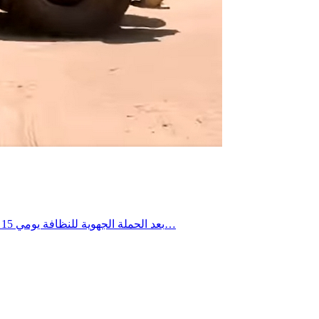
بعد الحملة الجهوية للنظافة يومي 15 و16 جويلية 2026، تواصلت التدخلات الميدانية يومي 18 و19 جويلية 2026 ببلدية العوابد الخزانات، حيث شملت العمادات الثلاث، وذلك في إطار…