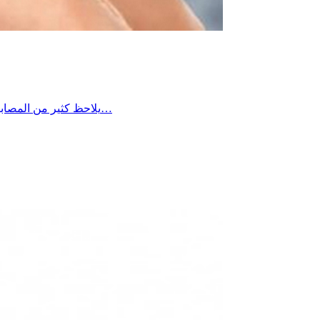
يلاحظ كثير من المصابين بالسكر أن مستوياته في الدم تكون أعلى في الصباح مقارنة ببقية أوقات اليوم، ويعود ذلك غالبًا إلى ما يُعرف بـ”ظاهرة الفجر”، حيث يؤدي…