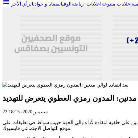
menu
مية
إعلانات متنوعة
اعلانات+
رياضة
الوفيات
قضايا و حوادث
الرأي الآخر
ي مدنين: المدون رمزي العطوي يتعرض للتهديد
22 سبتمبر 2020، 18:15
سبتمبر 2020، تهديدات من طرف أحد الموظفين بولاية مدنين على خلفية انتقاده لأداء والي الجهة حبيب شواط في تعليقات على
موقع التواصل الاجتماعي فايسبوك.