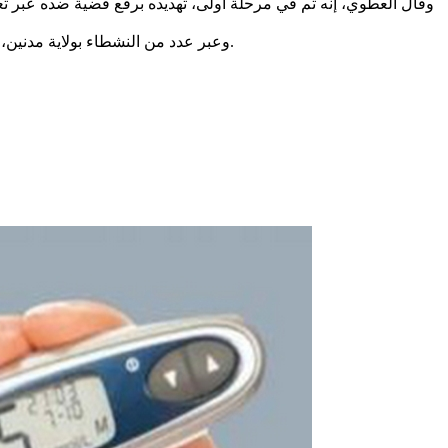
وقال العطوي، إنه تم في مرحلة أولى، تهديده برفع قضية ضده عبر تع
وعبر عدد من النشطاء بولاية مدنين، عن استنكارهم لما تعرض له المدون والناشط الذي يعمل في مجال الإعلام مع صحيفة خليجية، وطالبوا الوالي توضيح ما بدر من أحد موظفيه.