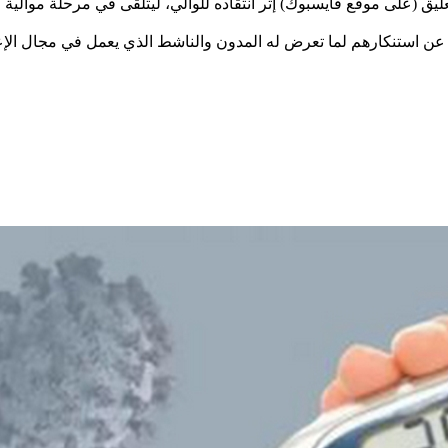
ليق (على موقع فايسبوك) إثر انتقاده للوالي، ليتلقى في مرحلة موال