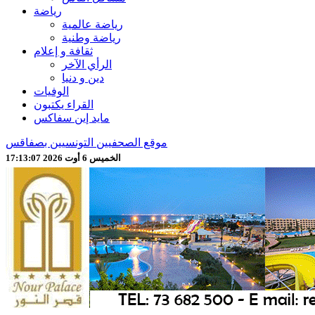
رياضة
رياضة عالمية
رياضة وطنية
ثقافة و إعلام
الرأي الآخر
دين و دنيا
الوفيات
القراء يكتبون
مايد إين سفاكس
موقع الصحفيين التونسيين بصفاقس
الخميس 6 أوت 2026 17:13:09