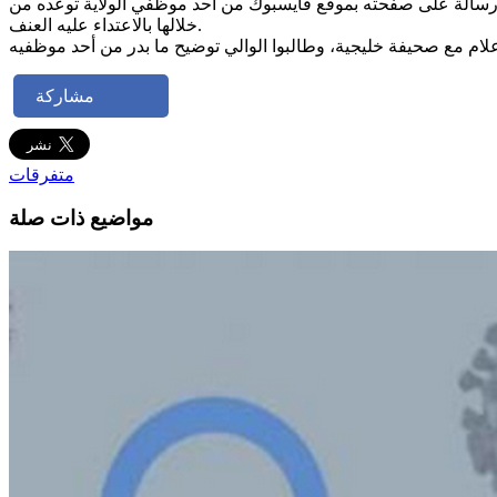
ية رسالة على صفحته بموقع فايسبوك من أحد موظفي الولاية توعده من
خلالها بالاعتداء عليه العنف.
مشاركة
متفرقات
مواضيع ذات صلة