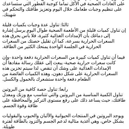
على ‫العادات الصحية في الأكل تماما كوجبة الفطور التي ستساعدك
على تنظيم ‫وجبات طعامك خلال اليوم وتعزيز طاقتك والتحكم في
شهيتك.
ثالثا: تناول عدة وجبات بكميات قليلة ‫
‫إن تناول كميات قليلة من الأطعمة الصحية طوال اليوم يرسل إشارة
إلى ‫دماغك بأن الإمدادات الغذائية كثيرة، فلا بأس بحرق هذه
السعرات الحرارية ‫بسرعة، كما أن تقليل حصتك من السعرات
الحرارية في الجلسة الواحدة يمنحك ‫الكثير من الطاقة.
‫‫فيما أن تناول كميات كبيرة من السعرات الحرارية دفعة واحدة -وإن
كانت ‫سعرات حرارية صحية- يبعث إلى عقلك رسالة مفادها أن
الإمدادات الغذائية على ‫وشك أن تنقص، لذا سيتم تخزين هذه
السعرات الحرارية على شكل دهون، وهذه ‫الكميات الفائضة من
الطعام دفعة واحدة ستشعرك بالخمول والكسل.
رابعا: تناول حصة كافية من البروتين
‫تناول الكمية المناسبة من البروتين والتي تتناسب مع وزنك ومعدل
‫طاقتك، حيث يساعد ذلك على رفع مستوى ‫التركيز والمحافظة على
ويوجد البروتين في المنتجات الحيوانية والألبان والحبوب ‫والبقوليات
بشكل خاص، وهي أغذية مثالية لدعم الجسم والتزود بالطاقة ‫لفترة
طويلة.