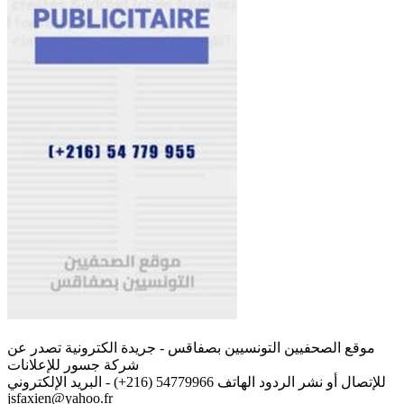
موقع الصحفيين التونسيين بصفاقس - جريدة الكترونية تصدر عن
شركة جسور للإعلانات
للإتصال أو نشر الردود الهاتف 54779966 (216+) - البريد الإلكتروني
jsfaxien@yahoo.fr