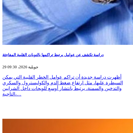
دراسة تكشف عن عوامل يرتبط تراكمها بالنوبات القلبية المفاجئة
29 جويلية 2026، 09:30
أظهرت دراسة جديدة أن تراكم عوامل الخطر القلبية التي يمكن
السيطرة عليها، مثل ارتفاع ضغط الدم والكوليسترول والسكري
والتدخين والسمنة، يرتبط بانتشار أوسع للويحات داخل الشرايين
التاجية،…