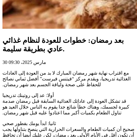
بعد رمضان: خطوات للعودة لنظام غذائي
عادي بطريقة سليمة.
30 مارس 2025، 09:30
مع اقتراب نهاية شهر رمضان المبارك لا بد ‫من العودة إلى العادات
الغذائية تدريجيا، ويقدم مركز “فيتنس فيرست” أفضل ثماني نصائح
للحفاظ على صحة ولياقة الجسم ‫بعد شهر رمضان.
‫قد تشكل العودة إلى عاداتك الغذائية السابقة قبل رمضان صدمة
كبيرة ‫لجسمك، وهناك خطأ شائع جدا يقوم به الناس خلال العيد هو
تناول الطعام ‫بكميات أكبر مما اعتادوا عليه قبل شهر رمضان.
ثانيا: ابدأ يومك بفطور صحي ‫
‫صحيح أن كميات الطعام والسعرات الحرارية التي ينصح بتناولها يجب
أن ‫تكون أقل في الأيام الأولى بعد رمضان، لكن عليك أيضا أن تحافظ