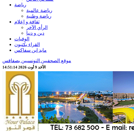
رياضة
رياضة عالمية
رياضة وطنية
ثقافة و إعلام
الرأي الآخر
دين و دنيا
الوفيات
القراء يكتبون
مايد إين سفاكس
موقع الصحفيين التونسيين بصفاقس
الأحَد 9 أوت 2026 14:51:17