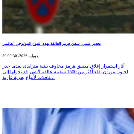
تحذير علمي: سفن هرمز العالقة تهدد التنوع البيولوجي العالمي
30 جويلية 2026، 09:30
أثار استمرار إغلاق مضيق هرمز مخاوف بيئية متزايدة، بعدما حذر
باحثون من أن بقاء أكثر من 1500 سفينة عالقة لأشهر قد يحولها إلى
ناقلات لأنواع بحرية غازية…