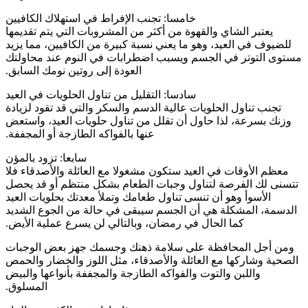
خامسا: تجنب الإفراط في استهلاك الكافيين
‫يعتبر الشاي والقهوة من أكثر من المشروبات التي يتم تقديمها
للضيوف في ‫العيد، وهو ما يعني نسبة كبيرة من الكافيين، مما يزيد
مستوى التوتر في ‫الجسم ويسبب اضطرابات في النوم عند محاولتك
العودة إلى روتين نومك السابق.
سادسا: التقليل من تناول الحلويات في العيد
‫تجنب تناول الحلويات عالية الدسم والسكر والتي قد تقود لزيادة
وزنك بسرعة، لذا حاول ‫أن تقلل من تناول حلويات العيد، واستعض
عنها بالفواكه الطازجة أو المجففة.
سابعا: تزود بالمؤن ‫
‫معظم الأوقات في العيد ستكون مشغولا مع العائلة والأصدقاء فلا
تتسنى ‫لك الفرصة لتناول وجبات الطعام بشكل منتظم أو قد يحصل
الأسوأ وهو أن ‫تنسى تناول طعامك وتملأ معدتك بحلويات العيد
الدسمة، المشكلة هي أن الجسم سيبقى في حالة من الجوع الشديد
كما الحال في رمضان، وبالتالي لن ‫يسرع عملية الأيض.
‫ومن أجل المحافظة على سلامة ذهنك وجسمك جهز بعض الوجبات
الصحية ‫وشاركها مع العائلة والأصدقاء، مثل اللوز والخضار والحمص
واللبن والتوت ‫والفواكه الطازجة والمجففة بأنواعها والبيض
المسلوق.