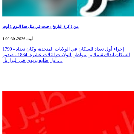
من ذاكرة التاريخ : حدث في مثل هذا اليوم 1 أوت.
1 أوت 2026، 09:30
1790 - إجراء أول تعداد للسكان في الولايات المتحدة، وكان تعداد
السكان آنذاك 4 ملايين مواطن للولايات الثلاث عشرة. 1834 - صدور
أول طابع بريدي في البرازيل.…