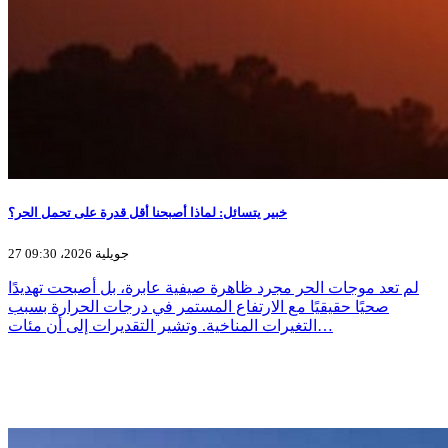
خبير يتسائل: لماذا أصبحنا أقل قدرة على تحمل الحر؟
27 جويلية 2026، 09:30
لم تعد موجات الحر مجرد ظاهرة صيفية عابرة، بل أصبحت تهديدًا
صحيًا حقيقيًا مع الارتفاع المستمر في درجات الحرارة بسبب
التغيرات المناخية. وتشير التقديرات إلى أن مئات…