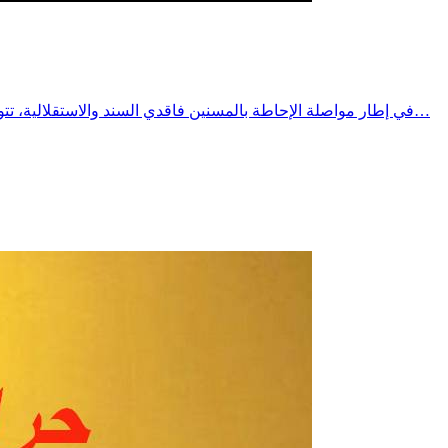
في إطار مواصلة الإحاطة بالمسنين فاقدي السند والاستقلالية، تتواصل الزيارات الدورية النصف شهرية التي يؤمنها الفريق المتنقل التابع لجمعية النجاة لرعاية المسنين بقرقنة، تحت إشراف المندوبية الجهوية…