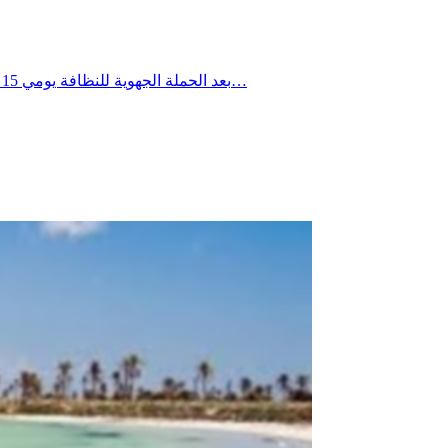
بعد الحملة الجهوية للنظافة يومي 15 و16 جويلية 2026، تواصلت التدخلات الميدانية يومي 18 و19 جويلية 2026 ببلدية العوابد الخزانات، حيث شملت العمادات الثلاث، وذلك في إطار…