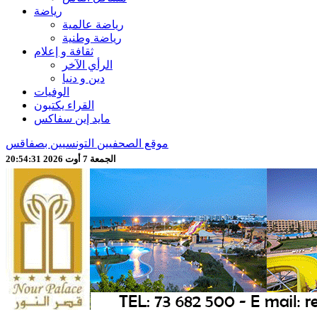
رياضة
رياضة عالمية
رياضة وطنية
ثقافة و إعلام
الرأي الآخر
دين و دنيا
الوفيات
القراء يكتبون
مايد إين سفاكس
موقع الصحفيين التونسيين بصفاقس
الجمعة 7 أوت 2026 20:54:33