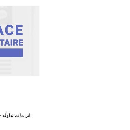
اثر ما تم تداوله حول ايقاف الدروس بالمعهد الثانوي مجيدة بوليلة بصفاقس عشية اليوم للقيام بعمليات التعقيم نشرت المندوبية بلاغا توضيحا للعملية هذا نصّه :