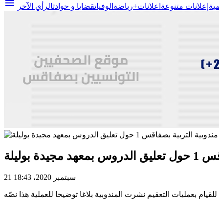
menu
مية
إعلانات متنوعة
اعلانات+
رياضة
الوفيات
قضايا و حوادث
الرأي الآخر
دة بوليلة
21 سبتمبر 2020، 18:43