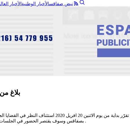
نبض صفاقس
الأخبار الوطنية
الأخبار العال
بلاغ من
افادنا السيد مراد التركي الناطق الرسمي باسم محاكم صفاقس انه 
بصفاقس وسوف يقتصر الحضور في الجلسات في المحاكم على المحامين والموقوفين والهيئة القضائية دون غيرهم .