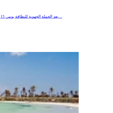
بعد الحملة الجهوية للنظافة يومي 15 و16 جويلية 2026، تواصلت التدخلات الميدانية يومي 18 و19 جويلية 2026 ببلدية العوابد الخزانات، حيث شملت العمادات الثلاث، وذلك في إطار…