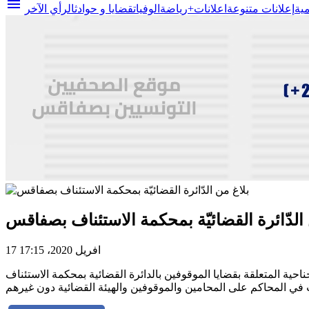
menu
مية
إعلانات متنوعة
اعلانات+
رياضة
الوفيات
قضايا و حوادث
الرأي الآخر
 الدّائرة القضائيّة بمحكمة الاستئناف بصفاقس
17 افريل 2020، 17:15
تقرّر بداية من يوم الاثنين 20 افريل 2020 استئناف النظر في القضايا الجناحية المتعلقة بقضايا الموقوفين بالدائرة القضائية بمحكمة الاستئناف