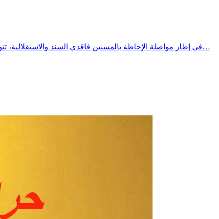
في إطار مواصلة الإحاطة بالمسنين فاقدي السند والاستقلالية، تتواصل الزيارات الدورية النصف شهرية التي يؤمنها الفريق المتنقل التابع لجمعية النجاة لرعاية المسنين بقرقنة، تحت إشراف المندوبية الجهوية…