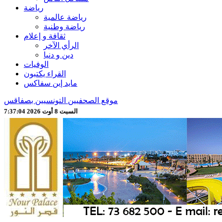
رياضة
رياضة عالمية
رياضة وطنية
ثقافة و إعلام
الرأي الآخر
دين و دنيا
الوفيات
القراء يكتبون
مايد إين سفاكس
موقع الصحفيين التونسيين بصفاقس
السبت 8 أوت 2026 7:37:06