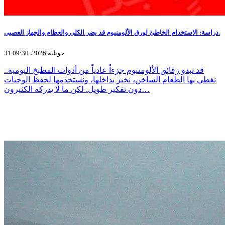
دراسة: الاستخدام الخاطئ لورق الألومنيوم قد يضر الكلى والعظام والجهاز العصبي.
31 جويلية 2026، 09:30
قد تبدو رقائق الألومنيوم جزءاً عادياً من أدوات المطبخ اليومية..
نغطي بها الطعام الساخن، نخبز بداخلها، ونستخدمها لحفظ الوجبات
دون تفكير طويل. لكن ما لا يدركه الكثيرون…