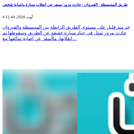
طريق المتبسطة - القيروان : حادث مرور يسفر عن انقلاب سيارة واصابة شخص
4 أوت 2026، 12:44
جد منذ قليل على مستوى الطريق الرابطة بين المتبسطة والقيروان
حادث مرور تمثل في حياد سيارة خفيفة عن الطريق وسقوطها ثم
انقلابها، ماأسفر عن اصابة سائقها مع…