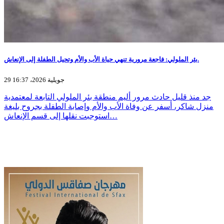
بئر الملولي: فاجعة مرورية تنهي حياة الأب والأم وتحيل الطفلة إلى الإنعاش.
29 جويلية 2026، 16:37
جد منذ قليل حادث مرور أليم منطقة بئر الملولي التابعة لمعتمدية
منزل شاكر، أسفر عن وفاة الأب والأم وإصابة الطفلة بجروح بليغة
استوجبت نقلها إلى قسم الإنعاش…