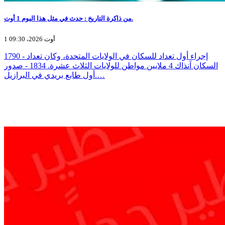
من ذاكرة التاريخ : حدث في مثل هذا اليوم 1 أوت.
1 أوت 2026، 09:30
1790 - إجراء أول تعداد للسكان في الولايات المتحدة، وكان تعداد
السكان آنذاك 4 ملايين مواطن للولايات الثلاث عشرة. 1834 - صدور
أول طابع بريدي في البرازيل.…