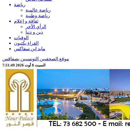
رياضة
رياضة عالمية
رياضة وطنية
ثقافة و إعلام
الرأي الآخر
دين و دنيا
الوفيات
القراء يكتبون
مايد إين سفاكس
موقع الصحفيين التونسيين بصفاقس
السبت 8 أوت 2026 7:51:51