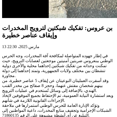
بن عروس: تفكيك شبكتين لترويج المخدرات
وإيقاف عناصر خطيرة
13 مارس 2025، 22:30
في إطار جهوده المتواصلة لمكافحة آفة المخدرات، وجه الحرس
الوطني ببنعروس ضربتين أمنيتين موجعتين لعصابات الترويج، حيث
تمكنت وحداته من تفكيك شبكتين إحداهما محلية والأخرى دولية
تنشطان بين مختلف ولايات الجمهورية، وتمتد إحداهما إلى دولة
مجاورة.
وقد أسفرت العمليتان النوعيتان عن إيقاف 5 عناصر خطيرة، من
بينهم شخصان مفتش عنهما، وحجز 8 صفائح من مخدر القنب
الهندي، بالإضافة إلى وسائل تُستخدم في عمليات الترويج.
وبعد استشارة النيابة العمومية، تم الإحتفاظ بجميع الموقوفين لاتخاذ
الإجراءات القانونية اللازمة في شأنهم.
وتؤكد الإدارة العامة للحرس الوطني استمرارها في ملاحقة
الشبكات الإجرامية وتجفيف منابع المخدرات، داعية المواطنين إلى
التبليغ عن أي أنشطة مشبوهة على الرقم 71860135.