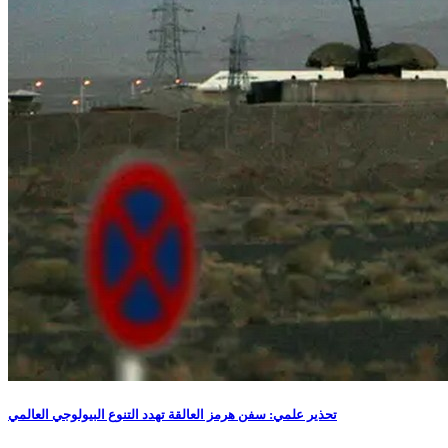
تحذير علمي: سفن هرمز العالقة تهدد التنوع البيولوجي العالمي