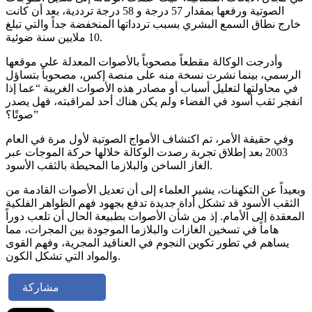
الصوتية ورفعها بمقدار 57 درجة و 58 درجة ترددية، بعد أن كانت
خارج نطاق السمع البشري بسبب تردداتها المنخفضة جداً والتي تبلغ
10 ملايين سنة ضوئية.
وأدرجت الوكالة مقطعاً مصحوباً بالأصوات المعدلة على موقعها
الرسمي، بينما نشرت نسخة منه على منصة إكس، مصحوباً بتساؤل
في محاولتها لتعليل أسباب أو مصادر هذه الأصوات الغريبة “عما إذا
انفجر ثقب أسود في الفضاء ولم يكن هناك أحد لمراقبته، فهل يصدر
صوتًا؟”
وفي حقيقة الأمر، تم اكتشاف الأمواج الصوتية لأول مرة في العام
2003 بعد إطلاق تجربة رصدت الوكالة خلالها حركة الموجات عبر
الغاز الساخن والبلازما المحيطة بالثقب الأسود.
وبعيداً عن التكهنات، يشير العلماء إلى أن تعديل الأصوات القادمة من
الثقب الأسود قد تشكل أداة جديدة تدفع بجهود فهم الظواهر الفلكية
المعقدة إلى الأمام. إذ من شأن الأصوات بطبيعة الحال أن تلعب دوراً
هاماً في تسخين الغازات والبلازما الموجودة بين المجرات، مما
يساهم في تطور تكوين النجوم في العناقيد المجرية، وفهم القوى
والمواد التي تشكل الكون.
مشاركة