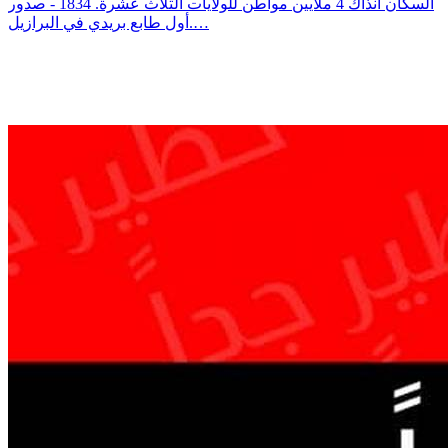
السكان آنذاك 4 ملايين مواطن للولايات الثلاث عشرة. 1834 - صدور
أول طابع بريدي في البرازيل.…