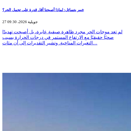
خبير يتسائل: لماذا أصبحنا أقل قدرة على تحمل الحر؟
27 جويلية 2026، 09:30
لم تعد موجات الحر مجرد ظاهرة صيفية عابرة، بل أصبحت تهديدًا
صحيًا حقيقيًا مع الارتفاع المستمر في درجات الحرارة بسبب
التغيرات المناخية. وتشير التقديرات إلى أن مئات…