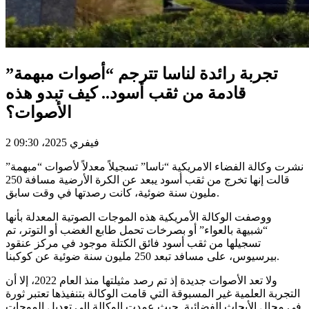
تجربة رائدة لناسا تترجم “أصوات مبهمة”
قادمة من ثقب أسود.. كيف تبدو هذه
الأصوات؟
2 فيفري 2025، 09:30
نشرت وكالة الفضاء الامريكية “ناسا” تسجيلاً معدلاً لأصوات “مبهمة”
قالت إنها تخرج من ثقب أسود يبعد عن الكرة الأرضية مسافة 250
مليون سنة ضوئية، كانت رصدتها في وقت سابق.
ووصفت الوكالة الأمريكية هذه الموجات الصوتية المعدلة بأنها
“شبيهة بالعواء” أو بصرخات تحمل طابع الغضب أو التوتر، تم
تسجيلها من ثقب أسود فائق الكتلة موجود في مركز عنقود
بيرسيوس، على مسافد تبعد 250 مليون سنة ضوئية عن كوكبنا.
ولا تعد الأصوات جديدة إذ تم رصد مثيلتها منذ العام 2022، إلا أن
التجربة العلمية غير المسبوقة التي قامت الوكالة بتنفيذها تعتبر ثورة
في مجال الأبحاث الفضائية. حيث عمدت الوكالة إلى تعديل الموجات