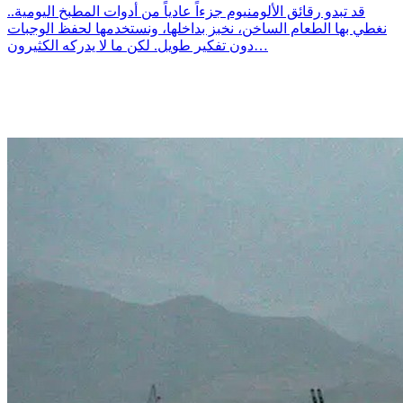
قد تبدو رقائق الألومنيوم جزءاً عادياً من أدوات المطبخ اليومية..
نغطي بها الطعام الساخن، نخبز بداخلها، ونستخدمها لحفظ الوجبات
دون تفكير طويل. لكن ما لا يدركه الكثيرون…