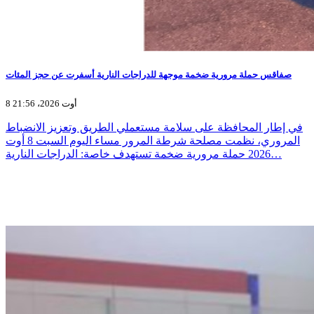
صفاقس حملة مرورية ضخمة موجهة للدراجات النارية أسفرت عن حجز المئات
8 أوت 2026، 21:56
في إطار المحافظة على سلامة مستعملي الطريق وتعزيز الانضباط
المروري، نظمت مصلحة شرطة المرور مساء اليوم السبت 8 أوت
2026 حملة مرورية ضخمة تستهدف خاصة: الدراجات النارية…