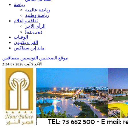
رياضة
رياضة عالمية
رياضة وطنية
ثقافة و إعلام
الرأي الآخر
دين و دنيا
الوفيات
القراء يكتبون
مايد إين سفاكس
موقع الصحفيين التونسيين بصفاقس
الأحَد 9 أوت 2026 2:34:09