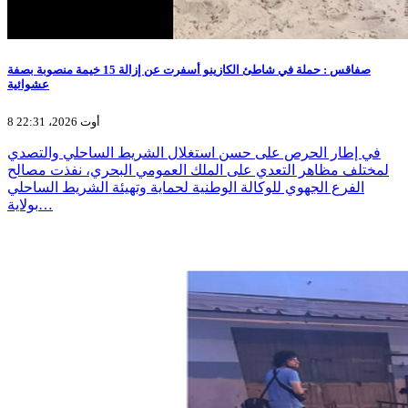
صفاقس : حملة في شاطئ الكازينو أسفرت عن إزالة 15 خيمة منصوبة بصفة
عشوائية
8 أوت 2026، 22:31
في إطار الحرص على حسن استغلال الشريط الساحلي والتصدي
لمختلف مظاهر التعدي على الملك العمومي البحري، نفذت مصالح
الفرع الجهوي للوكالة الوطنية لحماية وتهيئة الشريط الساحلي
بولاية…