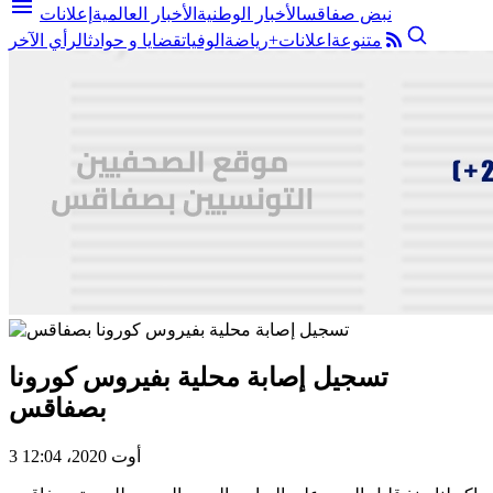
menu
نبض صفاقس
الأخبار الوطنية
الأخبار العالمية
إعلانات
متنوعة
اعلانات+
رياضة
الوفيات
قضايا و حوادث
الرأي الآخر
تسجيل إصابة محلية بفيروس كورونا
بصفاقس
3 أوت 2020، 12:04