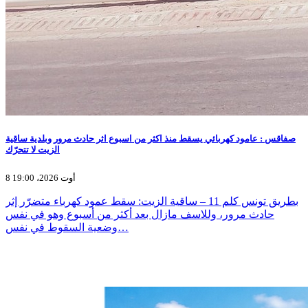
صفاقس : عامود كهربائي يسقط منذ اكثر من اسبوع اثر حادث مرور وبلدية ساقية
الزيت لا تتحرّك
8 أوت 2026، 19:00
بطريق تونس كلم 11 – ساقية الزيت: سقط عمود كهرباء متضرّر إثر
حادث مرور، وللاسف مازال بعد أكثر من أسبوع وهو في نفس
وضعية السقوط في نفس…