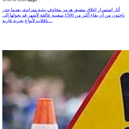
أثار استمرار إغلاق مضيق هرمز مخاوف بيئية متزايدة، بعدما حذر
باحثون من أن بقاء أكثر من 1500 سفينة عالقة لأشهر قد يحولها إلى
ناقلات لأنواع بحرية غازية…