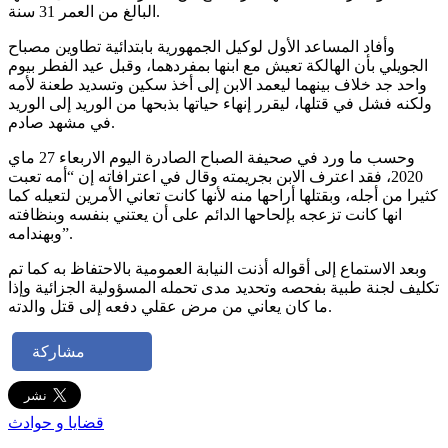
البالغ من العمر 31 سنة.
وأفاد المساعد الأول لوكيل الجمهورية بابتدائية تطاوين مصباح
الجويلي بأن الهالكة تعيش مع ابنها بمفردهما، وقبل عيد الفطر بيوم
واحد جد خلاف بينهما ليعمد الابن إلى أخذ سكين وتسديد طعنة لأمه
ولكنه فشل في قتلها، ليقرر إنهاء حياتها بذبحها من الوريد إلى الوريد
في مشهد صادم.
وحسب ما ورد في صحيفة الصباح الصادرة اليوم الاربعاء 27 ماي
2020، فقد اعترف الابن بجريمته وقال في اعترافاته إن “أمه تعبت
كثيرا من أجله، وبقتلها أراحها منه لأنها كانت تعاني الأمرين لتعيله كما
انها كانت تزعجه بإلحاحها الدائم على أن يعتني بنفسه وبنظافته
وبهندامه”.
وبعد الاستماع إلى أقواله أذنت النيابة العمومية بالاحتفاظ به كما تم
تكليف لجنة طبية بفحصه وتحديد مدى تحمله المسؤولية الجزائية وإذا
ما كان يعاني من مرض عقلي دفعه إلى قتل والدته.
مشاركة
قضايا و حوادث