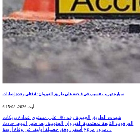
سيارة تهريب تتسبب في فاجعة على طريق القيروان: 4 قتلى وعدة إصابات
6 أوت 2026، 15:08
شهدت الطريق الجهوية رقم 86، على مستوى عمادة بريكات
العرقوب التابعة لمعتمدية القيروان الجنوبية، بعد ظهر اليوم، حادث
مرور مروّع أسفر، وفق حصيلة أولية، عن وفاة أربعة…