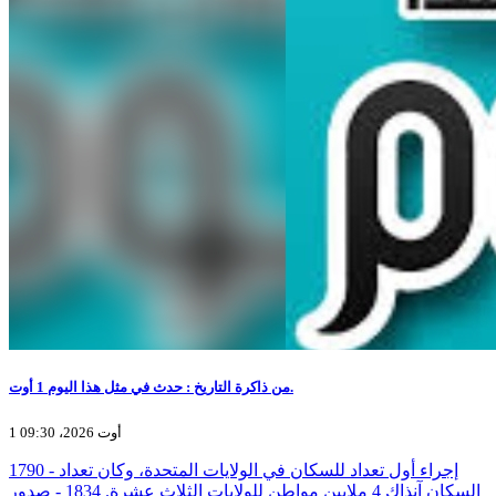
من ذاكرة التاريخ : حدث في مثل هذا اليوم 1 أوت.
1 أوت 2026، 09:30
1790 - إجراء أول تعداد للسكان في الولايات المتحدة، وكان تعداد
السكان آنذاك 4 ملايين مواطن للولايات الثلاث عشرة. 1834 - صدور