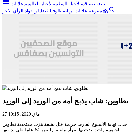
menu
نبض صفاقس
الأخبار الوطنية
الأخبار العالمية
إعلانات
متنوعة
اعلانات+
رياضة
الوفيات
قضايا و حوادث
الرأي الآخر
تطاوين: شاب يذبح أمه من الوريد إلى الوريد
27 ماي 2020، 10:15
جدت نهاية الأسبوع الفارط جريمة قتل بشعة هزت معتمدية تطاوين
الجنوبية راحت ضحيتها امرأة تبلغ من العمر 64 عاما على يد ابنها