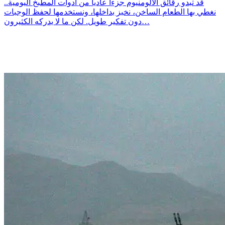
قد تبدو رقائق الألومنيوم جزءاً عادياً من أدوات المطبخ اليومية..
نغطي بها الطعام الساخن، نخبز بداخلها، ونستخدمها لحفظ الوجبات
دون تفكير طويل. لكن ما لا يدركه الكثيرون…