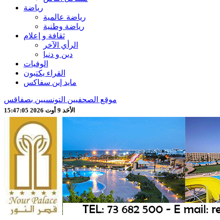
رياضة
رياضة عالمية
رياضة وطنية
ثقافة و إعلام
الرأي الآخر
دين و دنيا
الوفيات
القراء يكتبون
مايد إين سفاكس
موقع الصحفيين التونسيين بصفاقس
الأحَد 9 أوت 2026 15:47:07