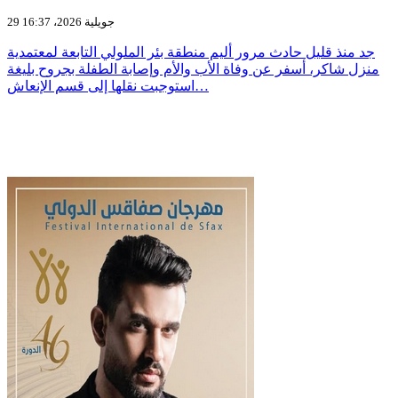
29 جويلية 2026، 16:37
جد منذ قليل حادث مرور أليم منطقة بئر الملولي التابعة لمعتمدية
منزل شاكر، أسفر عن وفاة الأب والأم وإصابة الطفلة بجروح بليغة
استوجبت نقلها إلى قسم الإنعاش…