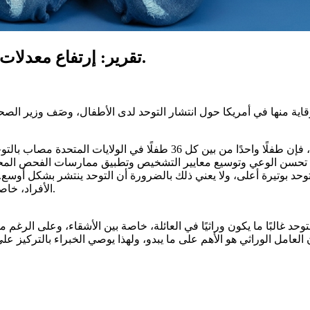
تقرير: إرتفاع معدلات الإصابة بطيف التوحد حول العالم ينذر بالخطر.
قاية منها في أمريكا حول انتشار التوحد لدى الأطفال، وصَف وزير الصح
لى تحسن الوعي وتوسيع معايير التشخيص وتطبيق ممارسات الفحص المحسن
توحد بوتيرة أعلى، ولا يعني ذلك بالضرورة أن التوحد ينتشر بشكل أوس
الأفراد، خاصة أولئك الذين يعانون من أعراض أكثر اعتدالاً، بإصابتهم بمرض بالتوحد.
وحد غالبًا ما يكون وراثيًا في العائلة، خاصة بين الأشقاء، وعلى الرغم 