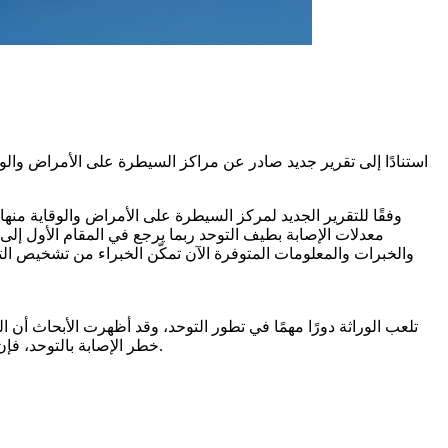
استنادًا إلى تقرير جديد صادر عن مراكز السيطرة على الأمراض والو
معدلات الإصابة بطيف التوحد ربما يرجع في المقام الأول إ
والخبرات والمعلومات المتوفرة الآن تمكّن الخبراء من تشخيص ال
تلعب الوراثة دورًا مهمًا في تطور التوحد، وقد أظهرت الأبحاث أن الت
خطر الإصابة بالتوحد، فإن العامل الوراثي هو الأهم على ما يبدو، ولهذا يوصي الخبراء بالتركيز على الاكتشاف المبكر والدعم بدلاً من التكهنات حول المحفزات الخارجية.