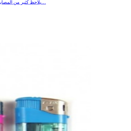
يلاحظ كثير من المصابين بالسكر أن مستوياته في الدم تكون أعلى في الصباح مقارنة ببقية أوقات اليوم، ويعود ذلك غالبًا إلى ما يُعرف بـ”ظاهرة الفجر”، حيث يؤدي…