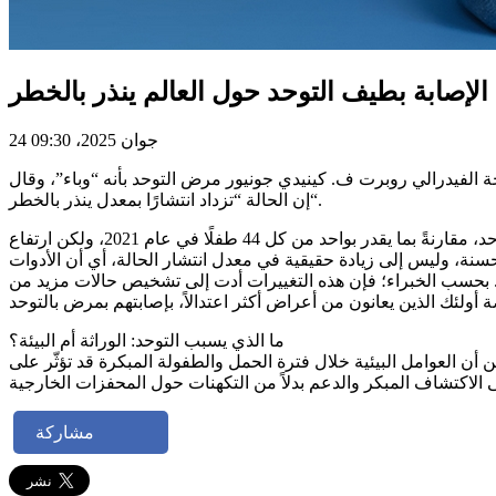
24 جوان 2025، 09:30
ة الفيدرالي روبرت ف. كينيدي جونيور مرض التوحد بأنه “وباء”، وقال
إن الحالة “تزداد انتشارًا بمعدل ينذر بالخطر“.
وفقًا للتقرير الجديد لمركز السيطرة على الأمراض والوقاية منها، فإن طفلًا واحدًا من بين كل 36 طفلًا في الولايات المتحدة مصاب بالتوحد، مقارنةً بما يقدر بواحد من كل 44 طفلًا في عام 2021، ولكن ارتفاع
ة، وليس إلى زيادة حقيقية في معدل انتشار الحالة، أي أن الأدوات
ع. بحسب الخبراء؛ فإن هذه التغييرات أدت إلى تشخيص حالات مزيد من
ما الذي يسبب التوحد: الوراثة أم البيئة؟
من أن العوامل البيئية خلال فترة الحمل والطفولة المبكرة قد تؤثّر على
مشاركة