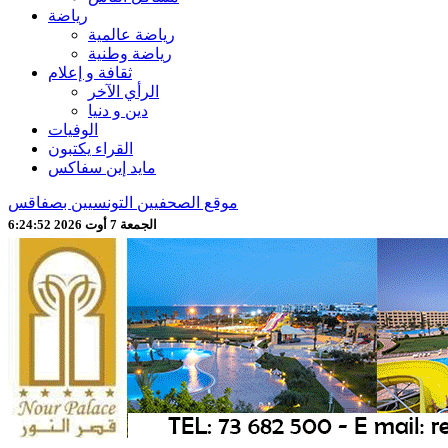
رياضة
رياضة عالمية
رياضة وطنية
ثقافة و إعلام
الرأي الآخر
دين و دنيا
الوفيات
القراء يكتبون
مايد إين سفاكس
موقع الصحفيين التونسيين بصفاقس
الجمعة 7 أوت 2026 6:24:53