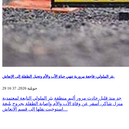
بئر الملولي: فاجعة مرورية تنهي حياة الأب والأم وتحيل الطفلة إلى الإنعاش.
29 جويلية 2026، 16:37
جد منذ قليل حادث مرور أليم منطقة بئر الملولي التابعة لمعتمدية
منزل شاكر، أسفر عن وفاة الأب والأم وإصابة الطفلة بجروح بليغة
استوجبت نقلها إلى قسم الإنعاش…