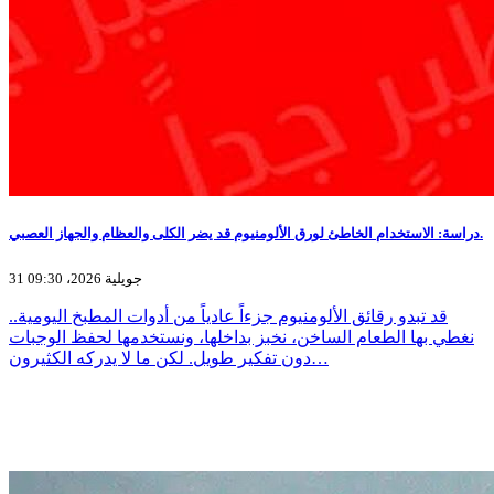
دراسة: الاستخدام الخاطئ لورق الألومنيوم قد يضر الكلى والعظام والجهاز العصبي.
31 جويلية 2026، 09:30
قد تبدو رقائق الألومنيوم جزءاً عادياً من أدوات المطبخ اليومية..
نغطي بها الطعام الساخن، نخبز بداخلها، ونستخدمها لحفظ الوجبات
دون تفكير طويل. لكن ما لا يدركه الكثيرون…