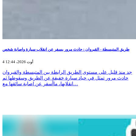
طريق المتبسطة - القيروان : حادث مرور يسفر عن انقلاب سيارة واصابة شخص
4 أوت 2026، 12:44
جد منذ قليل على مستوى الطريق الرابطة بين المتبسطة والقيروان
حادث مرور تمثل في حياد سيارة خفيفة عن الطريق وسقوطها ثم
انقلابها، ماأسفر عن اصابة سائقها مع…