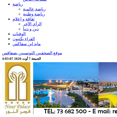
رياضة
رياضة عالمية
رياضة وطنية
ثقافة و إعلام
الرأي الآخر
دين و دنيا
الوفيات
القراء يكتبون
مايد إين سفاكس
موقع الصحفيين التونسيين بصفاقس
الجمعة 7 أوت 2026 4:03:09