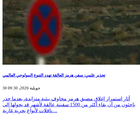
تحذير علمي: سفن هرمز العالقة تهدد التنوع البيولوجي العالمي
30 جويلية 2026، 09:30
أثار استمرار إغلاق مضيق هرمز مخاوف بيئية متزايدة، بعدما حذر
باحثون من أن بقاء أكثر من 1500 سفينة عالقة لأشهر قد يحولها إلى
ناقلات لأنواع بحرية غازية…