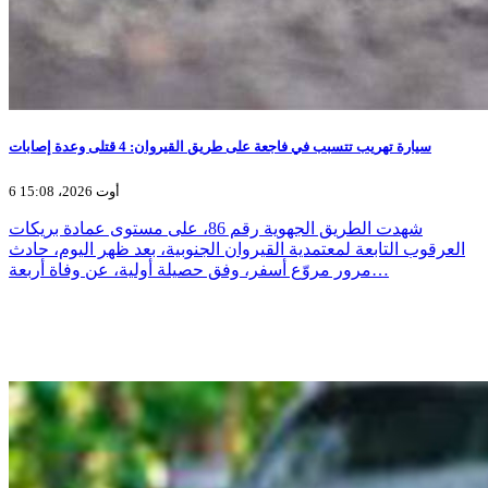
سيارة تهريب تتسبب في فاجعة على طريق القيروان: 4 قتلى وعدة إصابات
6 أوت 2026، 15:08
شهدت الطريق الجهوية رقم 86، على مستوى عمادة بريكات
العرقوب التابعة لمعتمدية القيروان الجنوبية، بعد ظهر اليوم، حادث
مرور مروّع أسفر، وفق حصيلة أولية، عن وفاة أربعة…