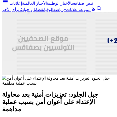
menu
نبض صفاقس
الأخبار الوطنية
الأخبار العالمية
إعلانات
متنوعة
اعلانات+
رياضة
الوفيات
قضايا و حوادث
الرأي الآخر
جبل الجلود: تعزيزات أمنية بعد محاولة
الإعتداء على أعوان أمن بسبب عملية
مداهمة