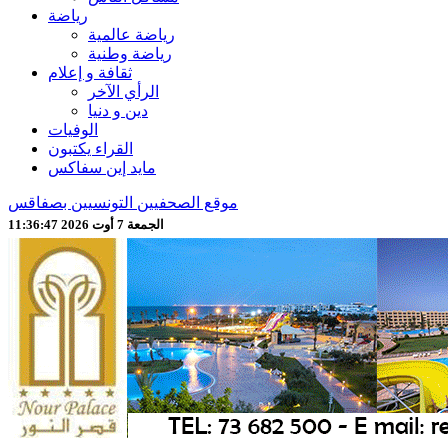
رياضة
رياضة عالمية
رياضة وطنية
ثقافة و إعلام
الرأي الآخر
دين و دنيا
الوفيات
القراء يكتبون
مايد إين سفاكس
موقع الصحفيين التونسيين بصفاقس
الجمعة 7 أوت 2026 11:36:49