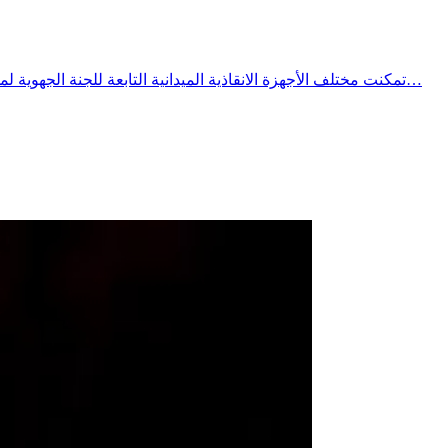
تمكنت مختلف الأجهزة الانقاذية الميدانية التابعة للجنة الجهوية لمجابهة الكوارث الطبيعية وتنظيم النجدة ببنزرت ونظيراتها المحلية وبقية الشركاء من مصالح الدولة والنسيج المدني المتطوع ،مع تمام الساعة…