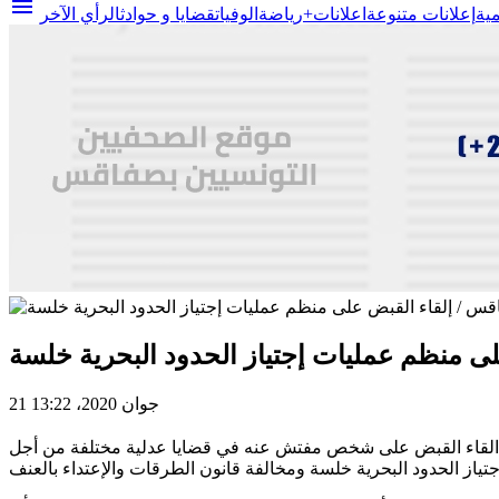
menu
مية
إعلانات متنوعة
اعلانات+
رياضة
الوفيات
قضايا و حوادث
الرأي الآخر
لى منظم عمليات إجتياز الحدود البحرية خلسة
21 جوان 2020، 13:22
 جبنيانة من القاء القبض على شخص مفتش عنه في قضايا عدلية مختلفة من أجل