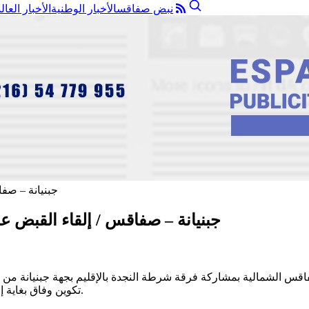
نبض صفاقس
الأخبار الوطنية
الأخبار العال
جبنيانة – صفاقس / إلقاء القبض ع
قة الأمن الوطني بصفاقس الشمالية بمشاركة فرقة شرطة النجدة بالإقليم بجهة
تكوين وفاق بغاية إجتياز الحدود البحرية خلسة ومخالفة قانون الطرقات والإعتداء بالعنف.