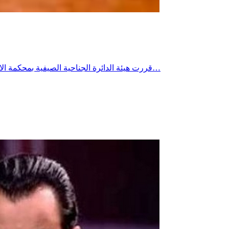
قررت هيئة الدائرة الجناحية الصيفية بمحكمة الاستئناف بتونس ظهر اليوم الثلاثاء قبول اعتراض وزير الفلاحة الأسبق والقيادي في حركة النهضة محمد بن سالم بخصوص قضية ديوانية حوكم…