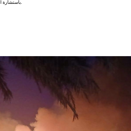
باستشارة النيابة العمومية، أذنت بالاحتفاظ به واتخاذ الإجراءات القانونية في شأنه.