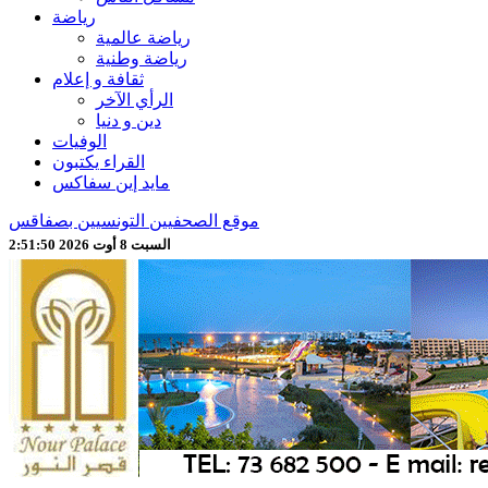
رياضة
رياضة عالمية
رياضة وطنية
ثقافة و إعلام
الرأي الآخر
دين و دنيا
الوفيات
القراء يكتبون
مايد إين سفاكس
موقع الصحفيين التونسيين بصفاقس
السبت 8 أوت 2026 2:51:52