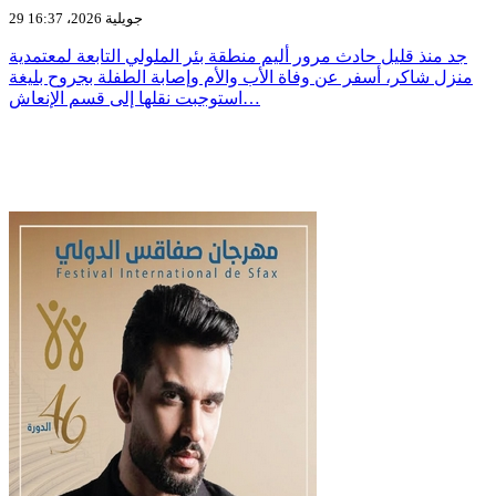
29 جويلية 2026، 16:37
جد منذ قليل حادث مرور أليم منطقة بئر الملولي التابعة لمعتمدية
منزل شاكر، أسفر عن وفاة الأب والأم وإصابة الطفلة بجروح بليغة
استوجبت نقلها إلى قسم الإنعاش…