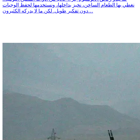
نغطي بها الطعام الساخن، نخبز بداخلها، ونستخدمها لحفظ الوجبات
دون تفكير طويل. لكن ما لا يدركه الكثيرون…