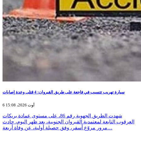
سيارة تهريب تتسبب في فاجعة على طريق القيروان: 4 قتلى وعدة إصابات
6 أوت 2026، 15:08
شهدت الطريق الجهوية رقم 86، على مستوى عمادة بريكات
العرقوب التابعة لمعتمدية القيروان الجنوبية، بعد ظهر اليوم، حادث
مرور مروّع أسفر، وفق حصيلة أولية، عن وفاة أربعة…