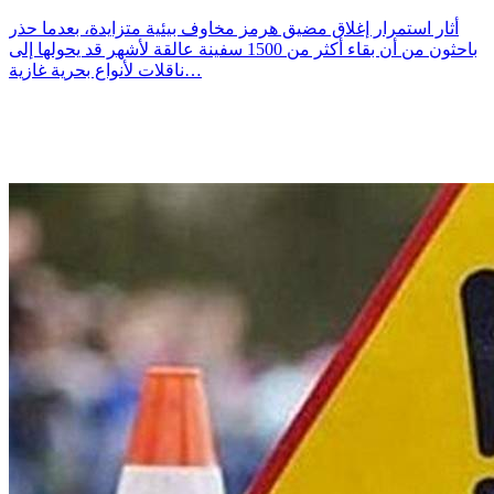
أثار استمرار إغلاق مضيق هرمز مخاوف بيئية متزايدة، بعدما حذر
باحثون من أن بقاء أكثر من 1500 سفينة عالقة لأشهر قد يحولها إلى
ناقلات لأنواع بحرية غازية…