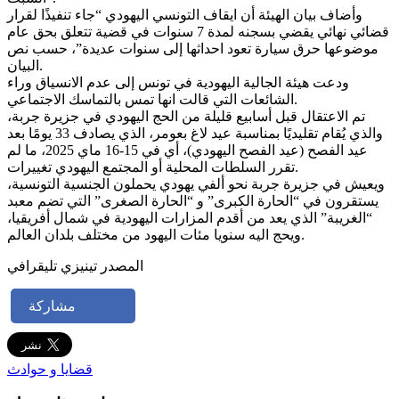
وأضاف بيان الهيئة أن ايقاف التونسي اليهودي “جاء تنفيذًا لقرار
قضائي نهائي يقضي بسجنه لمدة 7 سنوات في قضية تتعلق بحق عام
موضوعها حرق سيارة تعود احداثها إلى سنوات عديدة”، حسب نص
البيان.
ودعت هيئة الجالية اليهودية في تونس إلى عدم الانسياق وراء
الشائعات التي قالت انها تمس بالتماسك الاجتماعي.
تم الاعتقال قبل أسابيع قليلة من الحج اليهودي في جزيرة جربة،
والذي يُقام تقليديًا بمناسبة عيد لاغ بعومر، الذي يصادف 33 يومًا بعد
عيد الفصح (عيد الفصح اليهودي)، أي في 15-16 ماي 2025، ما لم
تقرر السلطات المحلية أو المجتمع اليهودي تغييرات.
ويعيش في جزيرة جربة نحو ألفي يهودي يحملون الجنسية التونسية،
يستقرون في “الحارة الكبرى” و “الحارة الصغرى” التي تضم معبد
“الغريبة” الذي يعد من أقدم المزارات اليهودية في شمال أفريقيا،
ويحج اليه سنويا مئات اليهود من مختلف بلدان العالم.
المصدر تينيزي تليقرافي
مشاركة
قضايا و حوادث