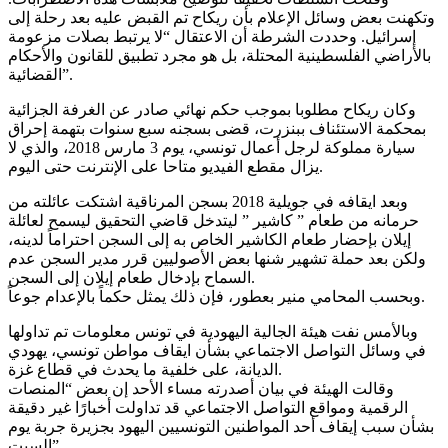
وتكهنت بعض وسائل الإعلام بأن ريكاح تم القبض عليه بعد رحلة إلى
إسرائيل. وحددت الشرطة أن الاعتقال “لا يرتبط بصلات مزعومة
بالأراضي الفلسطينية المحتلة، بل هو مجرد تطبيق للقانون والأحكام
القضائية”.
وكان ريكاح مطلوبا بموجب حكم نهائي صادر عن الغرفة الجزائية
بمحكمة الاستئناف ببنزرت، قضى بسجنه سبع سنوات بتهمة إحراق
سيارة مملوكة لرجل أعمال تونسي، يوم 3 مارس 2018، والذي لا
يزال مقطع الفيديو متاحا على الإنترنت حتى اليوم.
وبعد ايقافه في جويلية 2018 بسجن المرناقية اشتكت عائلته من
حرمانه من طعام ” كاشير ” ليتدخل قاضي التحقيق ليسمح لعائلة
إيلان بإحضار طعام الكاشير الخاص به إلى السجن احتراماً لدينه،
ولكن بعد حملة تشهير شنها بعض الأصوليين قرر مدير السجن عدم
السماح بإدخال طعام إيلان إلى السجن.
وبحسب المحامي منير بعطور، فإن ذلك يمثل حكماً بالإعدام جوعاً.
وبالأمس نفت هيئة الجالية اليهودية في تونس معلومات تم تداولها
في وسائل التواصل الاجتماعي بشأن ايقاف مواطن تونسي، يهودي
الديانة، على خلفية ما يحدث في قطاع غزة.
وقالت الهيئة في بيان أصدرته مساء الأحد إن بعض “المنصات
الرقمية ومواقع التواصل الاجتماعي قد تداولت أخبارًا غير دقيقة
بشأن سبب إيقاف أحد المواطنين التونسيين اليهود بجزيرة جربة يوم
السبت”.