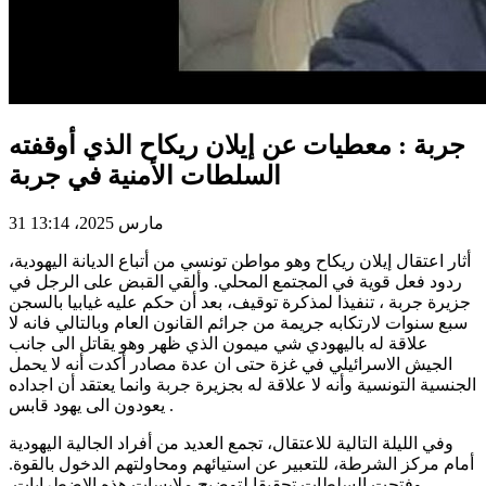
جربة : معطيات عن إيلان ريكاح الذي أوقفته
السلطات الأمنية في جربة
31 مارس 2025، 13:14
أثار اعتقال إيلان ريكاح وهو مواطن تونسي من أتباع الديانة اليهودية،
ردود فعل قوية في المجتمع المحلي. وألقي القبض على الرجل في
جزيرة جربة ، تنفيذا لمذكرة توقيف، بعد أن حكم عليه غيابيا بالسجن
سبع سنوات لارتكابه جريمة من جرائم القانون العام وبالتالي فانه لا
علاقة له باليهودي شي ميمون الذي ظهر وهو يقاتل الى جانب
الجيش الاسرائيلي في غزة حتى ان عدة مصادر أكدت أنه لا يحمل
الجنسية التونسية وأنه لا علاقة له بجزيرة جربة وانما يعتقد أن اجداده
يعودون الى يهود قابس .
وفي الليلة التالية للاعتقال، تجمع العديد من أفراد الجالية اليهودية
أمام مركز الشرطة، للتعبير عن استيائهم ومحاولتهم الدخول بالقوة.
وفتحت السلطات تحقيقا لتوضيح ملابسات هذه الاضطرابات.