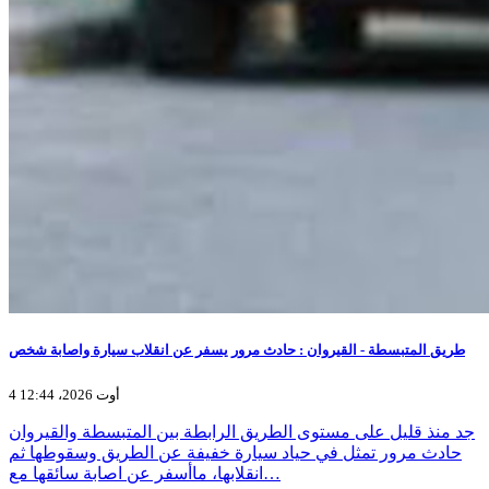
طريق المتبسطة - القيروان : حادث مرور يسفر عن انقلاب سيارة واصابة شخص
4 أوت 2026، 12:44
جد منذ قليل على مستوى الطريق الرابطة بين المتبسطة والقيروان
حادث مرور تمثل في حياد سيارة خفيفة عن الطريق وسقوطها ثم
انقلابها، ماأسفر عن اصابة سائقها مع…