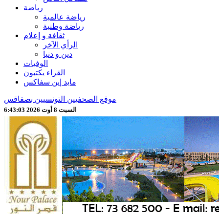
رياضة
رياضة عالمية
رياضة وطنية
ثقافة و إعلام
الرأي الآخر
دين و دنيا
الوفيات
القراء يكتبون
مايد إين سفاكس
موقع الصحفيين التونسيين بصفاقس
السبت 8 أوت 2026 6:43:05