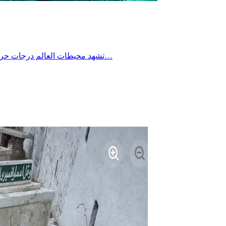
تشهد محيطات العالم درجات حرارة غير مسبوقة في هذا الوقت من العام، إذ حطّمت الرقم القياسي المسجّل لشهر جوان على الإطلاق، وفقًا لبيانات جديدة، ما ينذر بتداعيات…