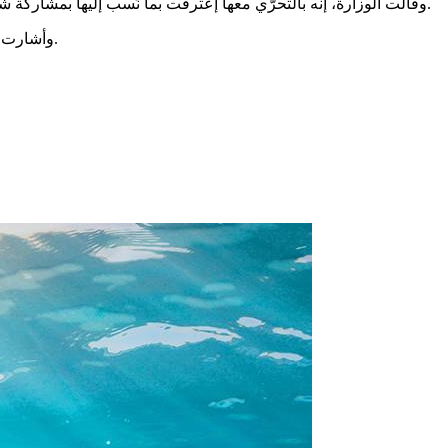
وقالت الوزارة، إنه بالتحرّي معها إعترفت بما نُسب إليها بمشاركة شخص ثانٍ حيث تولى الإعتداء على الهالك بآلة حادّة (كلاّب) على مستوى مؤخرة رأسه واستولى على مبلغ مالي قدره 500 دينار وتحصّن بالفرار.
وأشارت إلى أن النيابة العموميّة، أذنت بالإحتفاظ بها واتخاذ الإجراءات القانونيّة في شأنها وإدراج مرافقها بالتفتيش والمساعي حثيثة لإلقاء القبض عليه.