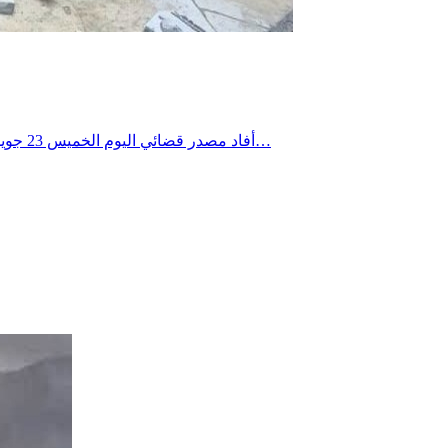
أفاد مصدر قضائي اليوم الخميس 23 جويلية 2026 لوكالة تونس افريقيا للأنباء، أنه بتعليمات من النيابة العمومية بالمحكمة الابتدائية بتونس باشر مركز الأمن الوطني بسيدي البشير يوم…