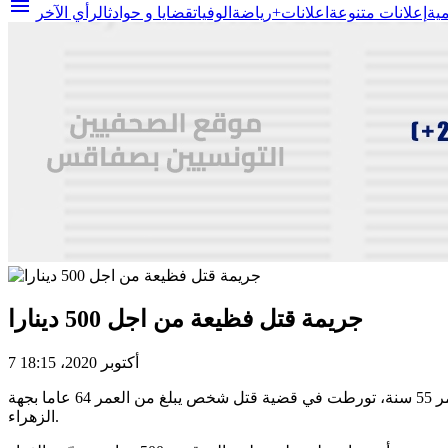
menu
مية
إعلانات متنوعة
اعلانات+
رياضة
الوفيات
قضايا و حوادث
الرأي الآخر
جريمة قتل فظيعة من اجل 500 دينارا
7 أكتوبر 2020، 18:15
أفادت وزارة الداخلية في بلاغ اليوم الأربعاء 7 أكتوبر 2020، بأن فرقة الشرطة العدليّة ببن عروس، تمكنت من القبض على امرأة تبلغ من العمر 55 سنة، تورطت في قضية قتل شخص يبلغ من العمر 64 عاما بجهة
الزهراء.