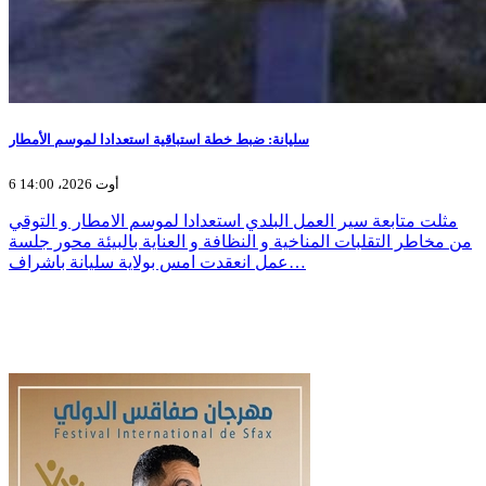
سليانة: ضبط خطة استباقية استعدادا لموسم الأمطار
6 أوت 2026، 14:00
مثلت متابعة سير العمل البلدي استعدادا لموسم الامطار و التوقي
من مخاطر التقلبات المناخية و النظافة و العناية بالبيئة محور جلسة
عمل انعقدت امس بولاية سليانة باشراف…