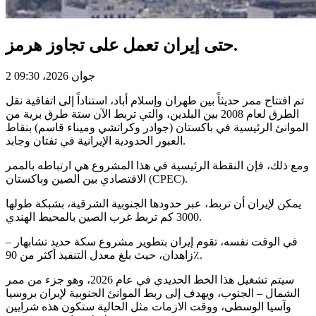
حتى إيران تعمل على تجاوز هرمز.
2 جوان 2026، 09:30
تم افتتاح ممر حديثاً بين طهران وإسلام أباد، استناداً إلى اتفاقية نقل
الطرق لعام 2008 بين البلدين، والتي تربط الآن ستة طرق برية من
الموانئ الرئيسية في باكستان (جوادر وكراتشي وميناء قاسم) بنقاط
العبور الحدودية الإيرانية في تفتان وجابد.
ومع ذلك، فإن النقطة الرئيسية في هذا المشروع هي ارتباطه بالممر
الاقتصادي بين الصين وباكستان (CPEC).
يمكن لإيران أن تربط، عبر حدودها الجنوبية الشرقية، بشبكة طولها
3000 كم تربط غرب الصين بالمحيط الهندي.
في الوقت نفسه، تقوم إيران بتطوير مشروع سكة حديد تشابهار –
زاهدان، حيث بلغ معدل التنفيذ أكثر من 90٪.
سيتم تشغيل هذا الخط الحديدي في عام 2026، وهو جزء من ممر
الشمال – الجنوب، ويهدف إلى ربط الموانئ الجنوبية لإيران بروسيا
وآسيا الوسطى، ووقت الازمات مثل الحالية ستكون هذه شرايين