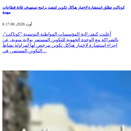
كوناكت تطلق إستشارة لإختيار هياكل تكوين لتنفيذ برامج تستهدف ثلاثة قطاعات
مهنية
6 أوت 2026، 17:00
أعلنت كنفدرالية المؤسسات المواطنة التونسية "كوناكت"،
بالشراكة مع الوحدة الجهوية للتكوين المستمر بولاية منوبة، عن
إجراء إستشارة لإختيار هياكل تكوين مرخص لها لمزاولة نشاط
التكوين المستمر، في…