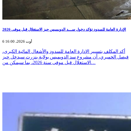
الإدارة العامة للسدود تؤكد دخول ســـد الدويميس حيز الاستغلال قبل موفى 2026
6 أوت 2026، 16:00
أكد المكلف بتسيير الإدارة العامة للسدود والأشغال المائية الكبرى،
فيصل الخميري، أن مشروع سد الدويميس بولاية بنزرت سيدخل حيز
الاستغلال قبل موفى سنة 2026، بما سيمكن من…