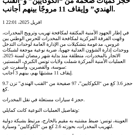
حجز كميات ضخمة من “الكوكايين” و”القنب
الهندي” وإيقاف 11 مروجًا بينهم أجانب.
1 افريل 2025، 22:01
في إطار الجهود الأمنية المكثفة لمكافحة تهريب وترويج المخدرات،
وجّهت الفرقة المركزية لمكافحة المخدرات للحرس الوطني ببن
عروس، مدعومة بتشكيلات من الإدارة العامة لوحدات التدخل
ووحدات إدارة الشؤون العدلية جهويا، ضربة نوعية موجعة لشبكات
الاتجار بالمخدرات، منطلقة منذ بداية شهر رمضان لسنة 2025.
العمليات الأمنية المركزة شملت ولايات تونس الكبرى، المنستير،
سوسة، والقصرين، وأسفرت عن:
إيقاف 11 مشتبهًا بهم، بينهم 3 أجانب.
حجز 3.6 كغ من “الكوكايين”، 97 صفيحة من “القنب الهندي” تزن 9.7
كغ.
حجز 4 سيارات مستغلة في نقل المخدرات.
وتفاصيل العمليات النوعية كانت كمايلي:
العوينة، تونس: ضبط مشتبه به مقيم بالخارج، مرتبط بشبكة دولية
لتهريب المخدرات، بحوزته 2.6 كغ من “الكوكايين” وسيارة.