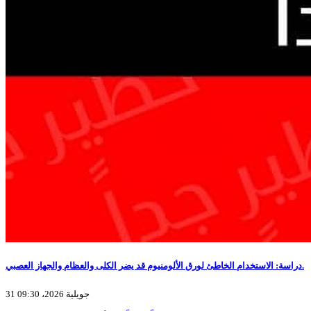
دراسة: الاستخدام الخاطئ لورق الألومنيوم قد يضر الكلى والعظام والجهاز العصبي.
31 جويلية 2026، 09:30