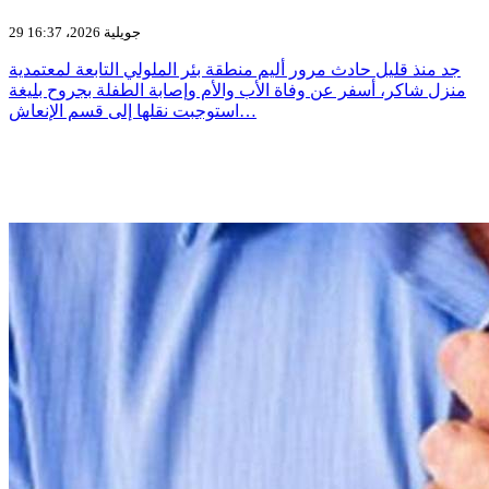
29 جويلية 2026، 16:37
جد منذ قليل حادث مرور أليم منطقة بئر الملولي التابعة لمعتمدية
منزل شاكر، أسفر عن وفاة الأب والأم وإصابة الطفلة بجروح بليغة
استوجبت نقلها إلى قسم الإنعاش…