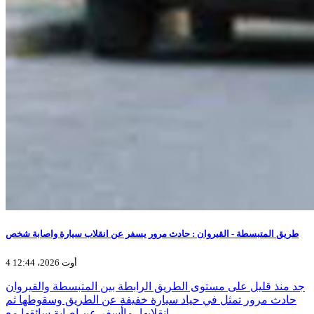
طريق المتبسطة - القيروان : حادث مرور يسفر عن انقلاب سيارة واصابة شخص
4 أوت 2026، 12:44
جد منذ قليل على مستوى الطريق الرابطة بين المتبسطة والقيروان
حادث مرور تمثل في حياد سيارة خفيفة عن الطريق وسقوطها ثم
انقلابها، ماأسفر عن اصابة سائقها مع…