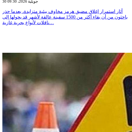
30 جويلية 2026، 09:30
أثار استمرار إغلاق مضيق هرمز مخاوف بيئية متزايدة، بعدما حذر
باحثون من أن بقاء أكثر من 1500 سفينة عالقة لأشهر قد يحولها إلى
ناقلات لأنواع بحرية غازية…