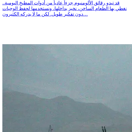
قد تبدو رقائق الألومنيوم جزءاً عادياً من أدوات المطبخ اليومية..
نغطي بها الطعام الساخن، نخبز بداخلها، ونستخدمها لحفظ الوجبات
دون تفكير طويل. لكن ما لا يدركه الكثيرون…