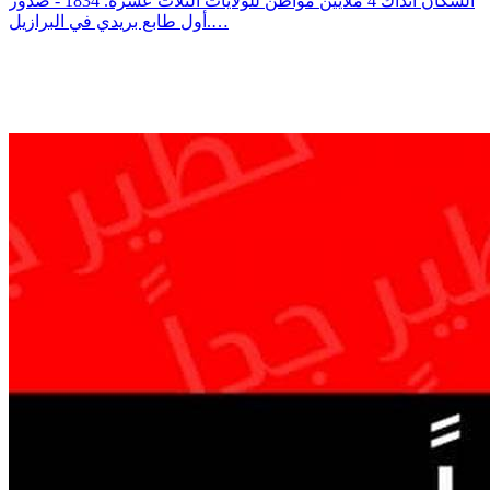
السكان آنذاك 4 ملايين مواطن للولايات الثلاث عشرة. 1834 - صدور
أول طابع بريدي في البرازيل.…