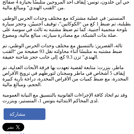
حي ابن خلدون، تونس: إيقاف أحد المروجين متلبسًا بحيازة 4 صفائح
من “القنب الهندي” ومبالغ مالية.
المنستير: في عملية مشتركة مع مختلف وحدات الحرس الوطني
بطبلبة، تم ضبط 1 كغ من “الكوكايين”، توقيف أجنبييْن، وحجز سيارة
بلوحة منجمية أجنبية. كما تم ضبط مشتبه به ثالث في سوسة على
صلة بذات الشبكة، مع مصادرة سيارته، مبالغ مالية، ومصوغ.
تالة، القصرين: بالتنسيق مع مختلف وحدات الحرس الوطني، تم
ضبط مشتبه به متلبسًا أثناء محاولته نقل 93 صفيحة من “القنب
الهندي” تزن 9.3 كغ، إلى جانب حجز شاحنة خفيفة.
ماطر، بنزرت: متابعة لقضية تعهدت بها فرقة الأبحاث العدلية، تم
إيقاف 5 أشخاص في ماطر وسجنان لتورطهم في ترويج الأقراص
المخدرة، مع ضبط كميات من الأقراص المخدرة، دراجة نارية كبيرة
الحجم، ومبالغ مالية.
وقد تم اتخاذ كافة الإجراءات القانونية بالتنسيق مع النيابة العمومية
لدى المحاكم الابتدائية بتونس 1، المنستير، وبنزرت.
مشاركة