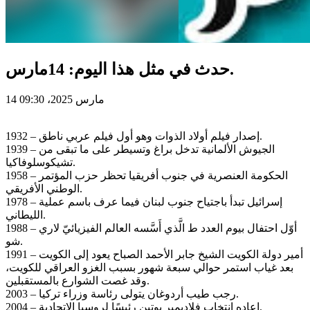
حدث في مثل هذا اليوم: 14مارس.
14 مارس 2025، 09:30
1932 – إصدار فيلم أولاد الذوات وهو أول فيلم عربي ناطق.
1939 – الجيوش الألمانية تدخل براغ وتسيطر على ما تبقى من
تشيكوسلوفاكيا.
1958 – الحكومة العنصرية في جنوب أفريقيا تحظر حزب المؤتمر
الوطني الأفريقي.
1978 – إسرائيل تبدأ باجتياح جنوب لبنان فيما عرف باسم عملية
الليطاني.
1988 – أوّل احتفال بيوم العدد ط الَّذي أَسَّسه العالم الفيزيائيّ لاري
شو.
1991 – أمير دولة الكويت الشيخ جابر الأحمد الصباح يعود إلى الكويت
بعد غياب استمر حوالي سبعة شهور بسبب الغزو العراقي للكويت،
وقد غصت الشوارع بالمستقبلين.
2003 – رجب طيب أردوغان يتولى رئاسة وزراء تركيا.
2004 – إعاده انتخاب فلاديمير بوتين رئيسًا لروسيا الاتحادية.