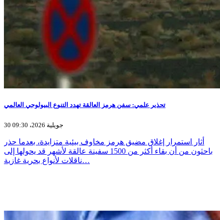
تحذير علمي: سفن هرمز العالقة تهدد التنوع البيولوجي العالمي
30 جويلية 2026، 09:30
أثار استمرار إغلاق مضيق هرمز مخاوف بيئية متزايدة، بعدما حذر
باحثون من أن بقاء أكثر من 1500 سفينة عالقة لأشهر قد يحولها إلى
ناقلات لأنواع بحرية غازية…