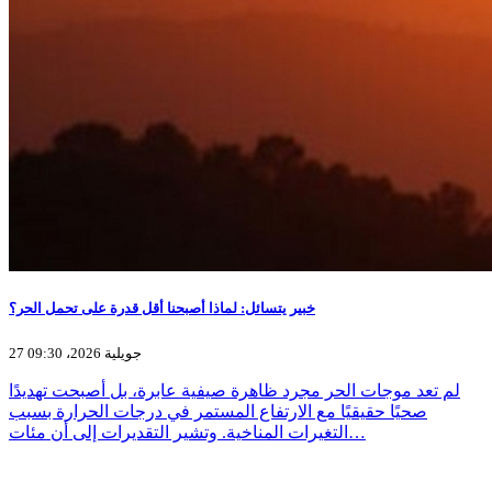
خبير يتسائل: لماذا أصبحنا أقل قدرة على تحمل الحر؟
27 جويلية 2026، 09:30
لم تعد موجات الحر مجرد ظاهرة صيفية عابرة، بل أصبحت تهديدًا
صحيًا حقيقيًا مع الارتفاع المستمر في درجات الحرارة بسبب
التغيرات المناخية. وتشير التقديرات إلى أن مئات…