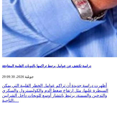
دراسة تكشف عن عوامل يرتبط تراكمها بالنوبات القلبية المفاجئة
29 جويلية 2026، 09:30
أظهرت دراسة جديدة أن تراكم عوامل الخطر القلبية التي يمكن
السيطرة عليها، مثل ارتفاع ضغط الدم والكوليسترول والسكري
والتدخين والسمنة، يرتبط بانتشار أوسع للويحات داخل الشرايين
التاجية،…