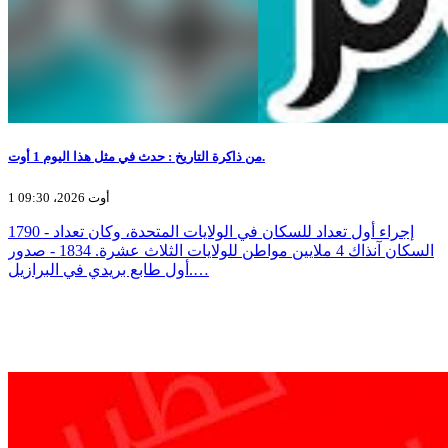
من ذاكرة التاريخ : حدث في مثل هذا اليوم 1 أوت.
1 أوت 2026، 09:30
1790 - إجراء أول تعداد للسكان في الولايات المتحدة، وكان تعداد
السكان آنذاك 4 ملايين مواطن للولايات الثلاث عشرة. 1834 - صدور
أول طابع بريدي في البرازيل.…