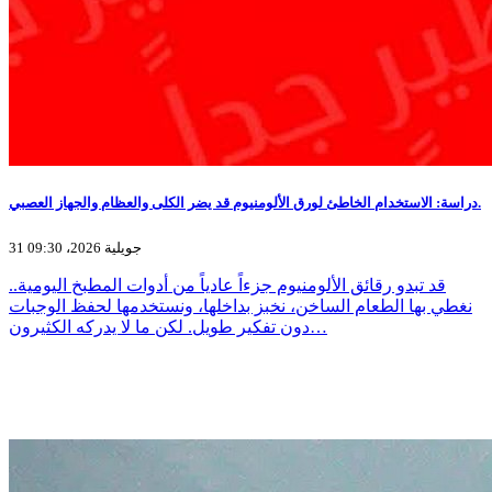
دراسة: الاستخدام الخاطئ لورق الألومنيوم قد يضر الكلى والعظام والجهاز العصبي.
31 جويلية 2026، 09:30
قد تبدو رقائق الألومنيوم جزءاً عادياً من أدوات المطبخ اليومية..
نغطي بها الطعام الساخن، نخبز بداخلها، ونستخدمها لحفظ الوجبات
دون تفكير طويل. لكن ما لا يدركه الكثيرون…