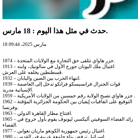
حدث في مثل هذا اليوم : 18 مارس.
18 مارس 2025، 09:44
1874 – جزر هاواي تتلقى حق التجارة مع الولايات المتحدة.
1913 – اغتيال ملك اليونان جورج الأول في سالونيك، وابنه
قسطنطين يخلفه على العرش.
1932 – انتهاء الحرب بين الصين واليابان.
1939 – قوات الجنرال فرانسيسكو فرانكو تدخل إلى العاصمة
الإسبانية مدريد.
1959 – جزر هاواي تصبح الولاية رقم خمسين من الولايات الأمريكية .
1962 – التوقيع على اتفاقيات إيفيان بين الحكومة الجزائرية المؤقتة
وفرنسا.
1963 – افتتاح مطار القاهرة الدولي.
1965 – رائد الفضاء السوفيتي أليكسي ليونوف يقوم بأول خروج في
الفضاء.
1977 – اغتيال رئيس جمهورية الكونغو ماريان نغوابي.
1980 – إسرائيل ترفض بناء جامعة عربية في القدس.