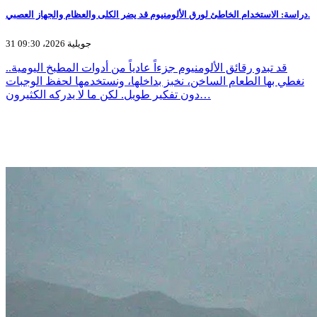
دراسة: الاستخدام الخاطئ لورق الألومنيوم قد يضر الكلى والعظام والجهاز العصبي.
31 جويلية 2026، 09:30
قد تبدو رقائق الألومنيوم جزءاً عادياً من أدوات المطبخ اليومية..
نغطي بها الطعام الساخن، نخبز بداخلها، ونستخدمها لحفظ الوجبات
دون تفكير طويل. لكن ما لا يدركه الكثيرون…