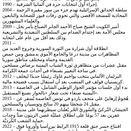
1990 – إجراء أول انتخابات حرة في ألمانيا الشرقية.
2004 – سلطة الحدائق الإسرائيلية تهدم جزء من سور مقبرة الرحمة
المحاذية للمسجد الأقصى والتي تحوي رفات قبور للصحابة والتابعين
والعلماء المشهورين.
2009 – أمير الكويت الشيخ صباح الأحمد الجابر الصباح يأمر بحل
مجلس الأمة بعد إحتدام الصدام بين السلطتين التنفيذية والتشريعية
وذلك بعد أقل من عام على انتخابه.
2011 –
انطلاقة أول شرارة من الثورة السورية وخروج العديد من
المظاهرات من مدينة درعا والجامع الأموي بدمشق ومن حمص
القديمة وحماه ومختلف مناطق سوريا.
مقتل عشرات من متظاهري ثورة الشباب اليمنية برصاص مسلحين
في ساحة التغيير بصنعاء في أحداث جمعة الكرامة.
2012 – البرلمان الألماني ينتخب يواخيم غاوك رئيسًا جديدًا ليخلف
كريستيان فولف في المنصب بعد أن استقال بسبب فضيحة مالية.
2013 – بدء أول جلسات مؤتمر الحوار الوطني الشامل، في العاصمة
اليمنية صنعاء تحت شعار «بالحوار نصنع المستقبل».
2015 – هُجومٌ إرهابيّ على متحف باردو في تونس العاصمة يُسفر عن
مقتل 24 شخصًا بينهم 20 سائح وتونسيان والمسلحين.
2018 – الجيشان التُركيّ والسُوريّ الحُر يُعلنان سيطرتهما على مدينة
عفرين بعد 57 يومًا على انطلاق عمليَّة غصن الزيتون ضدَّ وحدات
حماية الشعب الكُرديَّة.
2022 – افتتاح جسر جنق قلعة 1915 الرابط بين آسيا وأوروبا فوق