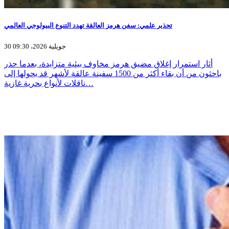
تحذير علمي: سفن هرمز العالقة تهدد التنوع البيولوجي العالمي
30 جويلية 2026، 09:30
أثار استمرار إغلاق مضيق هرمز مخاوف بيئية متزايدة، بعدما حذر
باحثون من أن بقاء أكثر من 1500 سفينة عالقة لأشهر قد يحولها إلى
ناقلات لأنواع بحرية غازية…