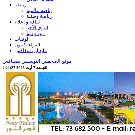
رياضة
رياضة عالمية
رياضة وطنية
ثقافة و إعلام
الرأي الآخر
دين و دنيا
الوفيات
القراء يكتبون
مايد إين سفاكس
موقع الصحفيين التونسيين بصفاقس
الجمعة 7 أوت 2026 4:21:29