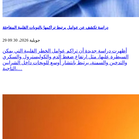
دراسة تكشف عن عوامل يرتبط تراكمها بالنوبات القلبية المفاجئة
29 جويلية 2026، 09:30
أظهرت دراسة جديدة أن تراكم عوامل الخطر القلبية التي يمكن
السيطرة عليها، مثل ارتفاع ضغط الدم والكوليسترول والسكري
والتدخين والسمنة، يرتبط بانتشار أوسع للويحات داخل الشرايين
التاجية،…