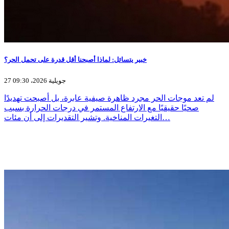
خبير يتسائل: لماذا أصبحنا أقل قدرة على تحمل الحر؟
27 جويلية 2026، 09:30
لم تعد موجات الحر مجرد ظاهرة صيفية عابرة، بل أصبحت تهديدًا
صحيًا حقيقيًا مع الارتفاع المستمر في درجات الحرارة بسبب
التغيرات المناخية. وتشير التقديرات إلى أن مئات…