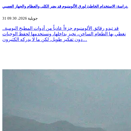
دراسة: الاستخدام الخاطئ لورق الألومنيوم قد يضر الكلى والعظام والجهاز العصبي.
31 جويلية 2026، 09:30
قد تبدو رقائق الألومنيوم جزءاً عادياً من أدوات المطبخ اليومية..
نغطي بها الطعام الساخن، نخبز بداخلها، ونستخدمها لحفظ الوجبات
دون تفكير طويل. لكن ما لا يدركه الكثيرون…