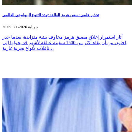
تحذير علمي: سفن هرمز العالقة تهدد التنوع البيولوجي العالمي
30 جويلية 2026، 09:30
أثار استمرار إغلاق مضيق هرمز مخاوف بيئية متزايدة، بعدما حذر
باحثون من أن بقاء أكثر من 1500 سفينة عالقة لأشهر قد يحولها إلى
ناقلات لأنواع بحرية غازية…