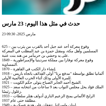
حدث في مثل هذا اليوم: 23 مارس
23 مارس 2025، 09:30
625 – وقوع معركة أحد عند جبل أحد بالقرب من يثرب بين
المسلمين وأهل مكة، ومقتل حمزة بن عبد المطلب في المعركة
على يد وحشي بن حرببأمر من هند بنت عتبة.
1849 – وقوع معركة نوفارا بين مملكة سردينيا والإمبراطورية
النمساوية.
1870 – إنشاء دار الكتب في القاهرة.
1918 – ألمانيا تطلق بواسطة “مدفع برتا” أولى القذائف باتجاه باريس
للمرة الأولى وذلك أثناء الحرب العالمية الأولى.
1921 – الشيخ أحمد الجابر الصباح يتولى حكم الكويت.
1925 – الملك فؤاد يحل مجلس النواب بعد 9 ساعات من انتخابه سعد
زغلول رئيسًا.
1933 – الرايخ الألماني يمنح الزعيم النازي أدولف هتلر سلطات
مطلقة حتى عام 1937.
1949 – لبنان وإسرائيل تتفقان على هدنة عسكرية.