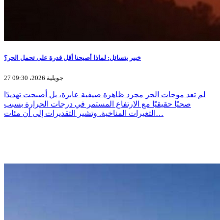
خبير يتسائل: لماذا أصبحنا أقل قدرة على تحمل الحر؟
27 جويلية 2026، 09:30
لم تعد موجات الحر مجرد ظاهرة صيفية عابرة، بل أصبحت تهديدًا
صحيًا حقيقيًا مع الارتفاع المستمر في درجات الحرارة بسبب
التغيرات المناخية. وتشير التقديرات إلى أن مئات…