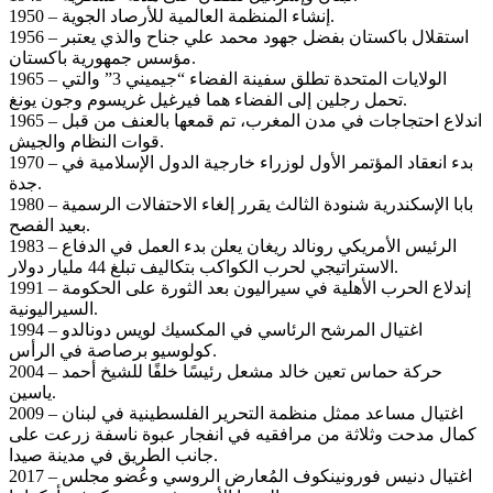
1950 – إنشاء المنظمة العالمية للأرصاد الجوية.
1956 – استقلال باكستان بفضل جهود محمد علي جناح والذي يعتبر
مؤسس جمهورية باكستان.
1965 – الولايات المتحدة تطلق سفينة الفضاء “جيميني 3” والتي
تحمل رجلين إلى الفضاء هما فيرغيل غريسوم وجون يونغ.
1965 – اندلاع احتجاجات في مدن المغرب، تم قمعها بالعنف من قبل
قوات النظام والجيش.
1970 – بدء انعقاد المؤتمر الأول لوزراء خارجية الدول الإسلامية في
جدة.
1980 – بابا الإسكندرية شنودة الثالث يقرر إلغاء الاحتفالات الرسمية
بعيد الفصح.
1983 – الرئيس الأمريكي رونالد ريغان يعلن بدء العمل في الدفاع
الاستراتيجي لحرب الكواكب بتكاليف تبلغ 44 مليار دولار.
1991 – إندلاع الحرب الأهلية في سيراليون بعد الثورة على الحكومة
السيراليونية.
1994 – اغتيال المرشح الرئاسي في المكسيك لويس دونالدو
كولوسيو برصاصة في الرأس.
2004 – حركة حماس تعين خالد مشعل رئيسًا خلفًا للشيخ أحمد
ياسين.
2009 – اغتيال مساعد ممثل منظمة التحرير الفلسطينية في لبنان
كمال مدحت وثلاثة من مرافقيه في انفجار عبوة ناسفة زرعت على
جانب الطريق في مدينة صيدا.
2017 – اغتيال دنيس فورونينكوف المُعارض الروسي وعُضو مجلس