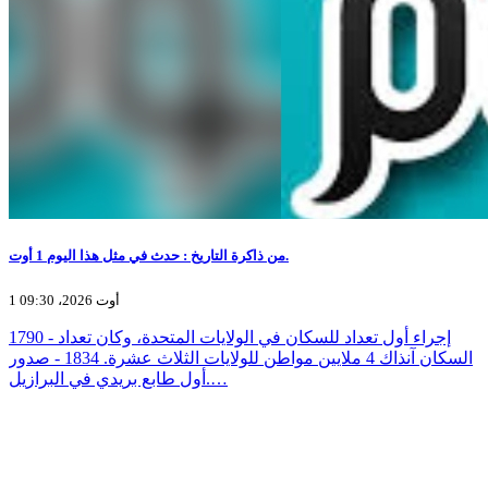
من ذاكرة التاريخ : حدث في مثل هذا اليوم 1 أوت.
1 أوت 2026، 09:30
1790 - إجراء أول تعداد للسكان في الولايات المتحدة، وكان تعداد
السكان آنذاك 4 ملايين مواطن للولايات الثلاث عشرة. 1834 - صدور
أول طابع بريدي في البرازيل.…