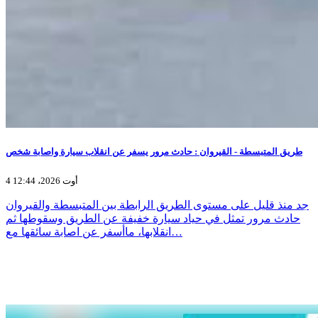
طريق المتبسطة - القيروان : حادث مرور يسفر عن انقلاب سيارة واصابة شخص
4 أوت 2026، 12:44
جد منذ قليل على مستوى الطريق الرابطة بين المتبسطة والقيروان
حادث مرور تمثل في حياد سيارة خفيفة عن الطريق وسقوطها ثم
انقلابها، ماأسفر عن اصابة سائقها مع…