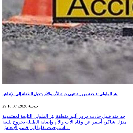
بئر الملولي: فاجعة مرورية تنهي حياة الأب والأم وتحيل الطفلة إلى الإنعاش.
29 جويلية 2026، 16:37
جد منذ قليل حادث مرور أليم منطقة بئر الملولي التابعة لمعتمدية
منزل شاكر، أسفر عن وفاة الأب والأم وإصابة الطفلة بجروح بليغة
استوجبت نقلها إلى قسم الإنعاش…