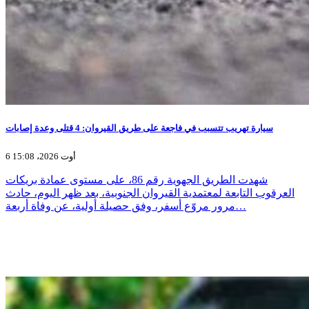
سيارة تهريب تتسبب في فاجعة على طريق القيروان: 4 قتلى وعدة إصابات
6 أوت 2026، 15:08
شهدت الطريق الجهوية رقم 86، على مستوى عمادة بريكات
العرقوب التابعة لمعتمدية القيروان الجنوبية، بعد ظهر اليوم، حادث
مرور مروّع أسفر، وفق حصيلة أولية، عن وفاة أربعة…