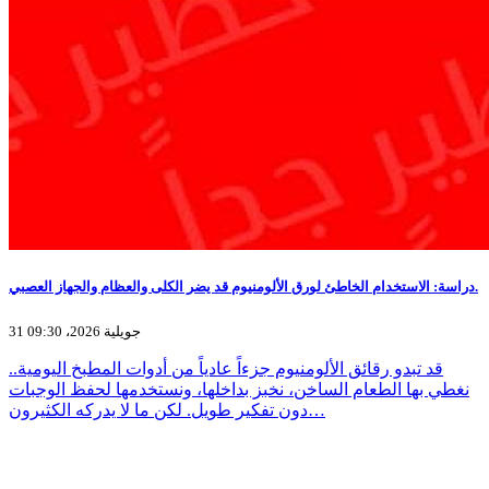
دراسة: الاستخدام الخاطئ لورق الألومنيوم قد يضر الكلى والعظام والجهاز العصبي.
31 جويلية 2026، 09:30
قد تبدو رقائق الألومنيوم جزءاً عادياً من أدوات المطبخ اليومية..
نغطي بها الطعام الساخن، نخبز بداخلها، ونستخدمها لحفظ الوجبات
دون تفكير طويل. لكن ما لا يدركه الكثيرون…