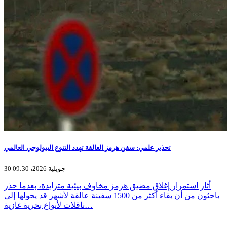
تحذير علمي: سفن هرمز العالقة تهدد التنوع البيولوجي العالمي
30 جويلية 2026، 09:30
أثار استمرار إغلاق مضيق هرمز مخاوف بيئية متزايدة، بعدما حذر
باحثون من أن بقاء أكثر من 1500 سفينة عالقة لأشهر قد يحولها إلى
ناقلات لأنواع بحرية غازية…