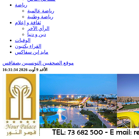
رياضة
رياضة عالمية
رياضة وطنية
ثقافة و إعلام
الرأي الآخر
دين و دنيا
الوفيات
القراء يكتبون
مايد إين سفاكس
موقع الصحفيين التونسيين بصفاقس
الأحَد 9 أوت 2026 16:31:36