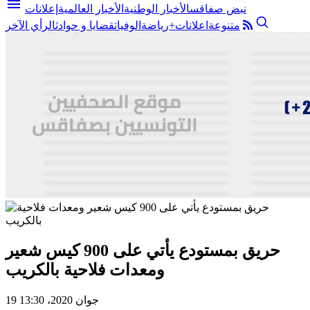
menu
نبض صفاقس
الأخبار الوطنية
الأخبار العالمية
إعلانات
متنوعة
اعلانات+
رياضة
الوفيات
قضايا و حوادث
الرأي الآخر
حريق بمستودع يأتي على 900 كيس شعير
ومعدات فلاحية بالكريب
19 جوان 2020، 13:30