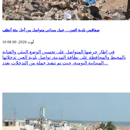
صفاقس بلدية العين… عمل ميداني متواصل من أجل بيئة أنظف
10 أوت 2026، 08:00
في إطار حرصها المتواصل على تحسين الوضع البيئي والعناية
بالمحيط والمحافظة على نظافة المدينة، تواصل بلدية العين تدخلاتها
الميدانية اليومية، حيث تم تنفيذ جملة من التدخلات بعدد…