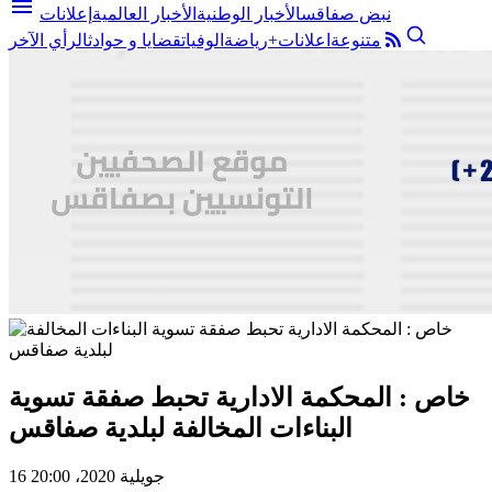
menu
نبض صفاقس
الأخبار الوطنية
الأخبار العالمية
إعلانات
متنوعة
اعلانات+
رياضة
الوفيات
قضايا و حوادث
الرأي الآخر
خاص : المحكمة الادارية تحبط صفقة تسوية
البناءات المخالفة لبلدية صفاقس
16 جويلية 2020، 20:00