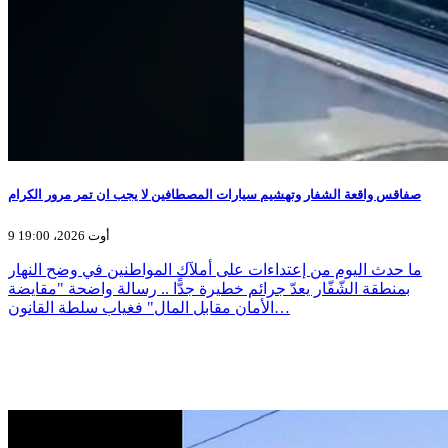
صفاقس واقعة الشفار وتهشيم سيارات المصطافين لا يجب ان تمر مرور الكرام
9 أوت 2026، 19:00
ما حدث اليوم من إعتداءات على أملآك المواطنين في وضح النهار
بمنطقة الشّفّار يعدّ جرائم خطيرة جدًّا .. رسالة واضحة "مقايضة
الأمان مقابل المال" فغياب سلطة القانون…