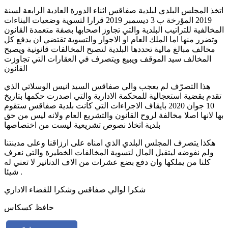
اتخذ المجلس البلدي لبلدية صفاقس اثناء الدورة العادية الرابعة لسنة
2019 المؤرخة ب 3 ديسمبر 2019 قرارا لتسوية وضعيات البناءات
المخالفية للتراتيب البلدية والتي تجاوز اصحابها بصفة متعمدة القانون
وتضرر منها اما الملك العام او الاجوار والتسوية تقتضي ان يدفع كل
مخالف مبالغ مالية تحددها البلدية لتصبح المخالفات قانونية ويصبح
المخالف سيد الموقف ويبيع ويتصرف في العقارات التي تجاوزت
القانون
هذا التصرّف لم يعجب والي صفاقس السيد انيس الوسلاتي الذي
تقدم بقضية استعجالية للمحكمة الادارية والتي اصدرت حكمها بتاريخ
10 جوان 2020 بايقاف الاجراءات التي كانت بلدية صفاقس ستقوم
بها لانها اصلا مخالفة لروح القانون والتشريع العام ولانه ليس من حق
بلدية اتخاذ نصوص تشريعية ليست من اختصاصها
هكذا يتصرف المجلس البلدي الذي امناه على ارزاقنا وعلى مدينتنا
ولم نفوضه ليتقبل المال لتسوية المخالفات الخطيرة والتي نعرف
كلنا من يملكها وان دفع بضع عشرات من الاف الدنانير لا تعني له
شيئا .
شكرا لوالي صفاقس وشكرا للقضاء الاداري
حافظ كسكاس