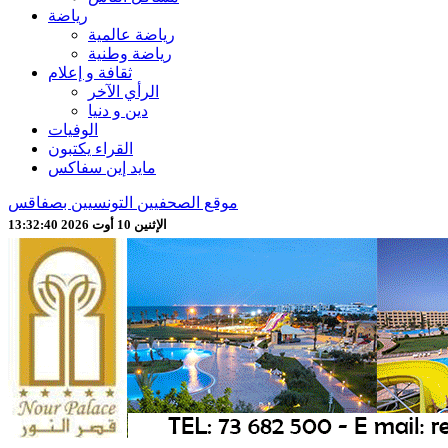
رياضة
رياضة عالمية
رياضة وطنية
ثقافة و إعلام
الرأي الآخر
دين و دنيا
الوفيات
القراء يكتبون
مايد إين سفاكس
موقع الصحفيين التونسيين بصفاقس
الإثنين 10 أوت 2026 13:32:42