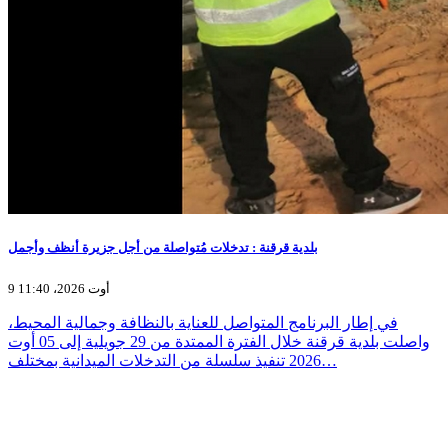
بلدية قرقنة : تدخلات مُتواصلة من أجل جزيرة أنظف وأجمل
9 أوت 2026، 11:40
في إطار البرنامج المتواصل للعناية بالنظافة وجمالية المحيط،
واصلت بلدية قرقنة خلال الفترة الممتدة من 29 جويلية إلى 05 أوت
2026 تنفيذ سلسلة من التدخلات الميدانية بمختلف…