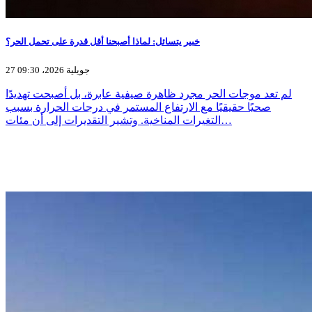
خبير يتسائل: لماذا أصبحنا أقل قدرة على تحمل الحر؟
27 جويلية 2026، 09:30
لم تعد موجات الحر مجرد ظاهرة صيفية عابرة، بل أصبحت تهديدًا
صحيًا حقيقيًا مع الارتفاع المستمر في درجات الحرارة بسبب
التغيرات المناخية. وتشير التقديرات إلى أن مئات…