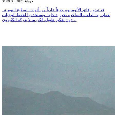
31 جويلية 2026، 09:30
قد تبدو رقائق الألومنيوم جزءاً عادياً من أدوات المطبخ اليومية..
نغطي بها الطعام الساخن، نخبز بداخلها، ونستخدمها لحفظ الوجبات
دون تفكير طويل. لكن ما لا يدركه الكثيرون…