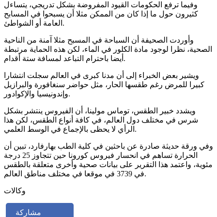
وفيما ترفع الحكومات القيود المفروضة بشكل تدريجي، يتساءل
كثيرون حول ما إذا كان من الممكن مثلا أن يسبحوا في المسابح
العامة أو الشواطئ.
وأوردت الصحيفة أن السباحة في المسبح مثلا آمنة من الناحية
الصحية، نظرا لوجود مادة الكلور في الماء، لكن هذه الحماية مرتبطة
أيضا باحترام التباعد لمسافة ستة أقدام.
ويشير بعض الخبراء إلى أن مدنا كبرى في العالم سجلت انتشارا
كبيرا للمرض رغم طقسها الحار، مثل حواضر سنغافورة والبرازيل
وإندونيسيا والإكوادور.
ويشدد خبير الطقس، توماس مولينا، أن الفيروس ينتشر بشكل
شرس في مختلف دول العالم، في كافة أنواع الطقس، لكن هذا
الرأي لا يحظى بالإجماع في الوسط العلمي.
وفي ورقة حديثة صادرة عن باحثين في كلية الطب بهارفارد، تبين أن
الحرارة تساهم في انحسار فيروس كورونا حين تتجاوز 25 درجة
مئوية، واعتمد هذا التقرير على بيانات صحية وأخرى متعلقة بالطقس
في 3739 في موقعا في مختلف مناطق العالم.
وكالات
مشاركة