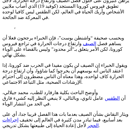
يراهن كثيرون على حلول فصل الصيف وارتفاع درجة الحرارة، لأجل
تطويق فيروس كورونا المستجد (كوفيد 19) الذي أصاب ملايين
الأشخاص وأربك الحياة في العالم، لكن الطقس ليس كافيا لوحده
في المعركة ضد الجائحة.
وبحسب صحيفة “واشنطن بوست”، فإن الخبراء يرجحون فعلا أن
يساهم فصل
الصيف
وارتفاع درجات الحرارة في تراجع فيروس
كورونا، لكن الأمر يتعلق بـ”أثر محدود” وليس بالقضاء على الوباء
بشكل نهائي.
ويقول الخبراء إن الصيف لن يكون مفيدا في الحرب ضد كورونا، إذا
اعتقد الناس أنه بوسعهم أن يخرجوا كما شاؤوا، وأن ارتفاع درجة
الحرارة كاف لواحده، وهذا معناه أن الناس مضطرون إلى احترام
الإرشادات الصحية، مثل التباعد الاجتماعي.
وأوضح الباحث بكلية هارفارد للطب، محمد جيلالي،
أن
الطقس
عامل ثانوي، وبالتالي، لا ينبغي النظر إليه كشيء فارق
في الحد من انتشار الوباء.
ويثار النقاش بشأن الصيف بعدما بات هذا الفصل قريبا جدا، أي على
بعد أسابيع، فيما تبادر مدن كثيرة في العالم إلى تخفيف
إجراءات
لأجل إعادة الحياة إلى طبيعتها بشكل تدريجي.
الحجر