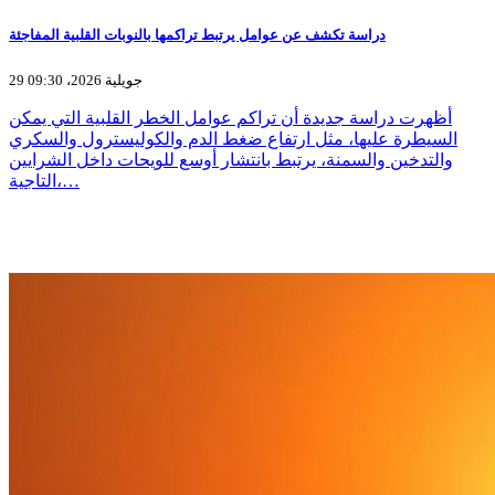
دراسة تكشف عن عوامل يرتبط تراكمها بالنوبات القلبية المفاجئة
29 جويلية 2026، 09:30
أظهرت دراسة جديدة أن تراكم عوامل الخطر القلبية التي يمكن
السيطرة عليها، مثل ارتفاع ضغط الدم والكوليسترول والسكري
والتدخين والسمنة، يرتبط بانتشار أوسع للويحات داخل الشرايين
التاجية،…