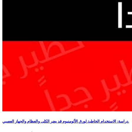
دراسة: الاستخدام الخاطئ لورق الألومنيوم قد يضر الكلى والعظام والجهاز العصبي.