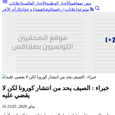
menu
نبض صفاقس
الأخبار الوطنية
الأخبار العالمية
إعلانات
متنوعة
اعلانات+
رياضة
الوفيات
قضايا و حوادث
الرأي الآخر
خبراء : الصيف يحد من انتشار كورونا لكن لا
يقضي عليه
16 ماي 2020، 23:05