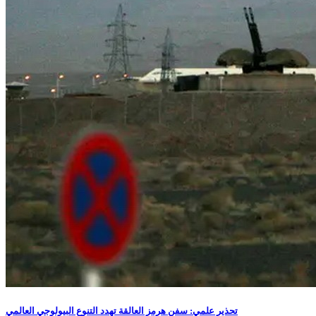
تحذير علمي: سفن هرمز العالقة تهدد التنوع البيولوجي العالمي