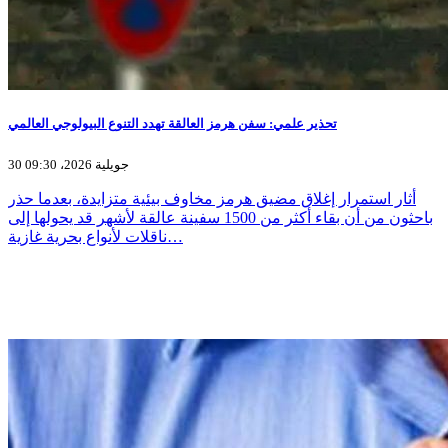
تحذير علمي: سفن هرمز العالقة تهدد التنوع البيولوجي العالمي
30 جويلية 2026، 09:30
أثار استمرار إغلاق مضيق هرمز مخاوف بيئية متزايدة، بعدما حذر
باحثون من أن بقاء أكثر من 1500 سفينة عالقة لأشهر قد يحولها إلى
ناقلات لأنواع بحرية غازية…