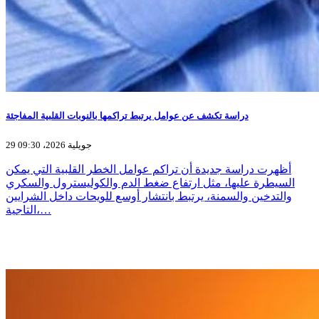
دراسة تكشف عن عوامل يرتبط تراكمها بالنوبات القلبية المفاجئة
29 جويلية 2026، 09:30
أظهرت دراسة جديدة أن تراكم عوامل الخطر القلبية التي يمكن
السيطرة عليها، مثل ارتفاع ضغط الدم والكوليسترول والسكري
والتدخين والسمنة، يرتبط بانتشار أوسع للويحات داخل الشرايين
التاجية،…