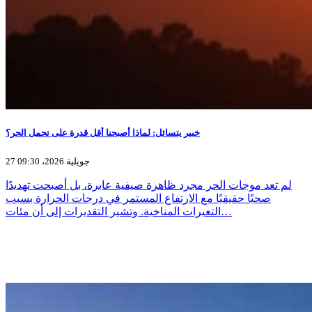
خبير يتسائل: لماذا أصبحنا أقل قدرة على تحمل الحر؟
27 جويلية 2026، 09:30
لم تعد موجات الحر مجرد ظاهرة صيفية عابرة، بل أصبحت تهديدًا
صحيًا حقيقيًا مع الارتفاع المستمر في درجات الحرارة بسبب
التغيرات المناخية. وتشير التقديرات إلى أن مئات…