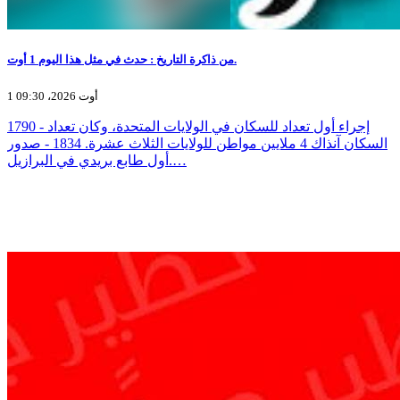
من ذاكرة التاريخ : حدث في مثل هذا اليوم 1 أوت.
1 أوت 2026، 09:30
1790 - إجراء أول تعداد للسكان في الولايات المتحدة، وكان تعداد
السكان آنذاك 4 ملايين مواطن للولايات الثلاث عشرة. 1834 - صدور
أول طابع بريدي في البرازيل.…