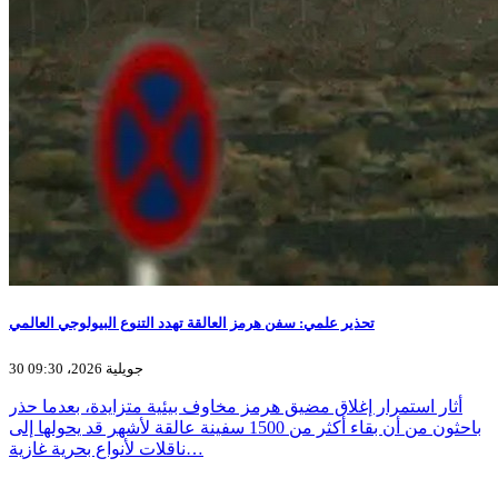
تحذير علمي: سفن هرمز العالقة تهدد التنوع البيولوجي العالمي
30 جويلية 2026، 09:30
أثار استمرار إغلاق مضيق هرمز مخاوف بيئية متزايدة، بعدما حذر
باحثون من أن بقاء أكثر من 1500 سفينة عالقة لأشهر قد يحولها إلى
ناقلات لأنواع بحرية غازية…