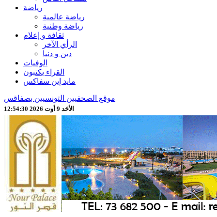
رياضة
رياضة عالمية
رياضة وطنية
ثقافة و إعلام
الرأي الآخر
دين و دنيا
الوفيات
القراء يكتبون
مايد إين سفاكس
موقع الصحفيين التونسيين بصفاقس
الأحَد 9 أوت 2026 12:54:32