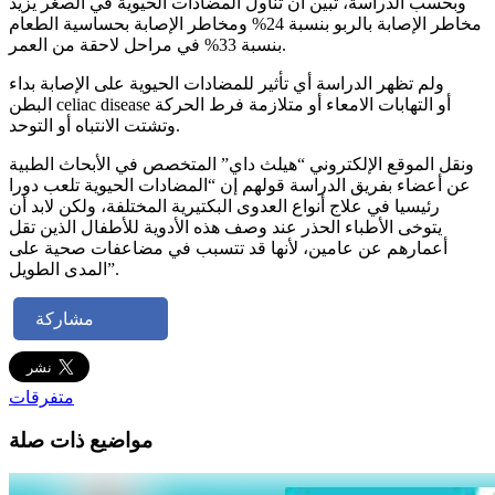
وبحسب الدراسة، تبين أن تناول المضادات الحيوية في الصغر يزيد
مخاطر الإصابة بالربو بنسبة 24% ومخاطر الإصابة بحساسية الطعام
بنسبة 33% في مراحل لاحقة من العمر.
ولم تظهر الدراسة أي تأثير للمضادات الحيوية على الإصابة بداء
البطن celiac disease أو التهابات الامعاء أو متلازمة فرط الحركة
وتشتت الانتباه أو التوحد.
ونقل الموقع الإلكتروني “هيلث داي” المتخصص في الأبحاث الطبية
عن أعضاء بفريق الدراسة قولهم إن “المضادات الحيوية تلعب دورا
رئيسيا في علاج أنواع العدوى البكتيرية المختلفة، ولكن لابد أن
يتوخى الأطباء الحذر عند وصف هذه الأدوية للأطفال الذين تقل
أعمارهم عن عامين، لأنها قد تتسبب في مضاعفات صحية على
المدى الطويل”.
مشاركة
متفرقات
مواضيع ذات صلة