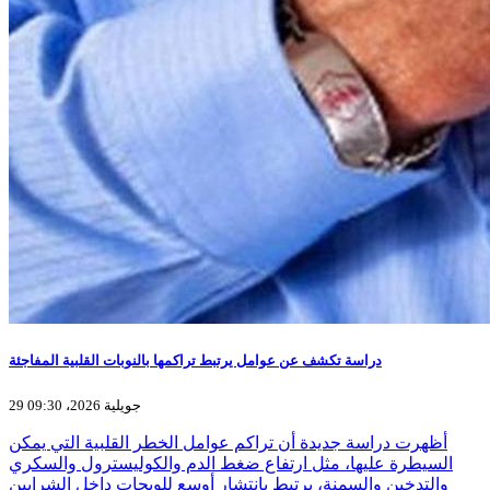
دراسة تكشف عن عوامل يرتبط تراكمها بالنوبات القلبية المفاجئة
29 جويلية 2026، 09:30
أظهرت دراسة جديدة أن تراكم عوامل الخطر القلبية التي يمكن
السيطرة عليها، مثل ارتفاع ضغط الدم والكوليسترول والسكري
والتدخين والسمنة، يرتبط بانتشار أوسع للويحات داخل الشرايين