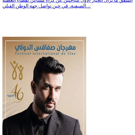
الشّقق ما تزال الخيار الأوّل للباحثين عن كراء مساكن لقضاء العطلة
الصيفية، في حين تواصل جهة الوطن القبلي…