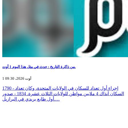
من ذاكرة التاريخ : حدث في مثل هذا اليوم 1 أوت.
1 أوت 2026، 09:30
1790 - إجراء أول تعداد للسكان في الولايات المتحدة، وكان تعداد
السكان آنذاك 4 ملايين مواطن للولايات الثلاث عشرة. 1834 - صدور
أول طابع بريدي في البرازيل.…