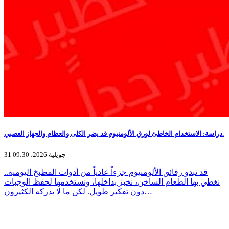
دراسة: الاستخدام الخاطئ لورق الألومنيوم قد يضر الكلى والعظام والجهاز العصبي.
31 جويلية 2026، 09:30
قد تبدو رقائق الألومنيوم جزءاً عادياً من أدوات المطبخ اليومية..
نغطي بها الطعام الساخن، نخبز بداخلها، ونستخدمها لحفظ الوجبات
دون تفكير طويل. لكن ما لا يدركه الكثيرون…