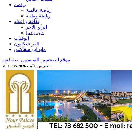
رياضة
رياضة عالمية
رياضة وطنية
ثقافة و إعلام
الرأي الآخر
دين و دنيا
الوفيات
القراء يكتبون
مايد إين سفاكس
موقع الصحفيين التونسيين بصفاقس
الخميس 6 أوت 2026 20:15:37