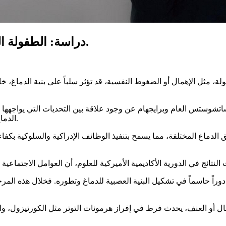
دراسة: الطفولة الصعبة تؤثر على بنية الدماغ وتؤثر على الإدراك.
 مثل الإهمال أو الضغوط النفسية، قد تؤثر سلباً على بنية الدماغ، خ
ستس العام وبرايجهام عن وجود علاقة بين التحديات التي يواجهها الأ
الدماغ، مما قد يزيد من خطر مواجهة صعوبات إدراكية في مرحلة المراهقة.
الدماغ المختلفة، مما يسمح بتنفيذ الوظائف الإدراكية والسلوكية بكفا
راً حاسماً في تشكيل البنية العصبية للدماغ وتطوره. فخلال هذه المرح
ال أو العنف، يحدث فرط في إفراز هرمونات التوتر مثل الكورتيزول، وا