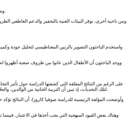
وتظهر الدراسة أن هذه التجارب قد تؤدي إلى تغيرات في بنية المادة البيضاء، التي تربط بين مختلف مناطق الدماغ، وتضمن التواصل الفعال بينها.
ومن ناحية أخرى، توفر البيئات الغنية بالتحفيز والدعم العاطفي الظرو
واستخدم الباحثون التصوير بالرنين المغناطيسي لتحليل جودة وكمية 
ووجد الباحثون أن الأطفال الذين عانوا من ظروف صعبة أظهروا انخف
على الرغم من النتائج المقلقة التي كشفتها الدراسة حول تأثير التجا
لتلك التحديات، إذ تبين أن التربية الحانية من الوالدين، والعلاقات الأسرية المستقرة، بالإضافة إلى الترابط المجتمعي القوي، جميعها عوامل تمثل درعاً واقياً يحمي الأطفال من العواقب السلبية المحتملة.
وأوضحت المؤلفة الرئيسية للدراسة صوفيا كاروزا، أن النتائج تؤكد 
وهناك بعض القيود المنهجية التي يجب أخذها في الاعتبار، فبينما ت