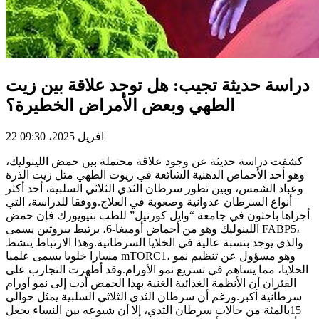
دراسة حديثة تجيب: هل توجد علاقة بين زيت
الطهي وبعض الأمراض الخطيرة؟
22 افريل 2025، 09:30
كشفت دراسة حديثة عن وجود علاقة محتملة بين حمض اللينوليك،
وهو أحد الأحماض الدهنية الشائعة في زيوت الطهي مثل زيت الذرة
وعباد الشمس، وبين تطور سرطان الثدي الثلاثي السلبية، أحد أكثر
أنواع السرطان عدوانية وصعوبة في العلاج.ووفقا للدراسة، التي
أجراها باحثون في جامعة “وايل كورنيل” للطب بنيويورك فإن حمض
اللينوليك وهو من أحماض أوميغا-6، يرتبط ببروتين يسمى FABP5،
والذي يوجد بنسبة عالية في الخلايا السرطانية.وهذا الارتباط ينشط
مسارا خلويا يسمى علميا mTORC1، وهو مسؤول عن تنظيم نمو
الخلايا، مما يساهم في تسريع نمو الأورام.وقد أظهرت التجارب على
الفئران أن الأنظمة الغذائية الغنية بهذا الحمض أدت إلى نمو أورام
سرطانية أكبر.ورغم أن سرطان الثدي الثلاثي السلبية يمثل حوالي
15بالمئة من حالات سرطان الثدي، إلا أن شيوعه بين النساء يجعل