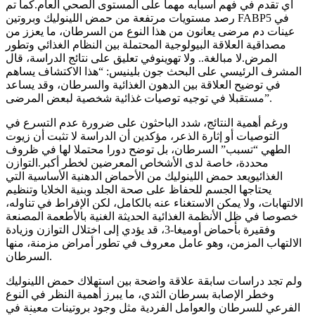
أي تقدم في فهم أسبابه مهما على المستوى الصحي العام.كما تم
رصد مستويات مرتفعة من حمض اللينوليك وبروتين FABP5 في
عينات دم مرضى يعانون من هذا النوع من السرطان، ما يعزز من
مصداقية العلاقة البيولوجية المحتملة بين النظام الغذائي وتطور
المرض.لا مبالغة.. ولا تهوينوفي تعليق على نتائج الدراسة، قال
المشرف الرئيسي على البحث جون بلينيس: “هذا الاكتشاف يساهم
في توضيح العلاقة بين الدهون الغذائية والسرطان، وقد يساعد
مستقبلا في توجيه توصيات غذائية شخصية لبعض المرضى”.
ورغم أهمية النتائج، شدد الباحثون على ضرورة عدم التسرع في
التوصيات أو إثارة الذعر، مؤكدين أن الدراسة لا تثبت أن زيوت
الطهي “تسبب” السرطان، بل توضح دورا محتملا لها في ظروف
محددة، خاصة لدى الأشخاص المعرضين لخطر أكبر.التوازن
الغذائيويعد حمض اللينوليك من الأحماض الدهنية الأساسية التي
يحتاجها الجسم للحفاظ على صحة الجلد وبنية الخلايا وتنظيم
الالتهابات، ولا يمكن الاستغناء عنه بالكامل، لكن الإفراط في تناوله،
خصوصا في ظل الأنظمة الغذائية الحديثة الغنية بالأطعمة المصنعة
وفقيرة بأحماض أوميغا-3، قد يؤدي إلى اختلال التوازن وزيادة
الالتهاب المزمن، وهو عامل معروف في تطور أمراض مزمنة، منها
السرطان.
ولم تجد دراسات سابقة علاقة واضحة بين استهلاك حمض اللينوليك
وخطر الإصابة بسرطان الثدي، ما يبرز أهمية النظر في النوع
الفرعي للسرطان والعوامل الفردية مثل وجود بروتينات معينة في