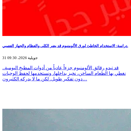
دراسة: الاستخدام الخاطئ لورق الألومنيوم قد يضر الكلى والعظام والجهاز العصبي.
31 جويلية 2026، 09:30
قد تبدو رقائق الألومنيوم جزءاً عادياً من أدوات المطبخ اليومية..
نغطي بها الطعام الساخن، نخبز بداخلها، ونستخدمها لحفظ الوجبات
دون تفكير طويل. لكن ما لا يدركه الكثيرون…