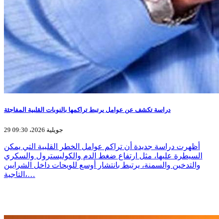
دراسة تكشف عن عوامل يرتبط تراكمها بالنوبات القلبية المفاجئة
29 جويلية 2026، 09:30
أظهرت دراسة جديدة أن تراكم عوامل الخطر القلبية التي يمكن
السيطرة عليها، مثل ارتفاع ضغط الدم والكوليسترول والسكري
والتدخين والسمنة، يرتبط بانتشار أوسع للويحات داخل الشرايين
التاجية،…