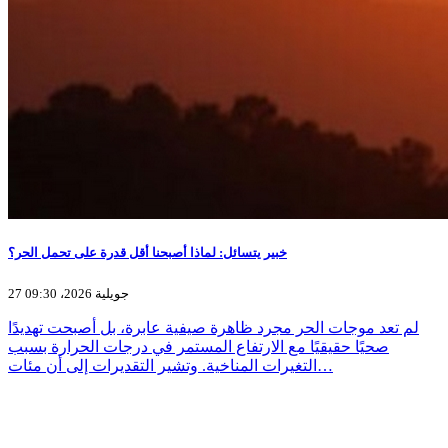
خبير يتسائل: لماذا أصبحنا أقل قدرة على تحمل الحر؟
27 جويلية 2026، 09:30
لم تعد موجات الحر مجرد ظاهرة صيفية عابرة، بل أصبحت تهديدًا
صحيًا حقيقيًا مع الارتفاع المستمر في درجات الحرارة بسبب
التغيرات المناخية. وتشير التقديرات إلى أن مئات…