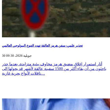
تحذير علمي: سفن هرمز العالقة تهدد التنوع البيولوجي العالمي
30 جويلية 2026، 09:30
أثار استمرار إغلاق مضيق هرمز مخاوف بيئية متزايدة، بعدما حذر
باحثون من أن بقاء أكثر من 1500 سفينة عالقة لأشهر قد يحولها إلى
ناقلات لأنواع بحرية غازية…