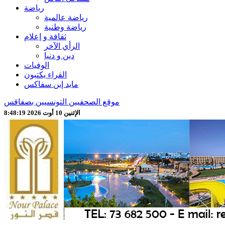
رياضة
رياضة عالمية
رياضة وطنية
ثقافة و إعلام
الرأي الآخر
دين و دنيا
الوفيات
القراء يكتبون
مايد إين سفاكس
موقع الصحفيين التونسيين بصفاقس
الإثنين 10 أوت 2026 8:48:22