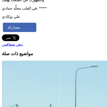
في القلب مخلِّد حمادي. ****
علي بوكادي
مشاركة
نبض صفاقس
مواضيع ذات صلة