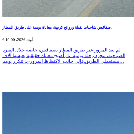
صفاقس شاحنات ثقيلة وروائح كريهة: معاناة يومية على طريق المطار.
6 أوت 2026، 19:00
لم يعد المرور عبر طريق المطار بصفاقس، خاصة خلال الفترة
الصباحية، مجرد رحلة يومية، بل أصبح معاناة حقيقية يعيشها آلاف
مستعملي الطريق.فإلى جانب الاكتظاظ المروري، تتكرر يوميا…