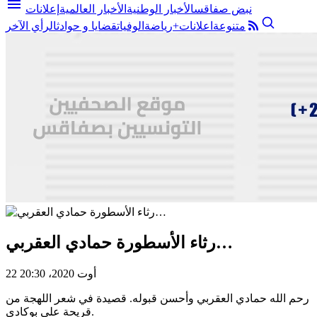
menu
نبض صفاقس
الأخبار الوطنية
الأخبار العالمية
إعلانات
متنوعة
اعلانات+
رياضة
الوفيات
قضايا و حوادث
الرأي الآخر
رثاء الأسطورة حمادي العقربي…
22 أوت 2020، 20:30
رحم الله حمادي العقربي وأحسن قبوله. قصيدة في شعر اللهجة من
قريحة علي بوكادي.