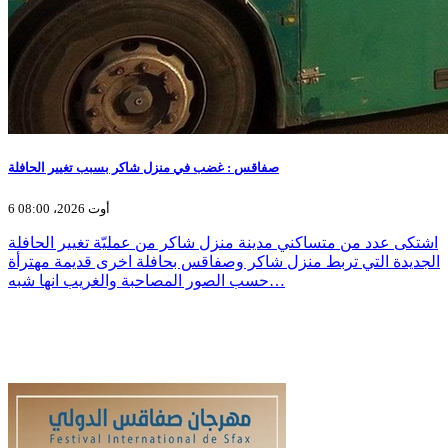
صفاقس : غضب في منزل شاكر بسبب تغيير الحافلة
6 أوت 2026، 08:00
اشتكى عدد من متساكني مدينة منزل شاكر من عمليّة تغيير الحافلة
الجديدة التي تربط منزل شاكر وصفاقس بحافلة اخرى قديمة مهترأة
حسب الصور المصاحبة والغريب انها شبه…