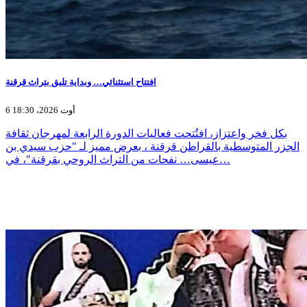
افتتاح استثنائي… وبداية تليق بتراث قرقنة
6 أوت 2026، 18:30
بكل فخر واعتزاز، افتُتحت فعاليات الدورة الرابعة لمهرجان ثقافة
الجزر المتوسطية بالقراطن قرقنة ، بعرض مميز لـ "حزب سيدي بن
عيسى… نفحات من التراث الروحي بقرقنة"، في…