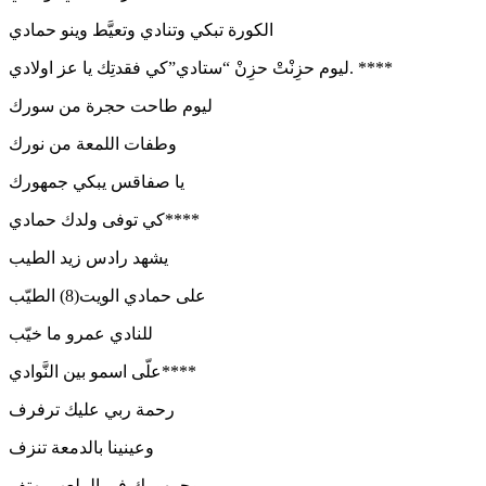
الكورة تبكي وتنادي وتعيَّط وينو حمادي
ليوم حزِنْتْ حزِنْ “ستادي”كي فقدتِك يا عز اولادي. ****
ليوم طاحت حجرة من سورك
وطفات اللمعة من نورك
يا صفاقس يبكي جمهورك
كي توفى ولدك حمادي****
يشهد رادس زيد الطيب
على حمادي الويت(8) الطيّب
للنادي عمرو ما خيّب
علّى اسمو بين النَّوادي****
رحمة ربي عليك ترفرف
وعينينا بالدمعة تنزف
وجمهورك في الملعب يهتف